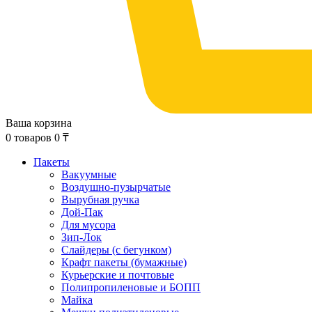
Ваша корзина
0
товаров
0
₸
Пакеты
Вакуумные
Воздушно-пузырчатые
Вырубная ручка
Дой-Пак
Для мусора
Зип-Лок
Слайдеры (с бегунком)
Крафт пакеты (бумажные)
Курьерские и почтовые
Полипропиленовые и БОПП
Майка