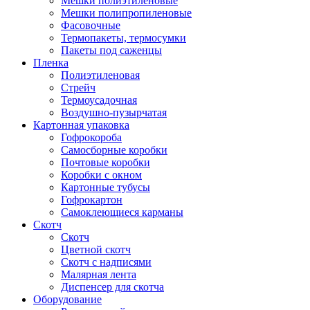
Мешки полиэтиленовые
Мешки полипропиленовые
Фасовочные
Термопакеты, термосумки
Пакеты под саженцы
Пленка
Полиэтиленовая
Стрейч
Термоусадочная
Воздушно-пузырчатая
Картонная упаковка
Гофрокороба
Самосборные коробки
Почтовые коробки
Коробки с окном
Картонные тубусы
Гофрокартон
Самоклеющиеся карманы
Скотч
Скотч
Цветной скотч
Скотч с надписями
Малярная лента
Диспенсер для скотча
Оборудование