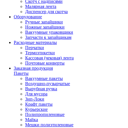
Скотч с надписями
Малярная лента
Диспенсер для скотча
Оборудование
Ручные запайщики
Ножные запайщики
Вакуумные упаковщики
Запчасти к запайщикам
Расходные материалы
Перчатки
Термоэтикетки
Кассовая (чековая) лента
Почтовые конверты
Заказная продукция
Пакеты
Вакуумные пакеты
Воздушно-пузырчатые
Вырубная ручка
Для мусора
Зип-Локи
Крафт пакеты
Курьерские
Полипропиленовые
Майка
Мешки полиэтиленовые