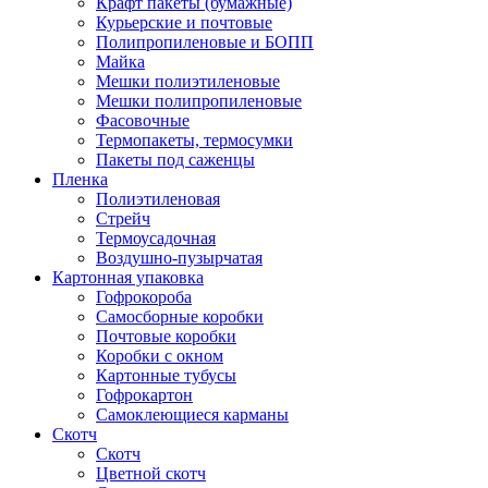
Крафт пакеты (бумажные)
Курьерские и почтовые
Полипропиленовые и БОПП
Майка
Мешки полиэтиленовые
Мешки полипропиленовые
Фасовочные
Термопакеты, термосумки
Пакеты под саженцы
Пленка
Полиэтиленовая
Стрейч
Термоусадочная
Воздушно-пузырчатая
Картонная упаковка
Гофрокороба
Самосборные коробки
Почтовые коробки
Коробки с окном
Картонные тубусы
Гофрокартон
Самоклеющиеся карманы
Скотч
Скотч
Цветной скотч