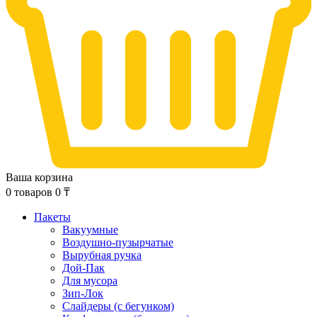
Ваша корзина
0
товаров
0
₸
Пакеты
Вакуумные
Воздушно-пузырчатые
Вырубная ручка
Дой-Пак
Для мусора
Зип-Лок
Слайдеры (с бегунком)