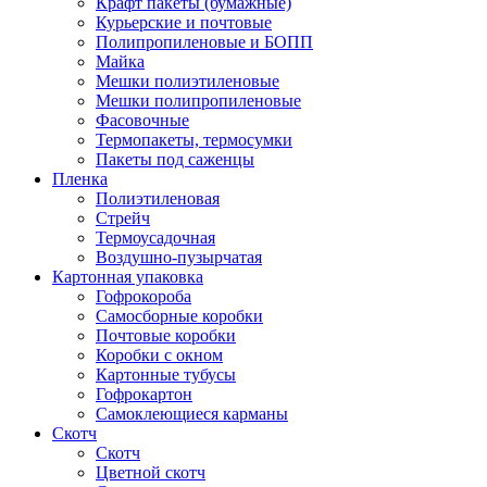
Крафт пакеты (бумажные)
Курьерские и почтовые
Полипропиленовые и БОПП
Майка
Мешки полиэтиленовые
Мешки полипропиленовые
Фасовочные
Термопакеты, термосумки
Пакеты под саженцы
Пленка
Полиэтиленовая
Стрейч
Термоусадочная
Воздушно-пузырчатая
Картонная упаковка
Гофрокороба
Самосборные коробки
Почтовые коробки
Коробки с окном
Картонные тубусы
Гофрокартон
Самоклеющиеся карманы
Скотч
Скотч
Цветной скотч