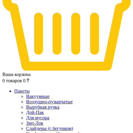
Ваша корзина
0
товаров
0
₸
Пакеты
Вакуумные
Воздушно-пузырчатые
Вырубная ручка
Дой-Пак
Для мусора
Зип-Лок
Слайдеры (с бегунком)