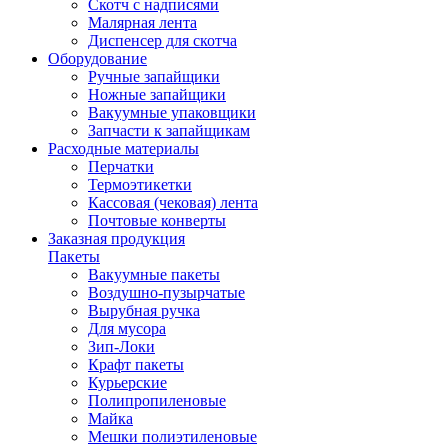
Скотч с надписями
Малярная лента
Диспенсер для скотча
Оборудование
Ручные запайщики
Ножные запайщики
Вакуумные упаковщики
Запчасти к запайщикам
Расходные материалы
Перчатки
Термоэтикетки
Кассовая (чековая) лента
Почтовые конверты
Заказная продукция
Пакеты
Вакуумные пакеты
Воздушно-пузырчатые
Вырубная ручка
Для мусора
Зип-Локи
Крафт пакеты
Курьерские
Полипропиленовые
Майка
Мешки полиэтиленовые