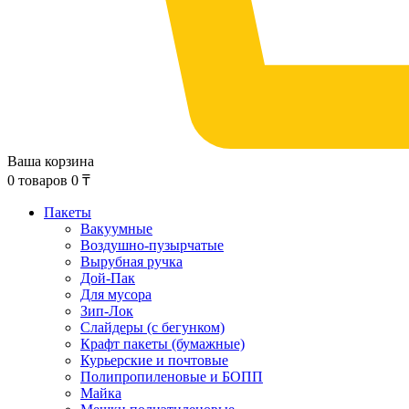
Ваша корзина
0
товаров
0
₸
Пакеты
Вакуумные
Воздушно-пузырчатые
Вырубная ручка
Дой-Пак
Для мусора
Зип-Лок
Слайдеры (с бегунком)
Крафт пакеты (бумажные)
Курьерские и почтовые
Полипропиленовые и БОПП
Майка