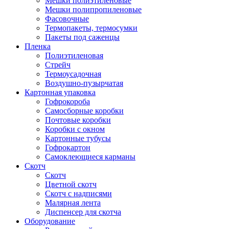
Мешки полиэтиленовые
Мешки полипропиленовые
Фасовочные
Термопакеты, термосумки
Пакеты под саженцы
Пленка
Полиэтиленовая
Стрейч
Термоусадочная
Воздушно-пузырчатая
Картонная упаковка
Гофрокороба
Самосборные коробки
Почтовые коробки
Коробки с окном
Картонные тубусы
Гофрокартон
Самоклеющиеся карманы
Скотч
Скотч
Цветной скотч
Скотч с надписями
Малярная лента
Диспенсер для скотча
Оборудование