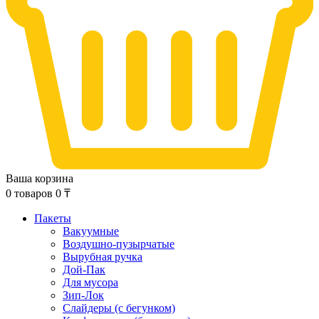
Ваша корзина
0
товаров
0
₸
Пакеты
Вакуумные
Воздушно-пузырчатые
Вырубная ручка
Дой-Пак
Для мусора
Зип-Лок
Слайдеры (с бегунком)