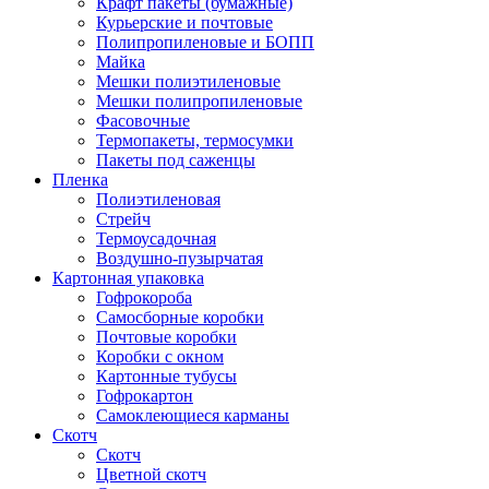
Крафт пакеты (бумажные)
Курьерские и почтовые
Полипропиленовые и БОПП
Майка
Мешки полиэтиленовые
Мешки полипропиленовые
Фасовочные
Термопакеты, термосумки
Пакеты под саженцы
Пленка
Полиэтиленовая
Стрейч
Термоусадочная
Воздушно-пузырчатая
Картонная упаковка
Гофрокороба
Самосборные коробки
Почтовые коробки
Коробки с окном
Картонные тубусы
Гофрокартон
Самоклеющиеся карманы
Скотч
Скотч
Цветной скотч