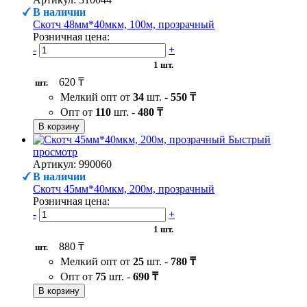
В наличии
Скотч 48мм*40мкм, 100м, прозрачный
Розничная цена:
-
+
1 шт.
620 ₸
шт.
Мелкий опт от
34
шт. -
550 ₸
Опт от
110
шт. -
480 ₸
В корзину
Быстрый
просмотр
Артикул: 990060
В наличии
Скотч 45мм*40мкм, 200м, прозрачный
Розничная цена:
-
+
1 шт.
880 ₸
шт.
Мелкий опт от
25
шт. -
780 ₸
Опт от
75
шт. -
690 ₸
В корзину