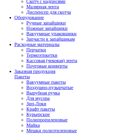
Скотч с надписями
Малярная лента
Диспенсер для скотча
Оборудование
Ручные запайщики
Ножные запайщики
Вакуумные упаковщики
Запчасти к запайщикам
Расходные материалы
Перчатки
Термоэтикетки
Кассовая (чековая) лента
Почтовые конверты
Заказная продукция
Пакеты
Вакуумные пакеты
Воздушно-пузырчатые
Вырубная ручка
Для мусора
Зип-Локи
Крафт пакеты
Курьерские
Полипропиленовые
Майка
Мешки полиэтиленовые