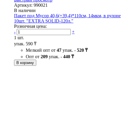
Артикул: 990021
В наличии
Пакет под Мусор 40,6(+39,4)*110см, 14мкм, в рулоне
10шт. "EXTRA SOLID-120л."
Розничная цена:
-
+
1 шт.
упак.
590 ₸
Мелкий опт от
47
упак. -
520 ₸
Опт от
209
упак. -
440 ₸
В корзину