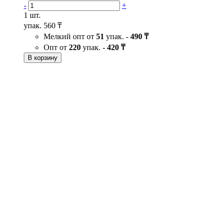
-
+
1 шт.
упак.
560 ₸
Мелкий опт от
51
упак. -
490 ₸
Опт от
220
упак. -
420 ₸
В корзину