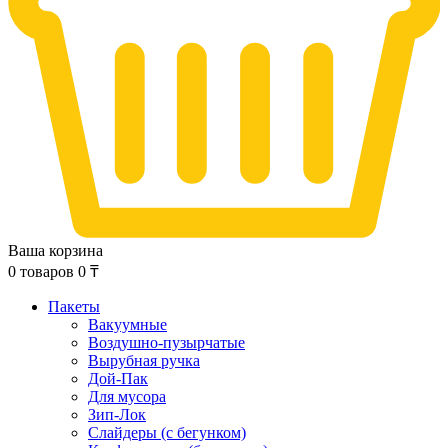
Ваша корзина
0
товаров
0
₸
Пакеты
Вакуумные
Воздушно-пузырчатые
Вырубная ручка
Дой-Пак
Для мусора
Зип-Лок
Слайдеры (с бегунком)