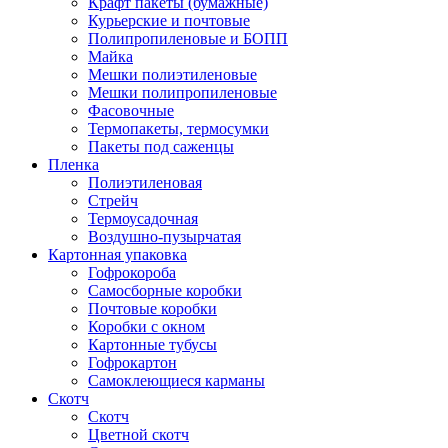
Крафт пакеты (бумажные)
Курьерские и почтовые
Полипропиленовые и БОПП
Майка
Мешки полиэтиленовые
Мешки полипропиленовые
Фасовочные
Термопакеты, термосумки
Пакеты под саженцы
Пленка
Полиэтиленовая
Стрейч
Термоусадочная
Воздушно-пузырчатая
Картонная упаковка
Гофрокороба
Самосборные коробки
Почтовые коробки
Коробки с окном
Картонные тубусы
Гофрокартон
Самоклеющиеся карманы
Скотч
Скотч
Цветной скотч