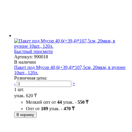
Быстрый просмотр
Артикул: 990018
В наличии
Пакет под Мусор 40,6(+39,4)*107,5см, 20мкм, в рулоне
10шт., 120л.
Розничная цена:
-
+
1 шт.
упак.
620 ₸
Мелкий опт от
44
упак. -
550 ₸
Опт от
189
упак. -
470 ₸
В корзину