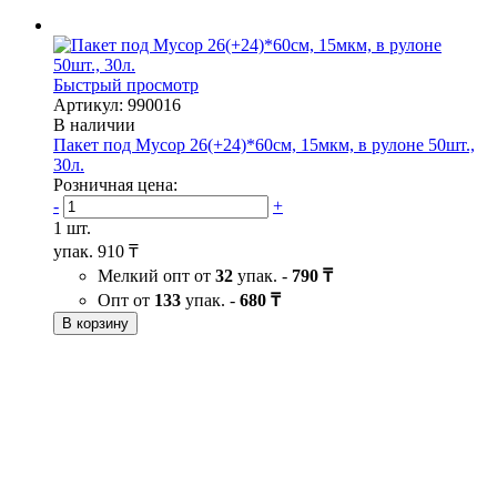
Быстрый просмотр
Артикул: 990016
В наличии
Пакет под Мусор 26(+24)*60см, 15мкм, в рулоне 50шт.,
30л.
Розничная цена:
-
+
1 шт.
упак.
910 ₸
Мелкий опт от
32
упак. -
790 ₸
Опт от
133
упак. -
680 ₸
В корзину