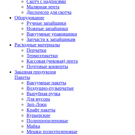
Скотч с надписями
Малярная лента
Диспенсер для скотча
Оборудование
Ручные запайщики
Ножные запайщики
Вакуумные упаковщики
Запчасти к запайщикам
Расходные материалы
Перчатки
Термоэтикетки
Кассовая (чековая) лента
Почтовые конверты
Заказная продукция
Пакеты
Вакуумные пакеты
Воздушно-пузырчатые
Вырубная ручка
Для мусора
Зип-Локи
Крафт пакеты
Курьерские
Полипропиленовые
Майка
Мешки полиэтиленовые