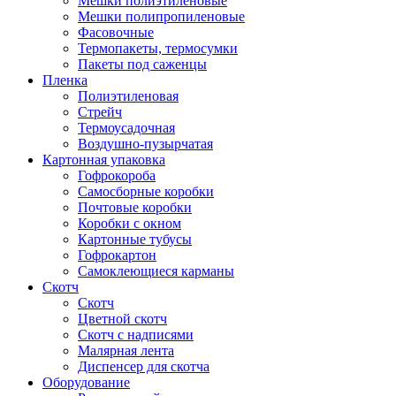
Мешки полиэтиленовые
Мешки полипропиленовые
Фасовочные
Термопакеты, термосумки
Пакеты под саженцы
Пленка
Полиэтиленовая
Стрейч
Термоусадочная
Воздушно-пузырчатая
Картонная упаковка
Гофрокороба
Самосборные коробки
Почтовые коробки
Коробки с окном
Картонные тубусы
Гофрокартон
Самоклеющиеся карманы
Скотч
Скотч
Цветной скотч
Скотч с надписями
Малярная лента
Диспенсер для скотча
Оборудование