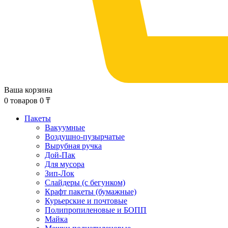
Ваша корзина
0
товаров
0
₸
Пакеты
Вакуумные
Воздушно-пузырчатые
Вырубная ручка
Дой-Пак
Для мусора
Зип-Лок
Слайдеры (с бегунком)
Крафт пакеты (бумажные)
Курьерские и почтовые
Полипропиленовые и БОПП
Майка