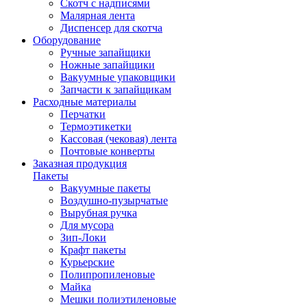
Скотч с надписями
Малярная лента
Диспенсер для скотча
Оборудование
Ручные запайщики
Ножные запайщики
Вакуумные упаковщики
Запчасти к запайщикам
Расходные материалы
Перчатки
Термоэтикетки
Кассовая (чековая) лента
Почтовые конверты
Заказная продукция
Пакеты
Вакуумные пакеты
Воздушно-пузырчатые
Вырубная ручка
Для мусора
Зип-Локи
Крафт пакеты
Курьерские
Полипропиленовые
Майка
Мешки полиэтиленовые