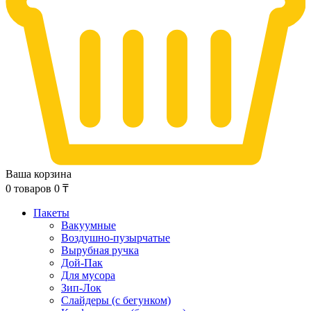
Ваша корзина
0
товаров
0
₸
Пакеты
Вакуумные
Воздушно-пузырчатые
Вырубная ручка
Дой-Пак
Для мусора
Зип-Лок
Слайдеры (с бегунком)