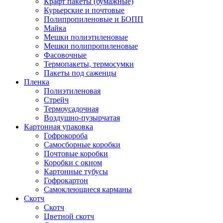
Крафт пакеты (бумажные)
Курьерские и почтовые
Полипропиленовые и БОПП
Майка
Мешки полиэтиленовые
Мешки полипропиленовые
Фасовочные
Термопакеты, термосумки
Пакеты под саженцы
Пленка
Полиэтиленовая
Стрейч
Термоусадочная
Воздушно-пузырчатая
Картонная упаковка
Гофрокороба
Самосборные коробки
Почтовые коробки
Коробки с окном
Картонные тубусы
Гофрокартон
Самоклеющиеся карманы
Скотч
Скотч
Цветной скотч