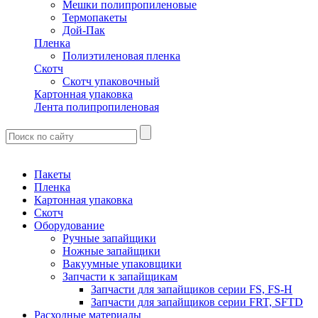
Мешки полипропиленовые
Термопакеты
Дой-Пак
Пленка
Полиэтиленовая пленка
Скотч
Скотч упаковочный
Картонная упаковка
Лента полипропиленовая
Пакеты
Пленка
Картонная упаковка
Скотч
Оборудование
Ручные запайщики
Ножные запайщики
Вакуумные упаковщики
Запчасти к запайщикам
Запчасти для запайщиков серии FS, FS-H
Запчасти для запайщиков серии FRT, SFTD
Расходные материалы