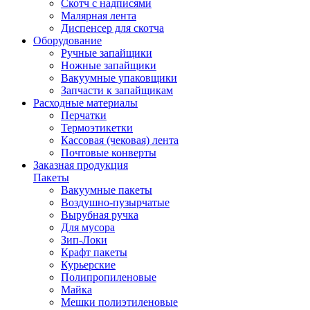
Скотч с надписями
Малярная лента
Диспенсер для скотча
Оборудование
Ручные запайщики
Ножные запайщики
Вакуумные упаковщики
Запчасти к запайщикам
Расходные материалы
Перчатки
Термоэтикетки
Кассовая (чековая) лента
Почтовые конверты
Заказная продукция
Пакеты
Вакуумные пакеты
Воздушно-пузырчатые
Вырубная ручка
Для мусора
Зип-Локи
Крафт пакеты
Курьерские
Полипропиленовые
Майка
Мешки полиэтиленовые