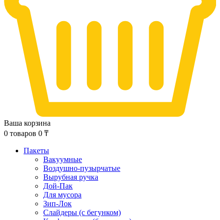
Ваша корзина
0
товаров
0
₸
Пакеты
Вакуумные
Воздушно-пузырчатые
Вырубная ручка
Дой-Пак
Для мусора
Зип-Лок
Слайдеры (с бегунком)