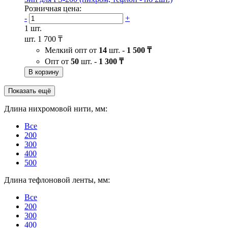
Розничная цена:
-
+
1 шт.
шт.
1 700 ₸
Мелкий опт от
14
шт. -
1 500 ₸
Опт от
50
шт. -
1 300 ₸
В корзину
Показать ещё
Длина нихромовой нити, мм:
Все
200
300
400
500
Длина тефлоновой ленты, мм:
Все
200
300
400