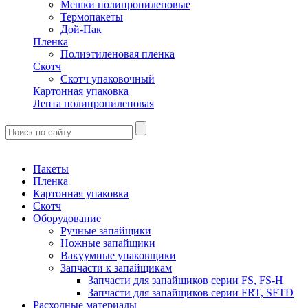
Мешки полипропиленовые
Термопакеты
Дой-Пак
Пленка
Полиэтиленовая пленка
Скотч
Скотч упаковочный
Картонная упаковка
Лента полипропиленовая
Пакеты
Пленка
Картонная упаковка
Скотч
Оборудование
Ручные запайщики
Ножные запайщики
Вакуумные упаковщики
Запчасти к запайщикам
Запчасти для запайщиков серии FS, FS-H
Запчасти для запайщиков серии FRT, SFTD
Расходные материалы