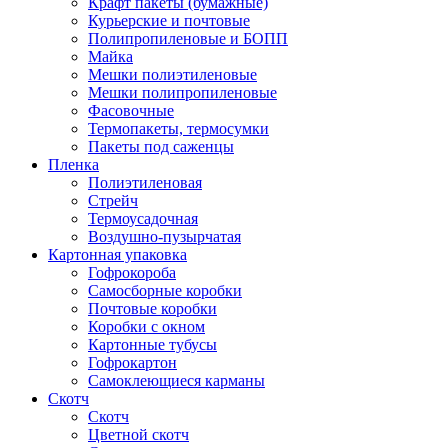
Крафт пакеты (бумажные)
Курьерские и почтовые
Полипропиленовые и БОПП
Майка
Мешки полиэтиленовые
Мешки полипропиленовые
Фасовочные
Термопакеты, термосумки
Пакеты под саженцы
Пленка
Полиэтиленовая
Стрейч
Термоусадочная
Воздушно-пузырчатая
Картонная упаковка
Гофрокороба
Самосборные коробки
Почтовые коробки
Коробки с окном
Картонные тубусы
Гофрокартон
Самоклеющиеся карманы
Скотч
Скотч
Цветной скотч