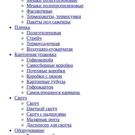
Мешки полиэтиленовые
Мешки полипропиленовые
Фасовочные
Термопакеты, термосумки
Пакеты под саженцы
Пленка
Полиэтиленовая
Стрейч
Термоусадочная
Воздушно-пузырчатая
Картонная упаковка
Гофрокороба
Самосборные коробки
Почтовые коробки
Коробки с окном
Картонные тубусы
Гофрокартон
Самоклеющиеся карманы
Скотч
Скотч
Цветной скотч
Скотч с надписями
Малярная лента
Диспенсер для скотча
Оборудование