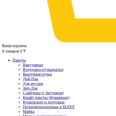
Ваша корзина
0
товаров
0
₸
Пакеты
Вакуумные
Воздушно-пузырчатые
Вырубная ручка
Дой-Пак
Для мусора
Зип-Лок
Слайдеры (с бегунком)
Крафт пакеты (бумажные)
Курьерские и почтовые
Полипропиленовые и БОПП
Майка