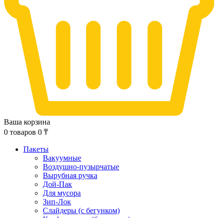
Ваша корзина
0
товаров
0
₸
Пакеты
Вакуумные
Воздушно-пузырчатые
Вырубная ручка
Дой-Пак
Для мусора
Зип-Лок
Слайдеры (с бегунком)