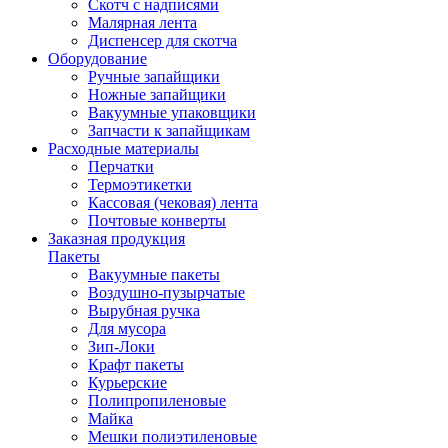
Скотч с надписями
Малярная лента
Диспенсер для скотча
Оборудование
Ручные запайщики
Ножные запайщики
Вакуумные упаковщики
Запчасти к запайщикам
Расходные материалы
Перчатки
Термоэтикетки
Кассовая (чековая) лента
Почтовые конверты
Заказная продукция
Пакеты
Вакуумные пакеты
Воздушно-пузырчатые
Вырубная ручка
Для мусора
Зип-Локи
Крафт пакеты
Курьерские
Полипропиленовые
Майка
Мешки полиэтиленовые