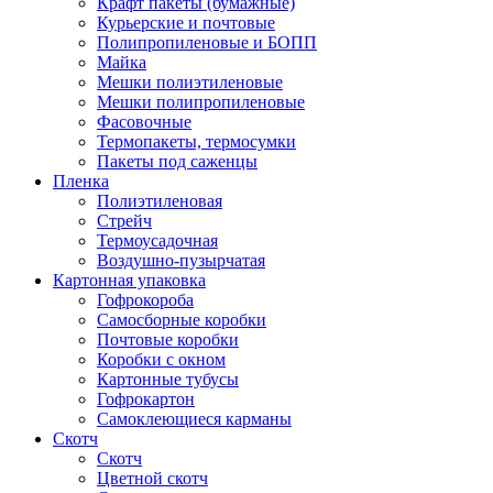
Крафт пакеты (бумажные)
Курьерские и почтовые
Полипропиленовые и БОПП
Майка
Мешки полиэтиленовые
Мешки полипропиленовые
Фасовочные
Термопакеты, термосумки
Пакеты под саженцы
Пленка
Полиэтиленовая
Стрейч
Термоусадочная
Воздушно-пузырчатая
Картонная упаковка
Гофрокороба
Самосборные коробки
Почтовые коробки
Коробки с окном
Картонные тубусы
Гофрокартон
Самоклеющиеся карманы
Скотч
Скотч
Цветной скотч