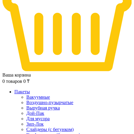
Ваша корзина
0
товаров
0
₸
Пакеты
Вакуумные
Воздушно-пузырчатые
Вырубная ручка
Дой-Пак
Для мусора
Зип-Лок
Слайдеры (с бегунком)