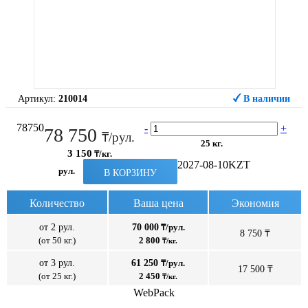
Артикул:
210014
В наличии
78750
-
+
78 750
₸/рул.
25 кг.
3 150
₸/кг.
2027-08-10
KZT
рул.
В КОРЗИНУ
Количество
Ваша цена
Экономия
от 2 рул.
70 000
₸/рул.
8 750 ₸
(от 50 кг.)
2 800
₸/кг.
от 3 рул.
61 250
₸/рул.
17 500 ₸
(от 25 кг.)
2 450
₸/кг.
WebPack