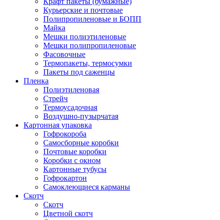
Крафт пакеты (бумажные)
Курьерские и почтовые
Полипропиленовые и БОПП
Майка
Мешки полиэтиленовые
Мешки полипропиленовые
Фасовочные
Термопакеты, термосумки
Пакеты под саженцы
Пленка
Полиэтиленовая
Стрейч
Термоусадочная
Воздушно-пузырчатая
Картонная упаковка
Гофрокороба
Самосборные коробки
Почтовые коробки
Коробки с окном
Картонные тубусы
Гофрокартон
Самоклеющиеся карманы
Скотч
Скотч
Цветной скотч