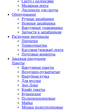
Скотч с надписями
Малярная лента
Диспенсер для скотча
Оборудование
Ручные запайщики
Ножные запайщики
Вакуумные упаковщики
Запчасти к запайщикам
Расходные материалы
Перчатки
Термоэтикетки
Кассовая (чековая) лента
Почтовые конверты
Заказная продукция
Пакеты
Вакуумные пакеты
Воздушно-пузырчатые
Вырубная ручка
Для мусора
Зип-Локи
Крафт пакеты
Курьерские
Полипропиленовые
Майка
Мешки полиэтиленовые