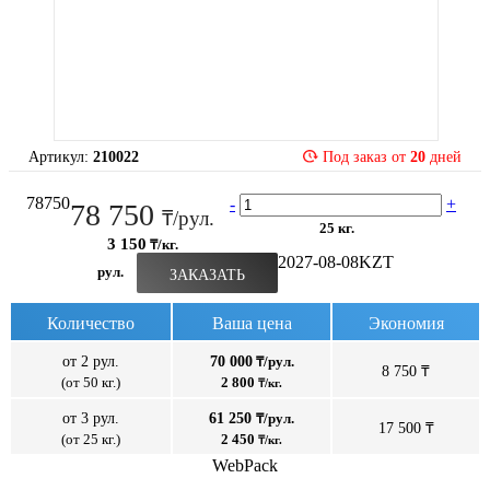
Артикул:
210022
Под заказ от
20
дней
78750
-
+
78 750
₸/рул.
25 кг.
3 150
₸/кг.
2027-08-08
KZT
рул.
ЗАКАЗАТЬ
Количество
Ваша цена
Экономия
от 2 рул.
70 000
₸/рул.
8 750 ₸
(от 50 кг.)
2 800
₸/кг.
от 3 рул.
61 250
₸/рул.
17 500 ₸
(от 25 кг.)
2 450
₸/кг.
WebPack