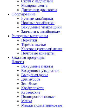
Скотч с надписями
Малярная лента
Диспенсер для скотча
Оборудование
Ручные запайщики
Ножные запайщики
Вакуумные упаковщики
Запчасти к запайщикам
Расходные материалы
Перчатки
Термоэтикетки
Кассовая (чековая) лента
Почтовые конверты
Заказная продукция
Пакеты
Вакуумные пакеты
Воздушно-пузырчатые
Вырубная ручка
Для мусора
Зип-Локи
Крафт пакеты
Курьерские
Полипропиленовые
Майка
Мешки полиэтиленовые