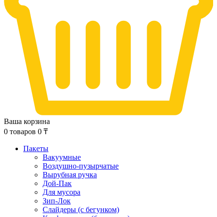
Ваша корзина
0
товаров
0
₸
Пакеты
Вакуумные
Воздушно-пузырчатые
Вырубная ручка
Дой-Пак
Для мусора
Зип-Лок
Слайдеры (с бегунком)