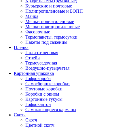
Крафт пакеты (бумажные)
Курьерские и почтовые
Полипропиленовые и БОПП
Майка
Мешки полиэтиленовые
Мешки полипропиленовые
Фасовочные
Термопакеты, термосумки
Пакеты под саженцы
Пленка
Полиэтиленовая
Стрейч
Термоусадочная
Воздушно-пузырчатая
Картонная упаковка
Гофрокороба
Самосборные коробки
Почтовые коробки
Коробки с окном
Картонные тубусы
Гофрокартон
Самоклеющиеся карманы
Скотч
Скотч
Цветной скотч