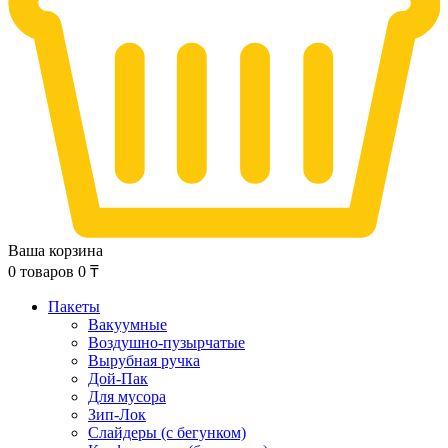
Ваша корзина
0
товаров
0
₸
Пакеты
Вакуумные
Воздушно-пузырчатые
Вырубная ручка
Дой-Пак
Для мусора
Зип-Лок
Слайдеры (с бегунком)