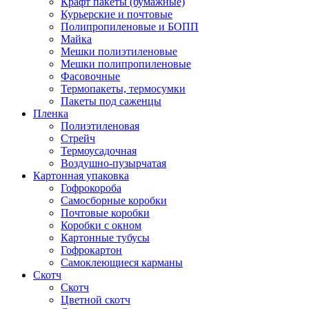
Крафт пакеты (бумажные)
Курьерские и почтовые
Полипропиленовые и БОПП
Майка
Мешки полиэтиленовые
Мешки полипропиленовые
Фасовочные
Термопакеты, термосумки
Пакеты под саженцы
Пленка
Полиэтиленовая
Стрейч
Термоусадочная
Воздушно-пузырчатая
Картонная упаковка
Гофрокороба
Самосборные коробки
Почтовые коробки
Коробки с окном
Картонные тубусы
Гофрокартон
Самоклеющиеся карманы
Скотч
Скотч
Цветной скотч