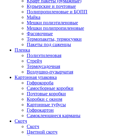
Крафт пакеты (бумажные)
Курьерские и почтовые
Полипропиленовые и БОПП
Майка
Мешки полиэтиленовые
Мешки полипропиленовые
Фасовочные
Термопакеты, термосумки
Пакеты под саженцы
Пленка
Полиэтиленовая
Стрейч
Термоусадочная
Воздушно-пузырчатая
Картонная упаковка
Гофрокороба
Самосборные коробки
Почтовые коробки
Коробки с окном
Картонные тубусы
Гофрокартон
Самоклеющиеся карманы
Скотч
Скотч
Цветной скотч