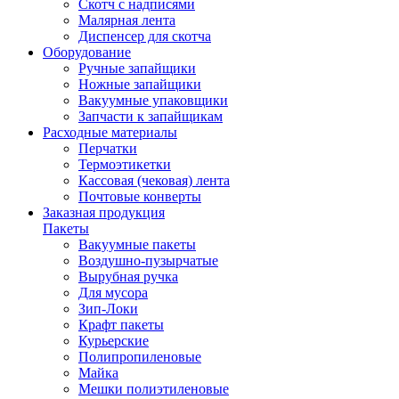
Скотч с надписями
Малярная лента
Диспенсер для скотча
Оборудование
Ручные запайщики
Ножные запайщики
Вакуумные упаковщики
Запчасти к запайщикам
Расходные материалы
Перчатки
Термоэтикетки
Кассовая (чековая) лента
Почтовые конверты
Заказная продукция
Пакеты
Вакуумные пакеты
Воздушно-пузырчатые
Вырубная ручка
Для мусора
Зип-Локи
Крафт пакеты
Курьерские
Полипропиленовые
Майка
Мешки полиэтиленовые