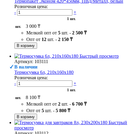
Термопакет Эконом 420*450мм, ПВД/Металл, белый
Розничная цена:
-
+
1 шт.
3 000 ₸
шт.
Мелкий опт от
5
шт. -
2 500 ₸
Опт от
12
шт. -
2 150 ₸
В корзину
Быстрый просмотр
Артикул: 103111
В наличии
Термосумка 6л, 210х160х180
Розничная цена:
-
+
1 шт.
8 100 ₸
шт.
Мелкий опт от
2
шт. -
6 700 ₸
Опт от
5
шт. -
5 800 ₸
В корзину
Быстрый
просмотр
Артикул: 103112