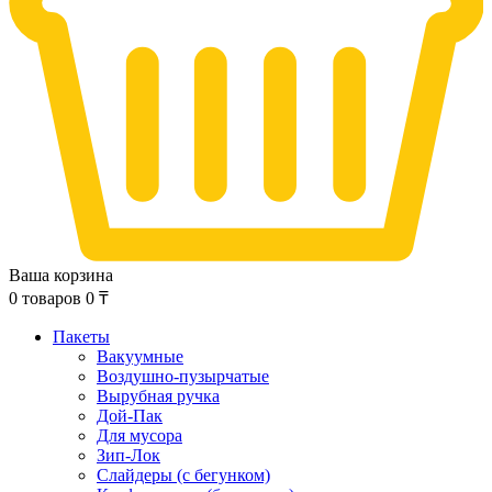
Ваша корзина
0
товаров
0
₸
Пакеты
Вакуумные
Воздушно-пузырчатые
Вырубная ручка
Дой-Пак
Для мусора
Зип-Лок
Слайдеры (с бегунком)