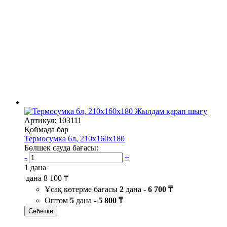
Жылдам қарап шығу
Артикул: 103111
Қоймада бар
Термосумка 6л, 210х160х180
Бөлшек сауда бағасы:
-
+
1 дана
дана
8 100 ₸
Ұсақ көтерме бағасы
2
дана -
6 700 ₸
Оптом
5
дана -
5 800 ₸
Себетке