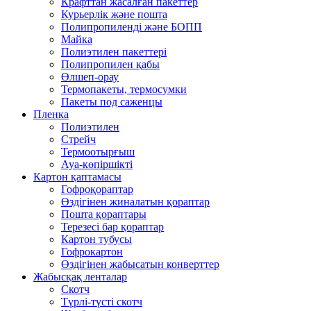
Крафттан жасалған пакеттер
Курьерлік және пошта
Полипропиленді және БОПП
Майка
Полиэтилен пакеттері
Полипропилен қабы
Өлшеп-орау
Термопакеты, термосумки
Пакеты под саженцы
Пленка
Полиэтилен
Стрейч
Термоотырғыш
Ауа-көпіршікті
Картон қаптамасы
Гофроқораптар
Өздігінен жиналатын қораптар
Пошта қораптары
Терезесі бар қораптар
Картон тубусы
Гофрокартон
Өздігінен жабысатын конверттер
Жабысқақ ленталар
Скотч
Түрлі-түсті скотч