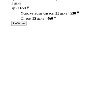
1 дана
дана
650 ₸
Ұсақ көтерме бағасы
21
дана -
530 ₸
Оптом
55
дана -
460 ₸
Себетке