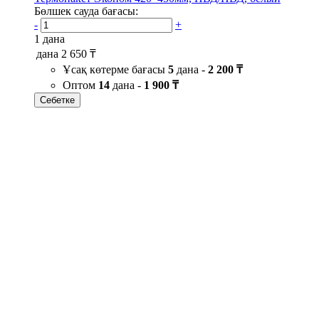
Бөлшек сауда бағасы:
-
+
1 дана
дана
2 650 ₸
Ұсақ көтерме бағасы
5
дана -
2 200 ₸
Оптом
14
дана -
1 900 ₸
Себетке