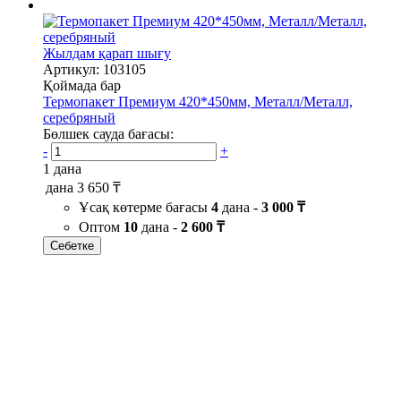
Жылдам қарап шығу
Артикул: 103105
Қоймада бар
Термопакет Премиум 420*450мм, Металл/Металл,
серебряный
Бөлшек сауда бағасы:
-
+
1 дана
дана
3 650 ₸
Ұсақ көтерме бағасы
4
дана -
3 000 ₸
Оптом
10
дана -
2 600 ₸
Себетке