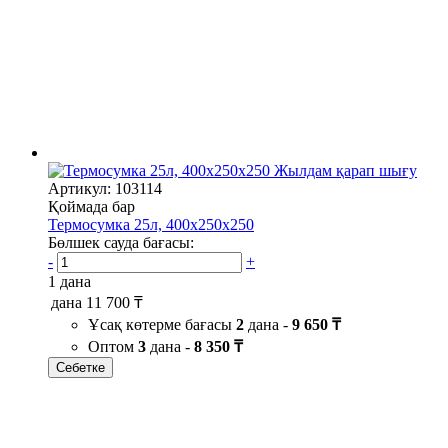
Жылдам қарап шығу
Артикул: 103114
Қоймада бар
Термосумка 25л, 400х250х250
Бөлшек сауда бағасы:
-
+
1 дана
дана
11 700 ₸
Ұсақ көтерме бағасы
2
дана -
9 650 ₸
Оптом
3
дана -
8 350 ₸
Себетке