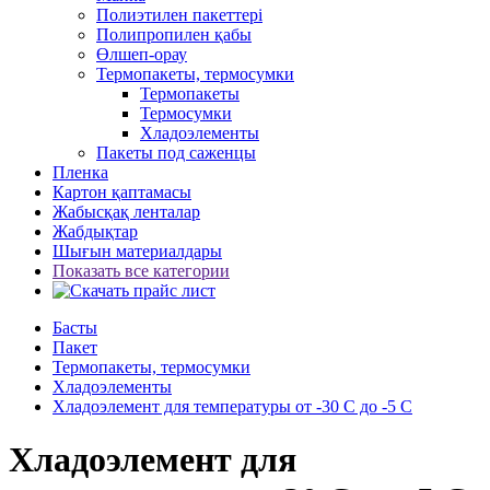
Полиэтилен пакеттері
Полипропилен қабы
Өлшеп-орау
Термопакеты, термосумки
Термопакеты
Термосумки
Хладоэлементы
Пакеты под саженцы
Пленка
Картон қаптамасы
Жабысқақ ленталар
Жабдықтар
Шығын материалдары
Показать все категории
Басты
Пакет
Термопакеты, термосумки
Хладоэлементы
Хладоэлемент для температуры от -30 С до -5 С
Хладоэлемент для