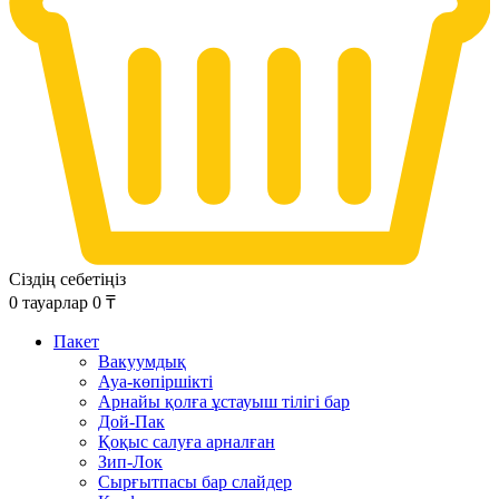
Сіздің себетіңіз
0
тауарлар
0
₸
Пакет
Вакуумдық
Ауа-көпіршікті
Арнайы қолға ұстауыш тілігі бар
Дой-Пак
Қоқыс салуға арналған
Зип-Лок
Сырғытпасы бар слайдер