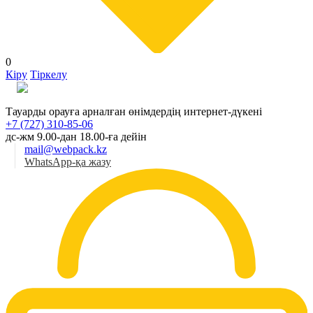
0
Кіру
Тіркелу
Қаз
Тауарды орауға арналған өнімдердің интернет-дүкені
+7 (727) 310-85-06
дс-жм 9.00-дан 18.00-ға дейін
mail@webpack.kz
WhatsApp-қа жазу