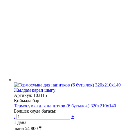
Жылдам қарап шығу
Артикул: 103115
Қоймада бар
Термосумка для напитков (6 бутылок) 320х210х140
Бөлшек сауда бағасы:
-
+
1 дана
дана
54 800 ₸