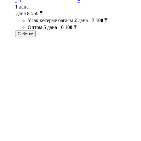
-
+
1 дана
дана
8 550 ₸
Ұсақ көтерме бағасы
2
дана -
7 100 ₸
Оптом
5
дана -
6 100 ₸
Себетке