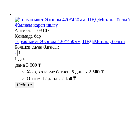
Жылдам қарап шығу
Артикул: 103103
Қоймада бар
Термопакет Эконом 420*450мм, ПВД/Металл, белый
Бөлшек сауда бағасы:
-
+
1 дана
дана
3 000 ₸
Ұсақ көтерме бағасы
5
дана -
2 500 ₸
Оптом
12
дана -
2 150 ₸
Себетке