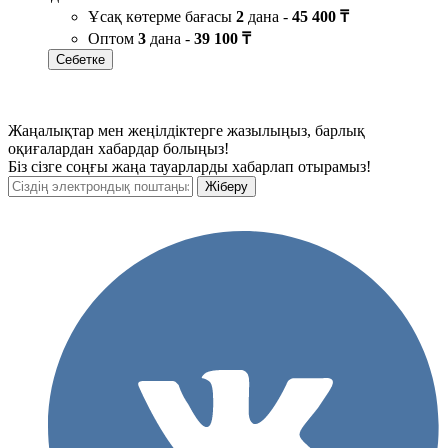
Ұсақ көтерме бағасы
2
дана -
45 400 ₸
Оптом
3
дана -
39 100 ₸
Себетке
Жаңалықтар мен жеңілдіктерге жазылыңыз, барлық
оқиғалардан хабардар болыңыз!
Біз сізге соңғы жаңа тауарларды хабарлап отырамыз!