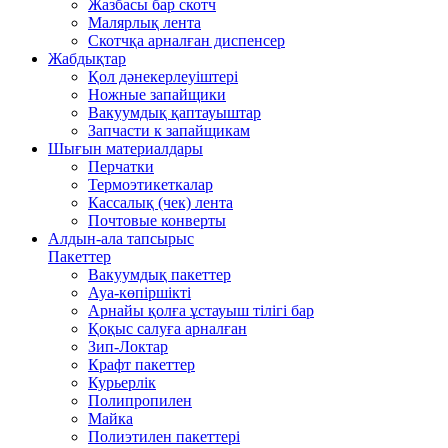
Жазбасы бар скотч
Малярлық лента
Скотчқа арналған диспенсер
Жабдықтар
Қол дәнекерлеуіштері
Ножные запайщики
Вакуумдық қаптауыштар
Запчасти к запайщикам
Шығын материалдары
Перчатки
Термоэтикеткалар
Кассалық (чек) лента
Почтовые конверты
Алдын-ала тапсырыс
Пакеттер
Вакуумдық пакеттер
Ауа-көпіршікті
Арнайы қолға ұстауыш тілігі бар
Қоқыс салуға арналған
Зип-Локтар
Крафт пакеттер
Курьерлік
Полипропилен
Майка
Полиэтилен пакеттері