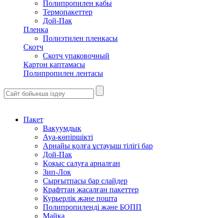
Полипропилен қабы
Термопакеттер
Дой-Пак
Пленка
Полиэтилен пленкасы
Скотч
Скотч упаковочный
Картон қаптамасы
Полипропилен лентасы
Пакет
Вакуумдық
Ауа-көпіршікті
Арнайы қолға ұстауыш тілігі бар
Дой-Пак
Қоқыс салуға арналған
Зип-Лок
Сырғытпасы бар слайдер
Крафттан жасалған пакеттер
Курьерлік және пошта
Полипропиленді және БОПП
Майка