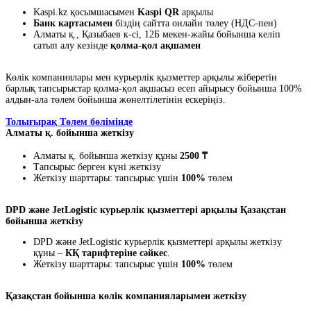
Kaspi.kz қосымшасымен
Kaspi QR
арқылы
Банк картасымен
біздің сайтта онлайн төлеу (НДС-пен)
Алматы қ., Қазыбаев к-сі, 12Б мекен-жайы бойынша келіп
сатып алу кезінде
қолма-қол ақшамен
Көлік компаниялары мен курьерлік қызметтер арқылы жіберетін
барлық тапсырыстар қолма-қол ақшасыз есеп айырысу бойынша 100%
алдын-ала төлем бойынша жөнелтілетінін ескеріңіз.
Толығырақ Төлем бөлімінде
Алматы қ. бойынша жеткізу
Алматы қ. бойынша жеткізу құны
2500 ₸
Тапсырыс берген күні жеткізу
Жеткізу шарттары: тапсырыс үшін
100%
төлем
DPD және JetLogistic курьерлік қызметтері арқылы Қазақстан
бойынша жеткізу
DPD және JetLogistic курьерлік қызметтері арқылы жеткізу
құны –
КҚ тарифтеріне сәйкес
.
Жеткізу шарттары: тапсырыс үшін
100%
төлем
Қазақстан бойынша көлік компанияларымен жеткізу