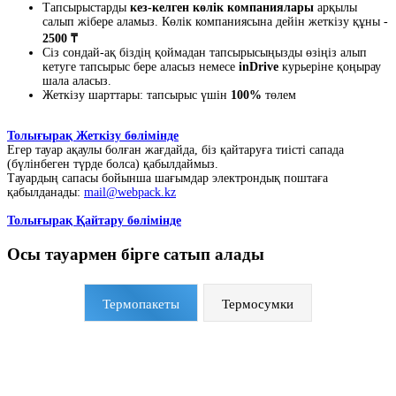
Тапсырыстарды
кез-келген көлік компаниялары
арқылы
салып жібере аламыз. Көлік компаниясына дейін жеткізу құны -
2500 ₸
Сіз сондай-ақ біздің қоймадан тапсырысыңызды өзіңіз алып
кетуге тапсырыс бере аласыз немесе
inDrive
курьеріне қоңырау
шала аласыз.
Жеткізу шарттары: тапсырыс үшін
100%
төлем
Толығырақ Жеткізу бөлімінде
Егер тауар ақаулы болған жағдайда, біз қайтаруға тиісті сапада
(бүлінбеген түрде болса) қабылдаймыз.
Тауардың сапасы бойынша шағымдар электрондық поштаға
қабылданады:
mail@webpack.kz
Толығырақ Қайтару бөлімінде
Осы тауармен бірге сатып алады
Термопакеты
Термосумки