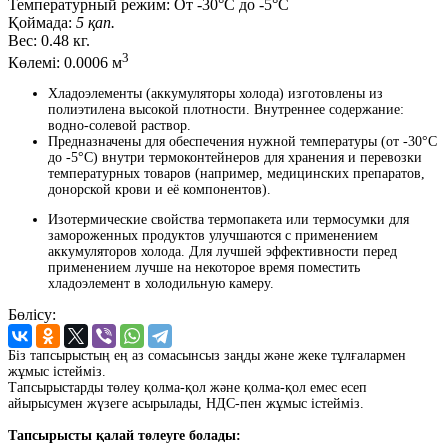
Температурный режим:
От -30°С до -5°С
Қоймада:
5 қап.
Вес:
0.48 кг.
3
Көлемі:
0.0006 м
Хладоэлементы (аккумуляторы холода) изготовлены из
полиэтилена высокой плотности. Внутреннее содержание:
водно-солевой раствор.
Предназначены для обеспечения нужной температуры (от -30°С
до -5°С) внутри термоконтейнеров для хранения и перевозки
температурных товаров (например, медицинских препаратов,
донорской крови и её компонентов).
Изотермические свойства термопакета или термосумки для
замороженных продуктов улучшаются с применением
аккумуляторов холода. Для лучшей эффективности перед
применением лучше на некоторое время поместить
хладоэлемент в холодильную камеру.
Бөлісу:
Біз тапсырыстың ең аз сомасынсыз заңды және жеке тұлғалармен
жұмыс істейміз.
Тапсырыстарды төлеу қолма-қол және қолма-қол емес есеп
айырысумен жүзеге асырылады, НДС-пен жұмыс істейміз.
Тапсырысты қалай төлеуге болады: