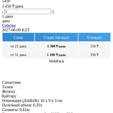
1450
1 450
₸/дана
-
+
1 дана
дана
Себетке
2027-08-09
KZT
Саны
Сіздің бағаңыз
Үнемдеу
от 15 дана
1 300
₸/дана
150 ₸
от 51 дана
1 100
₸/дана
350 ₸
WebPack
Сипаттама
Төлем
Жеткізу
Қайтару
Өлшемдері (ДxШxВ):
16
x
9
x
3 см.
Полезный объем:
0,35л
Салмағы:
0,41кг