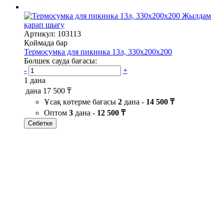
Жылдам
қарап шығу
Артикул: 103113
Қоймада бар
Термосумка для пикника 13л, 330х200х200
Бөлшек сауда бағасы:
-
+
1 дана
дана
17 500 ₸
Ұсақ көтерме бағасы
2
дана -
14 500 ₸
Оптом
3
дана -
12 500 ₸
Себетке