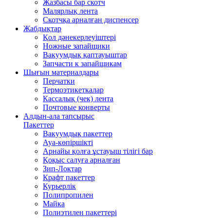
Жазбасы бар скотч
Малярлық лента
Скотчқа арналған диспенсер
Жабдықтар
Қол дәнекерлеуіштері
Ножные запайщики
Вакуумдық қаптауыштар
Запчасти к запайщикам
Шығын материалдары
Перчатки
Термоэтикеткалар
Кассалық (чек) лента
Почтовые конверты
Алдын-ала тапсырыс
Пакеттер
Вакуумдық пакеттер
Ауа-көпіршікті
Арнайы қолға ұстауыш тілігі бар
Қоқыс салуға арналған
Зип-Локтар
Крафт пакеттер
Курьерлік
Полипропилен
Майка
Полиэтилен пакеттері