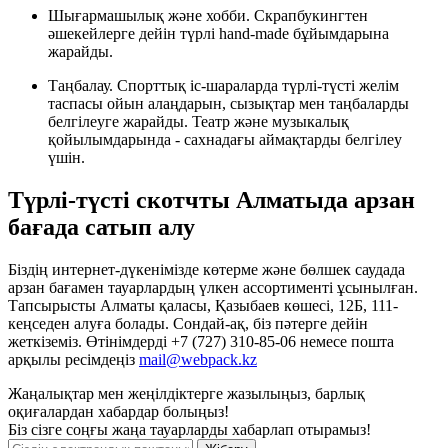
Шығармашылық және хобби. Скрапбукингтен
әшекейлерге дейін түрлі hand-made бұйымдарына
жарайды.
Таңбалау. Спорттық іс-шараларда түрлі-түсті желім
таспасы ойын алаңдарын, сызықтар мен таңбаларды
белгілеуге жарайды. Театр және музыкалық
қойылымдарында - сахнадағы аймақтарды белгілеу
үшін.
Түрлі-түсті скотчты Алматыда арзан
бағада сатып алу
Біздің интернет-дүкенімізде көтерме және бөлшек саудада
арзан бағамен тауарлардың үлкен ассортименті ұсынылған.
Тапсырысты Алматы қаласы, Қазыбаев көшесі, 12Б, 111-
кеңседен алуға болады. Сондай-ақ, біз пәтерге дейін
жеткіземіз. Өтінімдерді +7 (727) 310-85-06 немесе пошта
арқылы ресімдеңіз
mail@webpack.kz
Жаңалықтар мен жеңілдіктерге жазылыңыз, барлық
оқиғалардан хабардар болыңыз!
Біз сізге соңғы жаңа тауарларды хабарлап отырамыз!