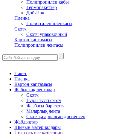
Полипропилен қабы
Термопакеттер
Дой-Пак
Пленка
Полиэтилен пленкасы
Скотч
Скотч упаковочный
Картон қаптамасы
Полипропилен лентасы
Пакет
Пленка
Картон қаптамасы
Жабысқақ ленталар
Скотч
Түрлі-түсті скотч
Жазбасы бар скотч
Малярлық лента
Скотчқа арналған диспенсер
Жабдықтар
Шығын материалдары
Показать все категории