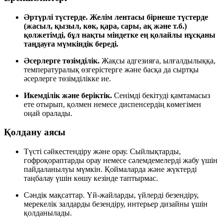
Әртүрлі түстерде.
Желім лентасы бірнеше түстерде
(жасыл, қызыл, көк, қара, сары, ақ және т.б.)
қолжетімді, бұл нақты міндетке ең қолайлы нұсқаны
таңдауға мүмкіндік береді.
Әсерлерге төзімділік.
Жақсы адгезияға, ылғалдылыққа,
температуралық өзгерістерге және басқа да сыртқы
әсерлерге төзімділікке ие.
Икемділік және беріктік.
Сенімді бекітуді қамтамасыз
ете отырып, қолмен немесе диспенсердің көмегімен
оңай оралады.
Қолдану аясы
Түсті сәйкестендіру және орау. Сыйлықтарды,
гофроқораптарды орау немесе сәлемдемелерді жабу үшін
пайдаланылуы мүмкін. Қоймаларда және жүктерді
таңбалау үшін көшу кезінде таптырмас.
Сәндік мақсаттар. Үй-жайларды, үйлерді безендіру,
мерекелік залдарды безендіру, интерьер дизайны үшін
қолданылады.