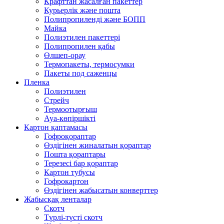
Крафттан жасалған пакеттер
Курьерлік және пошта
Полипропиленді және БОПП
Майка
Полиэтилен пакеттері
Полипропилен қабы
Өлшеп-орау
Термопакеты, термосумки
Пакеты под саженцы
Пленка
Полиэтилен
Стрейч
Термоотырғыш
Ауа-көпіршікті
Картон қаптамасы
Гофроқораптар
Өздігінен жиналатын қораптар
Пошта қораптары
Терезесі бар қораптар
Картон тубусы
Гофрокартон
Өздігінен жабысатын конверттер
Жабысқақ ленталар
Скотч
Түрлі-түсті скотч