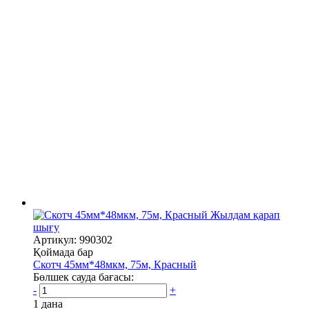
Жылдам қарап
шығу
Артикул: 990302
Қоймада бар
Скотч 45мм*48мкм, 75м, Красный
Бөлшек сауда бағасы:
-
+
1 дана