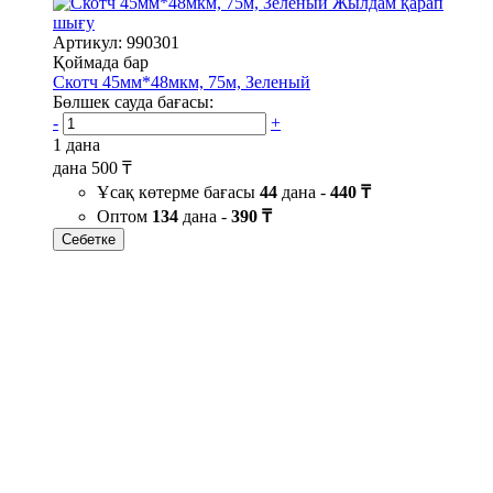
Жылдам қарап
шығу
Артикул: 990301
Қоймада бар
Скотч 45мм*48мкм, 75м, Зеленый
Бөлшек сауда бағасы:
-
+
1 дана
дана
500 ₸
Ұсақ көтерме бағасы
44
дана -
440 ₸
Оптом
134
дана -
390 ₸
Себетке