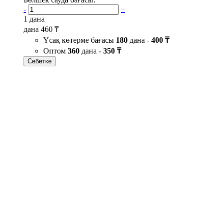
-
+
1 дана
дана
460 ₸
Ұсақ көтерме бағасы
180
дана -
400 ₸
Оптом
360
дана -
350 ₸
Себетке