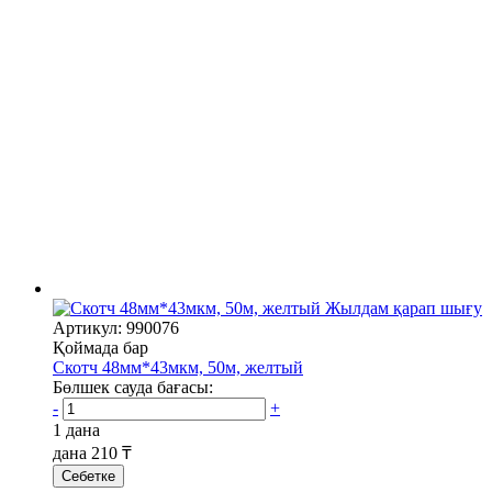
Жылдам қарап шығу
Артикул: 990076
Қоймада бар
Скотч 48мм*43мкм, 50м, желтый
Бөлшек сауда бағасы:
-
+
1 дана
дана
210 ₸
Себетке