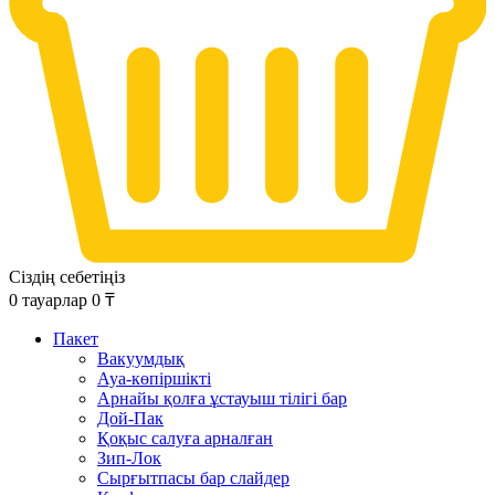
Сіздің себетіңіз
0
тауарлар
0
₸
Пакет
Вакуумдық
Ауа-көпіршікті
Арнайы қолға ұстауыш тілігі бар
Дой-Пак
Қоқыс салуға арналған
Зип-Лок
Сырғытпасы бар слайдер