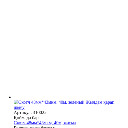
Жылдам қарап
шығу
Артикул: 310022
Қоймада бар
Скотч 48мм*43мкм, 40м, жасыл
Бөлшек сауда бағасы: