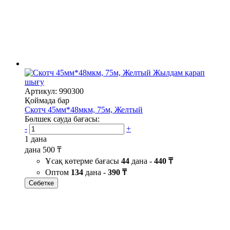
Жылдам қарап
шығу
Артикул: 990300
Қоймада бар
Скотч 45мм*48мкм, 75м, Желтый
Бөлшек сауда бағасы:
-
+
1 дана
дана
500 ₸
Ұсақ көтерме бағасы
44
дана -
440 ₸
Оптом
134
дана -
390 ₸
Себетке