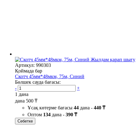
Жылдам қарап шығу
Артикул: 990303
Қоймада бар
Скотч 45мм*48мкм, 75м, Синий
Бөлшек сауда бағасы:
-
+
1 дана
дана
500 ₸
Ұсақ көтерме бағасы
44
дана -
440 ₸
Оптом
134
дана -
390 ₸
Себетке