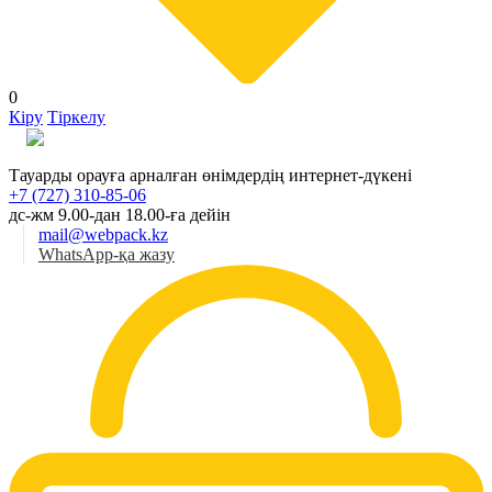
0
Кіру
Тіркелу
Қаз
Тауарды орауға арналған өнімдердің интернет-дүкені
+7 (727) 310-85-06
дс-жм 9.00-дан 18.00-ға дейін
mail@webpack.kz
WhatsApp-қа жазу