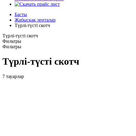
Басты
Жабысқақ ленталар
Түрлі-түсті скотч
Түрлі-түсті скотч
Фильтры
Фильтры
Түрлі-түсті скотч
7
тауарлар