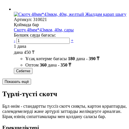
Жылдам қарап шығу
Артикул: 310021
Қоймада бар
Скотч 48мм*43мкм, 40м, сары
Бөлшек сауда бағасы:
-
+
1 дана
дана
450 ₸
Ұсақ көтерме бағасы
180
дана -
390 ₸
Оптом
360
дана -
350 ₸
Себетке
Показать ещё
Түрлі-түсті скотч
Бұл өнім - стандартты түссіз скотч сияқты, картон қораптарды,
сәлемдемелерді және әртүрлі заттарды желімдеуге арналған.
Бірақ өзінің сипаттамалары мен қолдану саласы бар.
Ерекшеліктері