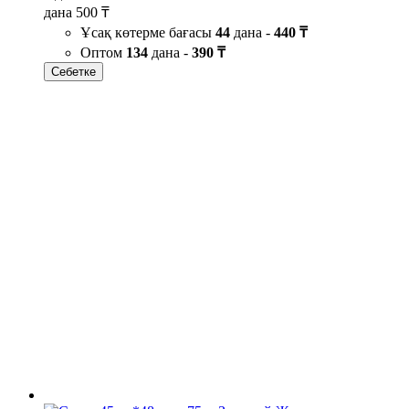
дана
500 ₸
Ұсақ көтерме бағасы
44
дана -
440 ₸
Оптом
134
дана -
390 ₸
Себетке