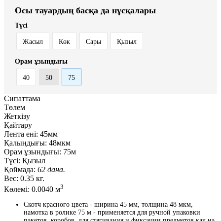
Осы тауардың басқа да нұсқалары
Түсі
Жасыл
Көк
Сары
Қызыл
Орам ұзындығы
40
50
75
Сипаттама
Төлем
Жеткізу
Қайтару
Лента ені:
45мм
Қалыңдығы:
48мкм
Орам ұзындығы:
75м
Түсі:
Қызыл
Қоймада:
62 дана.
Вес:
0.35 кг.
3
Көлемі:
0.0040 м
Скотч красного цвета - ширина 45 мм, толщина 48 мкм,
намотка в ролике 75 м - применяется для ручной упаковки
пакетов, коробов, для стягивания и фиксации предметов как на