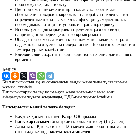
производстве, так и в быту.
Цветной скотч незаменим при складских работах для
обозначения товаров в коробках - на коробки наклеиваются
определенные цвета. Такая классификация ускоряет поиск
необходимых позиций и упрощает транспортировку.
Используется для маркировки предметов разного вида,
например, при переезде или во время ремонта.
Обладает высокой адгезией к разным материалам, быстро и
надежно фиксируется на поверхностях. Не боится влажности и
температурных колебаний.
Клеевой слой сохраняет свои свойства в течение длительного
времени.
Бөлісу:
Біз тапсырыстың ең аз сомасынсыз заңды және жеке тұлғалармен
жұмыс істейміз.
Тапсырыстарды төлеу қолма-қол және қолма-қол емес есеп
айырысумен жүзеге асырылады, НДС-пен жұмыс істейміз.
Тапсырысты қалай төлеуге болады:
Kaspi.kz қосымшасымен
Kaspi QR
арқылы
Банк картасымен
біздің сайтта онлайн төлеу (НДС-пен)
Алматы қ., Қазыбаев к-сі, 12Б мекен-жайы бойынша келіп
сатып алу кезінде
қолма-қол ақшамен