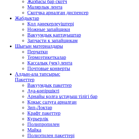
Жазбасы бар скотч
Малярлық лента
Скотчқа арналған диспенсер
Жабдықтар
Қол дәнекерлеуіштері
Ножные запайщики
Вакуумдық қаптауыштар
Запчасти к запайщикам
Шығын материалдары
Перчатки
Термоэтикеткалар
Кассалық (чек) лента
Почтовые конверты
Алдын-ала тапсырыс
Пакеттер
Вакуумдық пакеттер
Ауа-көпіршікті
Арнайы қолға ұстауыш тілігі бар
Қоқыс салуға арналған
Зип-Локтар
Крафт пакеттер
Курьерлік
Полипропилен
Майка
Полиэтилен пакеттері