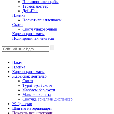
Полипропилен қабы
Термопакеттер
Дой-Пак
Пленка
Полиэтилен пленкасы
Скотч
Скотч упаковочный
Картон қаптамасы
Полипропилен лентасы
Пакет
Пленка
Картон қаптамасы
Жабысқақ ленталар
Скотч
Түрлі-түсті скотч
Жазбасы бар скотч
Малярлық лента
Скотчқа арналған диспенсер
Жабдықтар
Шығын материалдары
Показать все категории