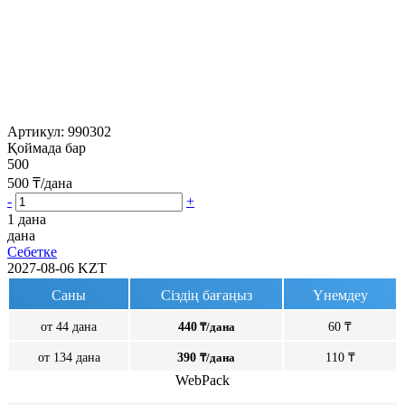
Артикул:
990302
Қоймада бар
500
500
₸/дана
-
+
1 дана
дана
Себетке
2027-08-06
KZT
Саны
Сіздің бағаңыз
Үнемдеу
от 44 дана
440
₸/дана
60 ₸
от 134 дана
390
₸/дана
110 ₸
WebPack