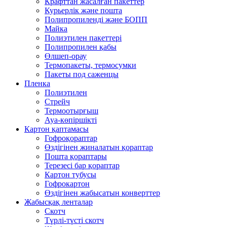
Крафттан жасалған пакеттер
Курьерлік және пошта
Полипропиленді және БОПП
Майка
Полиэтилен пакеттері
Полипропилен қабы
Өлшеп-орау
Термопакеты, термосумки
Пакеты под саженцы
Пленка
Полиэтилен
Стрейч
Термоотырғыш
Ауа-көпіршікті
Картон қаптамасы
Гофроқораптар
Өздігінен жиналатын қораптар
Пошта қораптары
Терезесі бар қораптар
Картон тубусы
Гофрокартон
Өздігінен жабысатын конверттер
Жабысқақ ленталар
Скотч
Түрлі-түсті скотч