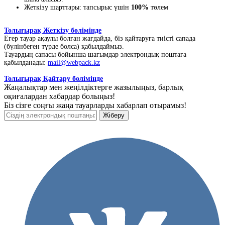
Жеткізу шарттары: тапсырыс үшін
100%
төлем
Толығырақ Жеткізу бөлімінде
Егер тауар ақаулы болған жағдайда, біз қайтаруға тиісті сапада
(бүлінбеген түрде болса) қабылдаймыз.
Тауардың сапасы бойынша шағымдар электрондық поштаға
қабылданады:
mail@webpack.kz
Толығырақ Қайтару бөлімінде
Жаңалықтар мен жеңілдіктерге жазылыңыз, барлық
оқиғалардан хабардар болыңыз!
Біз сізге соңғы жаңа тауарларды хабарлап отырамыз!