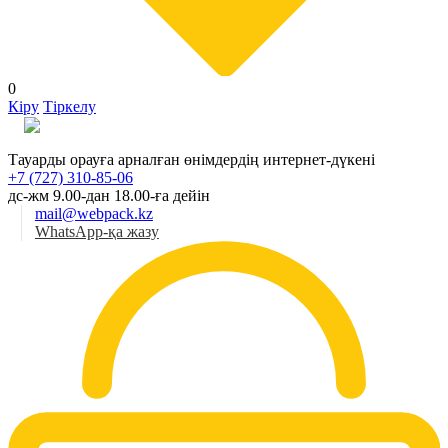
0
Кіру
Тіркелу
Қаз
Тауарды орауға арналған өнімдердің интернет-дүкені
+7 (727) 310-85-06
дс-жм 9.00-дан 18.00-ға дейін
mail@webpack.kz
WhatsApp-қа жазу