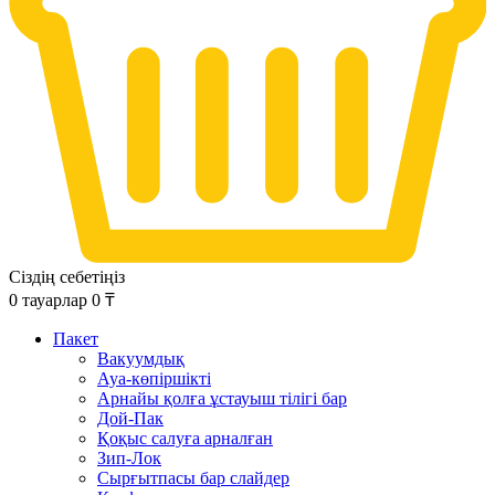
Сіздің себетіңіз
0
тауарлар
0
₸
Пакет
Вакуумдық
Ауа-көпіршікті
Арнайы қолға ұстауыш тілігі бар
Дой-Пак
Қоқыс салуға арналған
Зип-Лок
Сырғытпасы бар слайдер