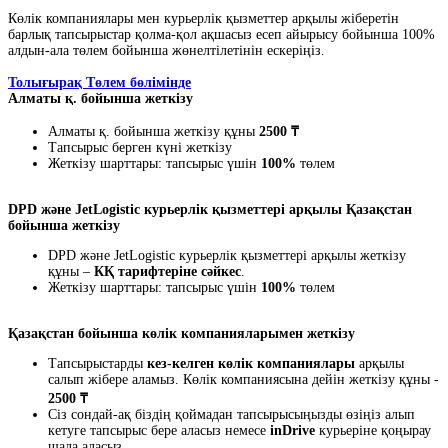
Көлік компаниялары мен курьерлік қызметтер арқылы жіберетін
барлық тапсырыстар қолма-қол ақшасыз есеп айырысу бойынша 100%
алдын-ала төлем бойынша жөнелтілетінін ескеріңіз.
Толығырақ Төлем бөлімінде
Алматы қ. бойынша жеткізу
Алматы қ. бойынша жеткізу құны
2500 ₸
Тапсырыс берген күні жеткізу
Жеткізу шарттары: тапсырыс үшін
100%
төлем
DPD және JetLogistic курьерлік қызметтері арқылы Қазақстан
бойынша жеткізу
DPD және JetLogistic курьерлік қызметтері арқылы жеткізу
құны –
КҚ тарифтеріне сәйкес
.
Жеткізу шарттары: тапсырыс үшін
100%
төлем
Қазақстан бойынша көлік компанияларымен жеткізу
Тапсырыстарды
кез-келген көлік компаниялары
арқылы
салып жібере аламыз. Көлік компаниясына дейін жеткізу құны -
2500 ₸
Сіз сондай-ақ біздің қоймадан тапсырысыңызды өзіңіз алып
кетуге тапсырыс бере аласыз немесе
inDrive
курьеріне қоңырау
шала аласыз.