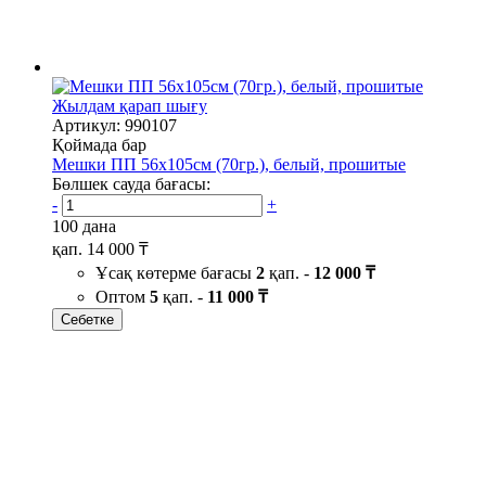
Жылдам қарап шығу
Артикул: 990107
Қоймада бар
Мешки ПП 56х105см (70гр.), белый, прошитые
Бөлшек сауда бағасы:
-
+
100 дана
қап.
14 000 ₸
Ұсақ көтерме бағасы
2
қап. -
12 000 ₸
Оптом
5
қап. -
11 000 ₸
Себетке