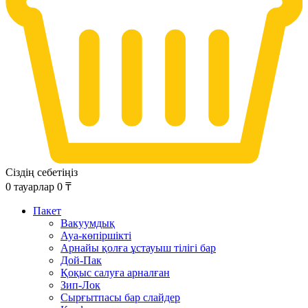
Сіздің себетіңіз
0
тауарлар
0
₸
Пакет
Вакуумдық
Ауа-көпіршікті
Арнайы қолға ұстауыш тілігі бар
Дой-Пак
Қоқыс салуға арналған
Зип-Лок
Сырғытпасы бар слайдер