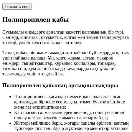
Показать ещё
Полипропилен қабы
Сусымалы өнімдерге арналған қажетті қаптаманың бір түрі.
Сенімді, ыңғайлы, бюджеттік, ылғал мен төмен температураға
төзімді, үлкен жүкті өте жақсы көтереді.
Тамақ өнімдерін және тамаққа жатпайтын бұйымдарды қаптау
үшін пайдаланылады. Ұн, қант, жарма, астық, макарон
өнімдері, тыңайтқыштар, құрылыс қоспалары, топырақ,
химикаттар, құм және басқа да тауарларды сақтау және
тасымалдау үшін өте қолайлы.
Полипропилен қабының артықшылықтары
Полипропилен - қағаздан немесе зығырдан жасалған
қаптамадан бірнеше есе мықты, төмен бу өткізгіштікке
және газ өткізгіштікке ие;
Қап шағын салмағымен ерекшеленеді, соның есебінен
өлшеу кезінде жүктің салмағын арттырмайды;
Жіптері мейлінше берік, жоғары сапалы өрілген, қаптың
түбі берік тігілген. Ауыр жүктемелер мен өткір заттарды