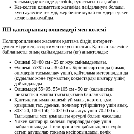
тасымалдау кезінде де өзінің тұтастығын сақтайды.
Кез-келген климаттық жағдайда пайдалануға болады,
күн сәулесіне төзімді, жер бетіне мұнай өнімдері түскен
кезде ыдырамайды.
ПП қаптарының өлшемдері мен көлемі
Полипропиленнен жасалған қаптама біздің интернет-
дүкенімізде кең ассортиментте ұсынылған. Қаптың көлеміне
байланысты оның сыйымдылығы (кг) анықталады:
Өлшемі 50×80 см - 25 кг жүк сыйымдылығы.
Өлшемі 55×95 см - 30-40 кг. Бірінші сорттан да (тамақ
өнімдерін тасымалдау үшін), қайталама материалдан да
(құрылыс және тұрмыстық қоқыстарды шығару үшін)
дайындалады.
Өлшемдері 55×95, 55×105 см - 50 кг (салынатын
шикізаттың жалпы тығыздығына байланысты).
Қаптың танымал өлшемі: үй малы, картоп, құм,
қиыршық тас, дренаж, полимер түйіршіктер үшін азық.
80×120, 100×150, 120×160 см - жүк үшін 70-100 кг.
Тығыздығы мен ұзындығы әртүрлі болып жасалады.
Үлкен қаптар ірі көлемді тауарларды орау үшін
пайдаланылады. Полипропилен қабының осы түрiн
сатып алушылар тоқыма кәсiпорындары, көлiк