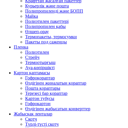
Крафттан жасалған пакеттер
Курьерлік және пошта
Полипропиленді және БОПП
Майка
Полиэтилен пакеттері
Полипропилен қабы
Өлшеп-орау
Термопакеты, термосумки
Пакеты под саженцы
Пленка
Полиэтилен
Стрейч
Термоотырғыш
Ауа-көпіршікті
Картон қаптамасы
Гофроқораптар
Өздігінен жиналатын қораптар
Пошта қораптары
Терезесі бар қораптар
Картон тубусы
Гофрокартон
Өздігінен жабысатын конверттер
Жабысқақ ленталар
Скотч
Түрлі-түсті скотч