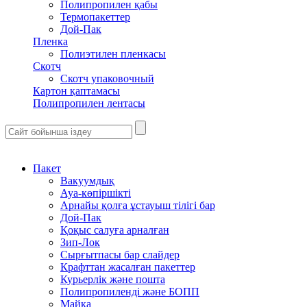
Полипропилен қабы
Термопакеттер
Дой-Пак
Пленка
Полиэтилен пленкасы
Скотч
Скотч упаковочный
Картон қаптамасы
Полипропилен лентасы
Пакет
Вакуумдық
Ауа-көпіршікті
Арнайы қолға ұстауыш тілігі бар
Дой-Пак
Қоқыс салуға арналған
Зип-Лок
Сырғытпасы бар слайдер
Крафттан жасалған пакеттер
Курьерлік және пошта
Полипропиленді және БОПП
Майка