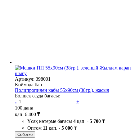
Жылдам қарап
шығу
Артикул: 398001
Қоймада бар
Полипропилен қабы 55х90см (38гр.), жасыл
Бөлшек сауда бағасы:
-
+
100 дана
қап.
6 400 ₸
Ұсақ көтерме бағасы
4
қап. -
5 700 ₸
Оптом
11
қап. -
5 000 ₸
Себетке