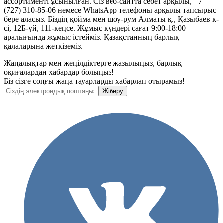
ассортименті ұсынылған. Сіз веб-сайтта себет арқылы, +7
(727) 310-85-06 немесе WhatsApp телефоны арқылы тапсырыс
бере аласыз. Біздің қойма мен шоу-рум Алматы қ., Қазыбаев к-
сі, 12Б-үй, 111-кеңсе. Жұмыс күндері сағат 9:00-18:00
аралығында жұмыс істейміз. Қазақстанның барлық
қалаларына жеткіземіз.
Жаңалықтар мен жеңілдіктерге жазылыңыз, барлық
оқиғалардан хабардар болыңыз!
Біз сізге соңғы жаңа тауарларды хабарлап отырамыз!