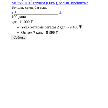
Мешки ПП 50х90см (60гр.), белый, прошитые
Бөлшек сауда бағасы:
-
+
100 дана
қап.
11 000 ₸
Ұсақ көтерме бағасы
2
қап. -
9 400 ₸
Оптом
7
қап. -
8 300 ₸
Себетке