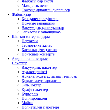
Жазбасы бар скотч
Малярлық лента
Скотчқа арналған диспенсер
Жабдықтар
Қол дәнекерлеуіштері
Ножные запайщики
Вакуумдық қаптауыштар
Запчасти к запайщикам
Шығын материалдары
Перчатки
Термоэтикеткалар
Кассалық (чек) лента
Почтовые конверты
Алдын-ала тапсырыс
Пакеттер
Вакуумдық пакеттер
Ауа-көпіршікті
Арнайы қолға ұстауыш тілігі бар
Қоқыс салуға арналған
Зип-Локтар
Крафт пакеттер
Курьерлік
Полипропилен
Майка
Полиэтилен пакеттері