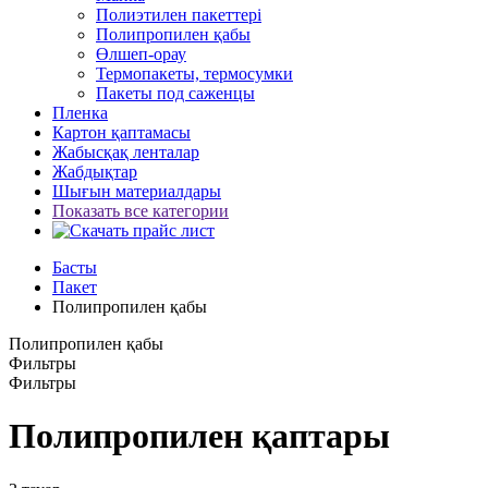
Полиэтилен пакеттері
Полипропилен қабы
Өлшеп-орау
Термопакеты, термосумки
Пакеты под саженцы
Пленка
Картон қаптамасы
Жабысқақ ленталар
Жабдықтар
Шығын материалдары
Показать все категории
Басты
Пакет
Полипропилен қабы
Полипропилен қабы
Фильтры
Фильтры
Полипропилен қаптары