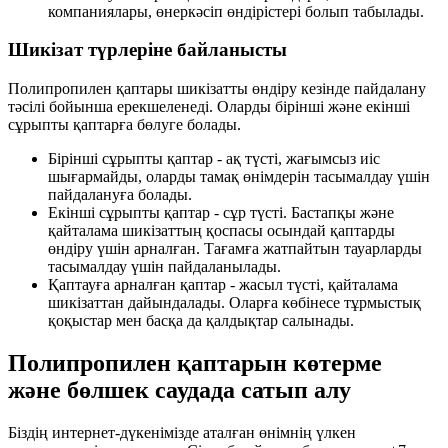
компаниялары, өнеркәсiп өндiрiстерi болып табылады.
Шикізат түрлеріне байланысты
Полипропилен қаптары шикізатты өндіру кезінде пайдалану
тәсілі бойынша ерекшеленеді. Оларды бірінші және екінші
сұрыпты қаптарға бөлуге болады.
Бірінші сұрыпты қаптар - ақ түсті, жағымсыз иіс
шығармайды, оларды тамақ өнімдерін тасымалдау үшін
пайдалануға болады.
Екінші сұрыпты қаптар - сұр түсті. Бастапқы және
қайталама шикізаттың қоспасы осындай қаптарды
өндіру үшін арналған. Тағамға жатпайтын тауарларды
тасымалдау үшін пайдаланылады.
Қаптауға арналған қаптар - жасыл түсті, қайталама
шикізаттан дайындалады. Оларға көбінесе тұрмыстық
қоқыстар мен басқа да қалдықтар салынады.
Полипропилен қаптарын көтерме
және бөлшек саудада сатып алу
Біздің интернет-дүкенімізде аталған өнімнің үлкен