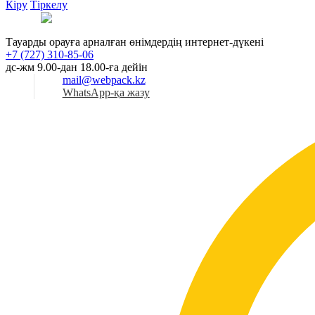
Кіру
Тіркелу
Қаз
Тауарды орауға арналған өнімдердің интернет-дүкені
+7 (727) 310-85-06
дс-жм 9.00-дан 18.00-ға дейін
mail@webpack.kz
WhatsApp-қа жазу