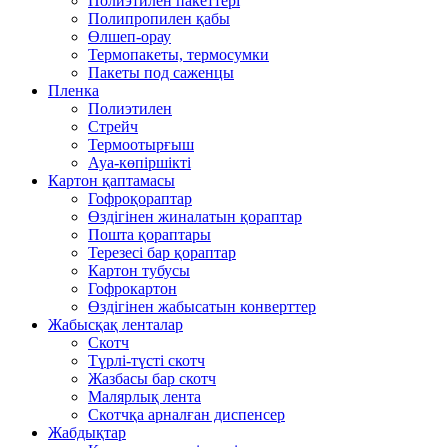
Полиэтилен пакеттері
Полипропилен қабы
Өлшеп-орау
Термопакеты, термосумки
Пакеты под саженцы
Пленка
Полиэтилен
Стрейч
Термоотырғыш
Ауа-көпіршікті
Картон қаптамасы
Гофроқораптар
Өздігінен жиналатын қораптар
Пошта қораптары
Терезесі бар қораптар
Картон тубусы
Гофрокартон
Өздігінен жабысатын конверттер
Жабысқақ ленталар
Скотч
Түрлі-түсті скотч
Жазбасы бар скотч
Малярлық лента
Скотчқа арналған диспенсер
Жабдықтар