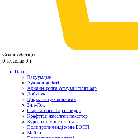
Сіздің себетіңіз
0
тауарлар
0
₸
Пакет
Вакуумдық
Ауа-көпіршікті
Арнайы қолға ұстауыш тілігі бар
Дой-Пак
Қоқыс салуға арналған
Зип-Лок
Сырғытпасы бар слайдер
Крафттан жасалған пакеттер
Курьерлік және пошта
Полипропиленді және БОПП
Майка