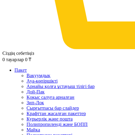
Сіздің себетіңіз
0
тауарлар
0
₸
Пакет
Вакуумдық
Ауа-көпіршікті
Арнайы қолға ұстауыш тілігі бар
Дой-Пак
Қоқыс салуға арналған
Зип-Лок
Сырғытпасы бар слайдер
Крафттан жасалған пакеттер
Курьерлік және пошта
Полипропиленді және БОПП
Майка