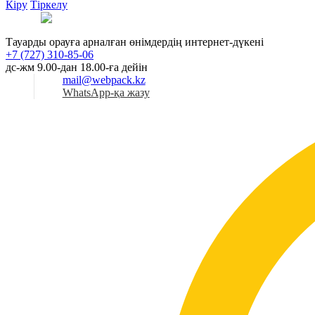
Кіру
Тіркелу
Қаз
Тауарды орауға арналған өнімдердің интернет-дүкені
+7 (727) 310-85-06
дс-жм 9.00-дан 18.00-ға дейін
mail@webpack.kz
WhatsApp-қа жазу