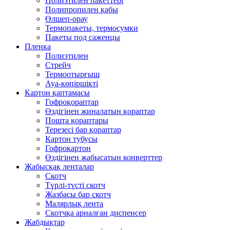
Полиэтилен пакеттері
Полипропилен қабы
Өлшеп-орау
Термопакеты, термосумки
Пакеты под саженцы
Пленка
Полиэтилен
Стрейч
Термоотырғыш
Ауа-көпіршікті
Картон қаптамасы
Гофроқораптар
Өздігінен жиналатын қораптар
Пошта қораптары
Терезесі бар қораптар
Картон тубусы
Гофрокартон
Өздігінен жабысатын конверттер
Жабысқақ ленталар
Скотч
Түрлі-түсті скотч
Жазбасы бар скотч
Малярлық лента
Скотчқа арналған диспенсер
Жабдықтар