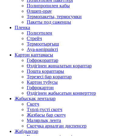
Полиэтилен пакеттері
Полипропилен қабы
Өлшеп-орау
Термопакеты, термосумки
Пакеты под саженцы
Пленка
Полиэтилен
Стрейч
Термоотырғыш
Ауа-көпіршікті
Картон қаптамасы
Гофроқораптар
Өздігінен жиналатын қораптар
Пошта қораптары
Терезесі бар қораптар
Картон тубусы
Гофрокартон
Өздігінен жабысатын конверттер
Жабысқақ ленталар
Скотч
Түрлі-түсті скотч
Жазбасы бар скотч
Малярлық лента
Скотчқа арналған диспенсер
Жабдықтар