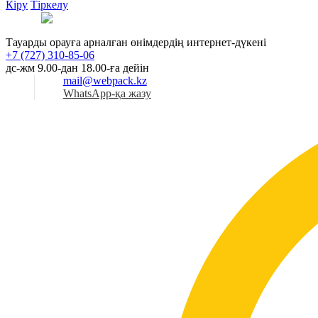
Кіру
Тіркелу
Қаз
Тауарды орауға арналған өнімдердің интернет-дүкені
+7 (727) 310-85-06
дс-жм 9.00-дан 18.00-ға дейін
mail@webpack.kz
WhatsApp-қа жазу