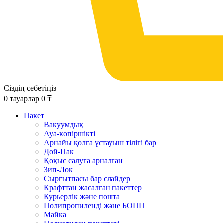
Сіздің себетіңіз
0
тауарлар
0
₸
Пакет
Вакуумдық
Ауа-көпіршікті
Арнайы қолға ұстауыш тілігі бар
Дой-Пак
Қоқыс салуға арналған
Зип-Лок
Сырғытпасы бар слайдер
Крафттан жасалған пакеттер
Курьерлік және пошта
Полипропиленді және БОПП
Майка