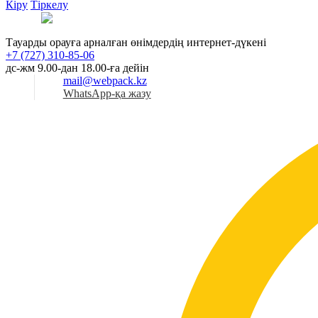
Кіру
Тіркелу
Қаз
Тауарды орауға арналған өнімдердің интернет-дүкені
+7 (727) 310-85-06
дс-жм 9.00-дан 18.00-ға дейін
mail@webpack.kz
WhatsApp-қа жазу