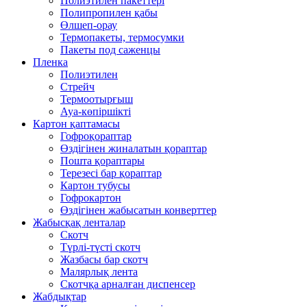
Полиэтилен пакеттері
Полипропилен қабы
Өлшеп-орау
Термопакеты, термосумки
Пакеты под саженцы
Пленка
Полиэтилен
Стрейч
Термоотырғыш
Ауа-көпіршікті
Картон қаптамасы
Гофроқораптар
Өздігінен жиналатын қораптар
Пошта қораптары
Терезесі бар қораптар
Картон тубусы
Гофрокартон
Өздігінен жабысатын конверттер
Жабысқақ ленталар
Скотч
Түрлі-түсті скотч
Жазбасы бар скотч
Малярлық лента
Скотчқа арналған диспенсер
Жабдықтар