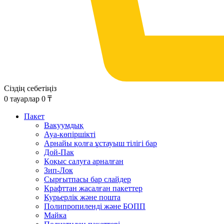
Сіздің себетіңіз
0
тауарлар
0
₸
Пакет
Вакуумдық
Ауа-көпіршікті
Арнайы қолға ұстауыш тілігі бар
Дой-Пак
Қоқыс салуға арналған
Зип-Лок
Сырғытпасы бар слайдер
Крафттан жасалған пакеттер
Курьерлік және пошта
Полипропиленді және БОПП
Майка