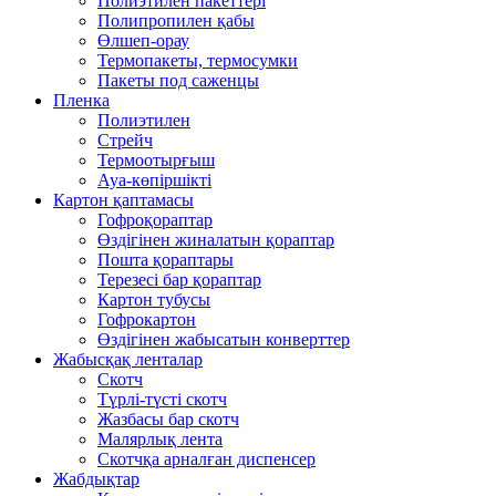
Полиэтилен пакеттері
Полипропилен қабы
Өлшеп-орау
Термопакеты, термосумки
Пакеты под саженцы
Пленка
Полиэтилен
Стрейч
Термоотырғыш
Ауа-көпіршікті
Картон қаптамасы
Гофроқораптар
Өздігінен жиналатын қораптар
Пошта қораптары
Терезесі бар қораптар
Картон тубусы
Гофрокартон
Өздігінен жабысатын конверттер
Жабысқақ ленталар
Скотч
Түрлі-түсті скотч
Жазбасы бар скотч
Малярлық лента
Скотчқа арналған диспенсер
Жабдықтар