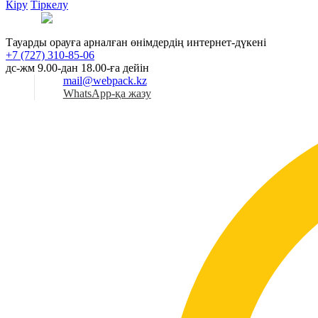
Кіру
Тіркелу
Қаз
Тауарды орауға арналған өнімдердің интернет-дүкені
+7 (727) 310-85-06
дс-жм 9.00-дан 18.00-ға дейін
mail@webpack.kz
WhatsApp-қа жазу