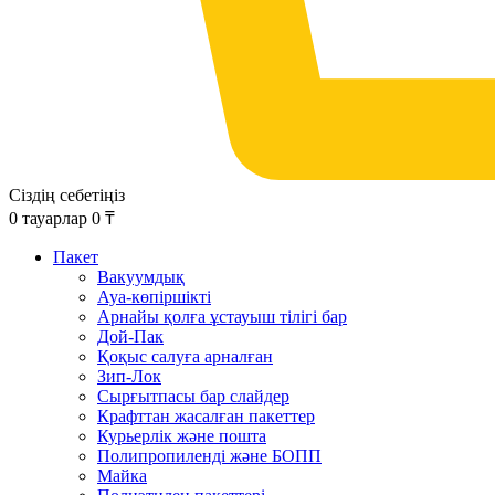
Сіздің себетіңіз
0
тауарлар
0
₸
Пакет
Вакуумдық
Ауа-көпіршікті
Арнайы қолға ұстауыш тілігі бар
Дой-Пак
Қоқыс салуға арналған
Зип-Лок
Сырғытпасы бар слайдер
Крафттан жасалған пакеттер
Курьерлік және пошта
Полипропиленді және БОПП
Майка