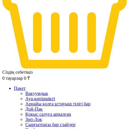
Сіздің себетіңіз
0
тауарлар
0
₸
Пакет
Вакуумдық
Ауа-көпіршікті
Арнайы қолға ұстауыш тілігі бар
Дой-Пак
Қоқыс салуға арналған
Зип-Лок
Сырғытпасы бар слайдер