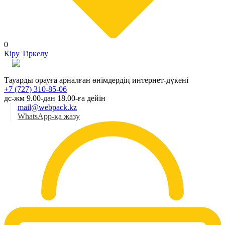
0
Кіру
Тіркелу
Қаз
Тауарды орауға арналған өнімдердің интернет-дүкені
+7 (727) 310-85-06
дс-жм 9.00-дан 18.00-ға дейін
mail@webpack.kz
WhatsApp-қа жазу