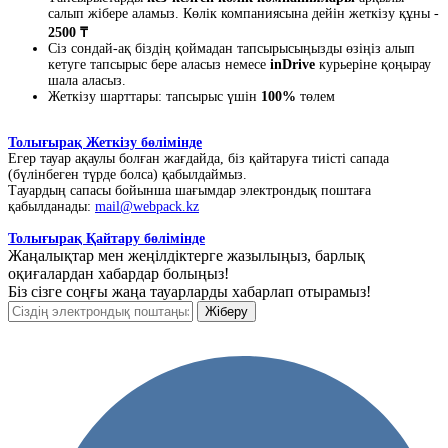
салып жібере аламыз. Көлік компаниясына дейін жеткізу құны -
2500 ₸
Сіз сондай-ақ біздің қоймадан тапсырысыңызды өзіңіз алып
кетуге тапсырыс бере аласыз немесе
inDrive
курьеріне қоңырау
шала аласыз.
Жеткізу шарттары: тапсырыс үшін
100%
төлем
Толығырақ Жеткізу бөлімінде
Егер тауар ақаулы болған жағдайда, біз қайтаруға тиісті сапада
(бүлінбеген түрде болса) қабылдаймыз.
Тауардың сапасы бойынша шағымдар электрондық поштаға
қабылданады:
mail@webpack.kz
Толығырақ Қайтару бөлімінде
Жаңалықтар мен жеңілдіктерге жазылыңыз, барлық
оқиғалардан хабардар болыңыз!
Біз сізге соңғы жаңа тауарларды хабарлап отырамыз!