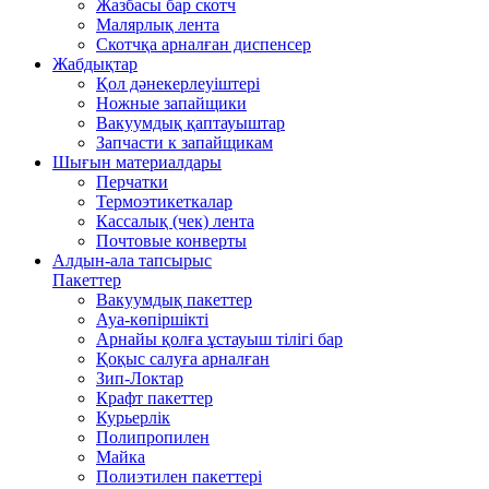
Жазбасы бар скотч
Малярлық лента
Скотчқа арналған диспенсер
Жабдықтар
Қол дәнекерлеуіштері
Ножные запайщики
Вакуумдық қаптауыштар
Запчасти к запайщикам
Шығын материалдары
Перчатки
Термоэтикеткалар
Кассалық (чек) лента
Почтовые конверты
Алдын-ала тапсырыс
Пакеттер
Вакуумдық пакеттер
Ауа-көпіршікті
Арнайы қолға ұстауыш тілігі бар
Қоқыс салуға арналған
Зип-Локтар
Крафт пакеттер
Курьерлік
Полипропилен
Майка
Полиэтилен пакеттері