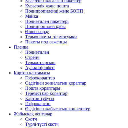
Крафттан жасалған пакеттер
Курьерлік және пошта
Полипропиленді және БОПП
Майка
Полиэтилен пакеттері
Полипропилен қабы
Өлшеп-орау
Термопакеты, термосумки
Пакеты под саженцы
Пленка
Полиэтилен
Стрейч
Термоотырғыш
Ауа-көпіршікті
Картон қаптамасы
Гофроқораптар
Өздігінен жиналатын қораптар
Пошта қораптары
Терезесі бар қораптар
Картон тубусы
Гофрокартон
Өздігінен жабысатын конверттер
Жабысқақ ленталар
Скотч
Түрлі-түсті скотч