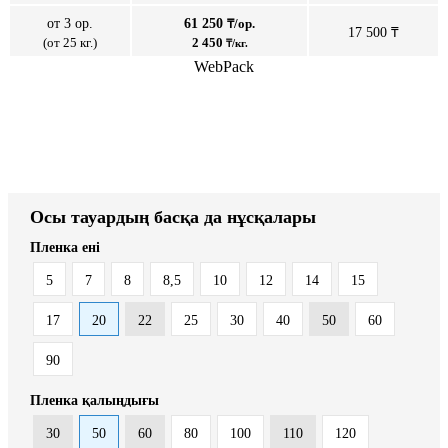
от 3 ор.
61 250
₸/ор.
17 500 ₸
(от 25 кг.)
2 450
₸/кг.
WebPack
Осы тауардың басқа да нұсқалары
Пленка ені
5
7
8
8,5
10
12
14
15
17
20
22
25
30
40
50
60
90
Пленка қалыңдығы
30
50
60
80
100
110
120