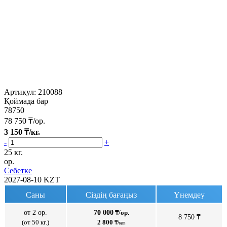
Артикул:
210088
Қоймада бар
78750
78 750
₸/ор.
3 150
₸/кг.
-
+
25 кг.
ор.
Себетке
2027-08-10
KZT
Саны
Сіздің бағаңыз
Үнемдеу
от 2 ор.
70 000
₸/ор.
8 750 ₸
(от 50 кг.)
2 800
₸/кг.