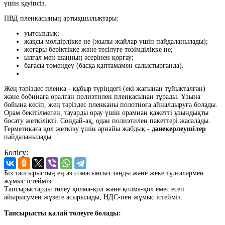
үшін қауіпсіз.
ПВД пленкасының артықшылықтары:
уытсыздық;
жақсы мөлдірлікке ие (жылы-жайлар үшін пайдаланылады);
жоғары беріктікке және тесілуге төзімділікке ие;
ылғал мен шаңның әсерінен қорғау;
бағасы төмендеу (басқа қаптамамен салыстырғанда).
Жең тәріздес пленка - құбыр түріндегі (екі жағынан тұйықталған)
және бобинаға оралған полиэтилен пленкасынан тұрады. Ұзына
бойына кесіп, жең тәріздес пленканы полотноға айналдыруға болады.
Орам бекітілмеген, тауарды орау үшін орамнан қажетті ұзындықты
босату жеткілікті. Сондай-ақ, одан полиэтилен пакеттері жасалады.
Герметикаға қол жеткізу үшін арнайы жабдық -
дәнекерлеушілер
пайдаланылады.
Бөлісу:
Біз тапсырыстың ең аз сомасынсыз заңды және жеке тұлғалармен
жұмыс істейміз.
Тапсырыстарды төлеу қолма-қол және қолма-қол емес есеп
айырысумен жүзеге асырылады, НДС-пен жұмыс істейміз.
Тапсырысты қалай төлеуге болады: