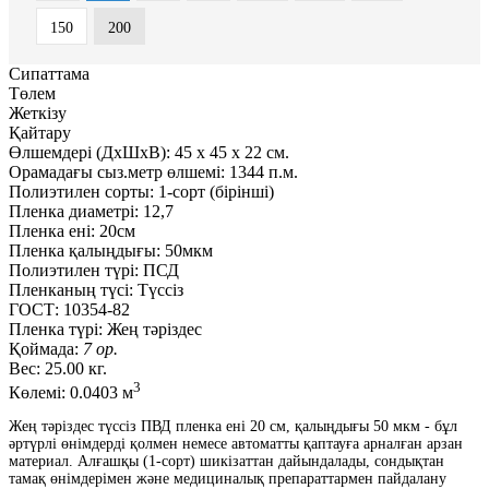
150
200
Сипаттама
Төлем
Жеткізу
Қайтару
Өлшемдері (ДxШxВ):
45
x
45
x
22 см.
Орамадағы сыз.метр өлшемі:
1344 п.м.
Полиэтилен сорты:
1-сорт (бірінші)
Пленка диаметрі:
12,7
Пленка ені:
20см
Пленка қалыңдығы:
50мкм
Полиэтилен түрі:
ПСД
Пленканың түсі:
Түссіз
ГОСТ:
10354-82
Пленка түрі:
Жең тәріздес
Қоймада:
7 ор.
Вес:
25.00 кг.
3
Көлемі:
0.0403 м
Жең тәріздес түссіз ПВД пленка ені 20 см, қалыңдығы 50 мкм - бұл
әртүрлі өнімдерді қолмен немесе автоматты қаптауға арналған арзан
материал. Алғашқы (1-сорт) шикізаттан дайындалады, сондықтан
тамақ өнімдерімен және медициналық препараттармен пайдалану