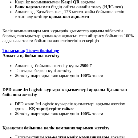
Kaspi.kz қосымшасымен
Kaspi QR
арқылы
Банк картасымен
біздің сайтта онлайн төлеу (НДС-пен)
Алматы қ., Қазыбаев к-сі, 12Б мекен-жайы бойынша келіп
сатып алу кезінде
қолма-қол ақшамен
Көлік компаниялары мен курьерлік қызметтер арқылы жіберетін
барлық тапсырыстар қолма-қол ақшасыз есеп айырысу бойынша 100%
алдын-ала төлем бойынша жөнелтілетінін ескеріңіз.
Толығырақ Төлем бөлімінде
Алматы қ. бойынша жеткізу
Алматы қ. бойынша жеткізу құны
2500 ₸
Тапсырыс берген күні жеткізу
Жеткізу шарттары: тапсырыс үшін
100%
төлем
DPD және JetLogistic курьерлік қызметтері арқылы Қазақстан
бойынша жеткізу
DPD және JetLogistic курьерлік қызметтері арқылы жеткізу
құны –
КҚ тарифтеріне сәйкес
.
Жеткізу шарттары: тапсырыс үшін
100%
төлем
Қазақстан бойынша көлік компанияларымен жеткізу
Тапсырыстарды
кез-келген көлік компаниялары
арқылы