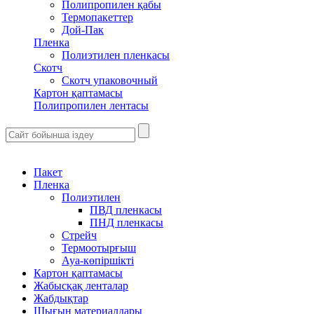
Полипропилен қабы
Термопакеттер
Дой-Пак
Пленка
Полиэтилен пленкасы
Скотч
Скотч упаковочный
Картон қаптамасы
Полипропилен лентасы
Пакет
Пленка
Полиэтилен
ПВД пленкасы
ПНД пленкасы
Стрейч
Термоотырғыш
Ауа-көпіршікті
Картон қаптамасы
Жабысқақ ленталар
Жабдықтар
Шығын материалдары