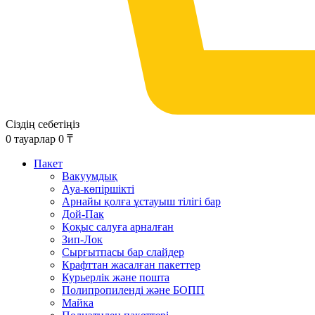
Сіздің себетіңіз
0
тауарлар
0
₸
Пакет
Вакуумдық
Ауа-көпіршікті
Арнайы қолға ұстауыш тілігі бар
Дой-Пак
Қоқыс салуға арналған
Зип-Лок
Сырғытпасы бар слайдер
Крафттан жасалған пакеттер
Курьерлік және пошта
Полипропиленді және БОПП
Майка