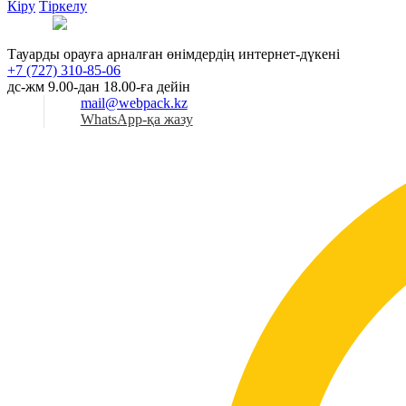
Кіру
Тіркелу
Қаз
Тауарды орауға арналған өнімдердің интернет-дүкені
+7 (727) 310-85-06
дс-жм 9.00-дан 18.00-ға дейін
mail@webpack.kz
WhatsApp-қа жазу