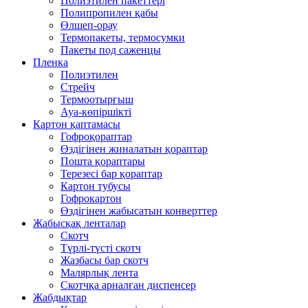
Полиэтилен пакеттері
Полипропилен қабы
Өлшеп-орау
Термопакеты, термосумки
Пакеты под саженцы
Пленка
Полиэтилен
Стрейч
Термоотырғыш
Ауа-көпіршікті
Картон қаптамасы
Гофроқораптар
Өздігінен жиналатын қораптар
Пошта қораптары
Терезесі бар қораптар
Картон тубусы
Гофрокартон
Өздігінен жабысатын конверттер
Жабысқақ ленталар
Скотч
Түрлі-түсті скотч
Жазбасы бар скотч
Малярлық лента
Скотчқа арналған диспенсер
Жабдықтар