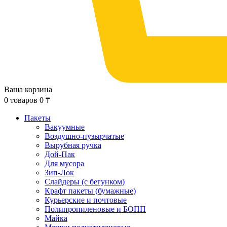
Ваша корзина
0
товаров
0
₸
Пакеты
Вакуумные
Воздушно-пузырчатые
Вырубная ручка
Дой-Пак
Для мусора
Зип-Лок
Слайдеры (с бегунком)
Крафт пакеты (бумажные)
Курьерские и почтовые
Полипропиленовые и БОПП
Майка