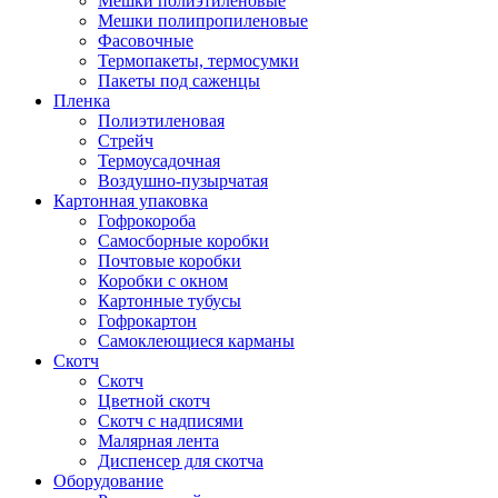
Мешки полиэтиленовые
Мешки полипропиленовые
Фасовочные
Термопакеты, термосумки
Пакеты под саженцы
Пленка
Полиэтиленовая
Стрейч
Термоусадочная
Воздушно-пузырчатая
Картонная упаковка
Гофрокороба
Самосборные коробки
Почтовые коробки
Коробки с окном
Картонные тубусы
Гофрокартон
Самоклеющиеся карманы
Скотч
Скотч
Цветной скотч
Скотч с надписями
Малярная лента
Диспенсер для скотча
Оборудование