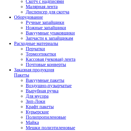
Скотч с надписями
Малярная лента
Диспенсер для скотча
Оборудование
Ручные запайщики
Ножные запайщики
Вакуумные упаковщики
Запчасти к запайщикам
Расходные материалы
Перчатки
Термоэтикетки
Кассовая (чековая) лента
Почтовые конверты
Заказная продукция
Пакеты
Вакуумные пакеты
Воздушно-пузырчатые
Вырубная ручка
Для мусора
Зип-Локи
Крафт пакеты
Курьерские
Полипропиленовые
Майка
Мешки полиэтиленовые