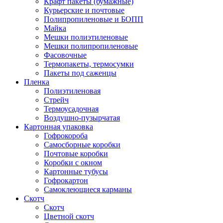
Крафт пакеты (бумажные)
Курьерские и почтовые
Полипропиленовые и БОПП
Майка
Мешки полиэтиленовые
Мешки полипропиленовые
Фасовочные
Термопакеты, термосумки
Пакеты под саженцы
Пленка
Полиэтиленовая
Стрейч
Термоусадочная
Воздушно-пузырчатая
Картонная упаковка
Гофрокороба
Самосборные коробки
Почтовые коробки
Коробки с окном
Картонные тубусы
Гофрокартон
Самоклеющиеся карманы
Скотч
Скотч
Цветной скотч