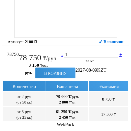
Артикул:
210013
В наличии
78750
-
+
78 750
₸/рул.
25 кг.
3 150
₸/кг.
2027-08-09
KZT
рул.
В КОРЗИНУ
Количество
Ваша цена
Экономия
от 2 рул.
70 000
₸/рул.
8 750 ₸
(от 50 кг.)
2 800
₸/кг.
от 3 рул.
61 250
₸/рул.
17 500 ₸
(от 25 кг.)
2 450
₸/кг.
WebPack