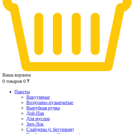
Ваша корзина
0
товаров
0
₸
Пакеты
Вакуумные
Воздушно-пузырчатые
Вырубная ручка
Дой-Пак
Для мусора
Зип-Лок
Слайдеры (с бегунком)