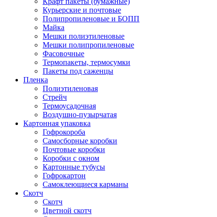
Крафт пакеты (бумажные)
Курьерские и почтовые
Полипропиленовые и БОПП
Майка
Мешки полиэтиленовые
Мешки полипропиленовые
Фасовочные
Термопакеты, термосумки
Пакеты под саженцы
Пленка
Полиэтиленовая
Стрейч
Термоусадочная
Воздушно-пузырчатая
Картонная упаковка
Гофрокороба
Самосборные коробки
Почтовые коробки
Коробки с окном
Картонные тубусы
Гофрокартон
Самоклеющиеся карманы
Скотч
Скотч
Цветной скотч