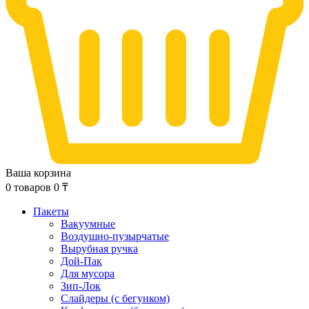
Ваша корзина
0
товаров
0
₸
Пакеты
Вакуумные
Воздушно-пузырчатые
Вырубная ручка
Дой-Пак
Для мусора
Зип-Лок
Слайдеры (с бегунком)