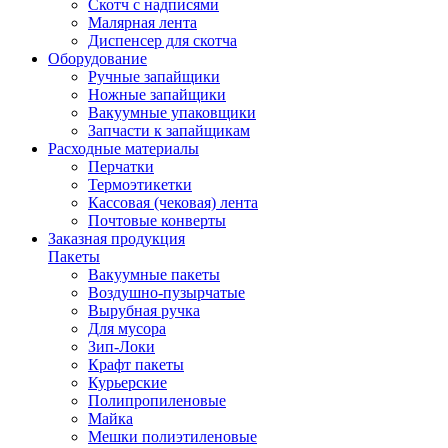
Скотч с надписями
Малярная лента
Диспенсер для скотча
Оборудование
Ручные запайщики
Ножные запайщики
Вакуумные упаковщики
Запчасти к запайщикам
Расходные материалы
Перчатки
Термоэтикетки
Кассовая (чековая) лента
Почтовые конверты
Заказная продукция
Пакеты
Вакуумные пакеты
Воздушно-пузырчатые
Вырубная ручка
Для мусора
Зип-Локи
Крафт пакеты
Курьерские
Полипропиленовые
Майка
Мешки полиэтиленовые