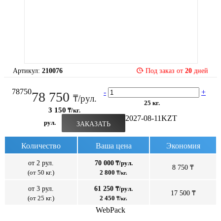
Артикул:
210076
Под заказ от
20
дней
78750
-
+
78 750
₸/рул.
25 кг.
3 150
₸/кг.
2027-08-11
KZT
рул.
ЗАКАЗАТЬ
Количество
Ваша цена
Экономия
от 2 рул.
70 000
₸/рул.
8 750 ₸
(от 50 кг.)
2 800
₸/кг.
от 3 рул.
61 250
₸/рул.
17 500 ₸
(от 25 кг.)
2 450
₸/кг.
WebPack