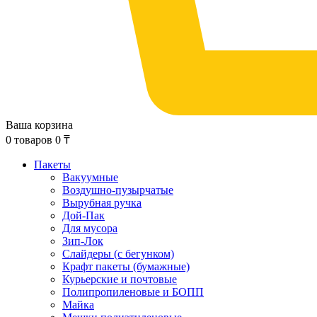
Ваша корзина
0
товаров
0
₸
Пакеты
Вакуумные
Воздушно-пузырчатые
Вырубная ручка
Дой-Пак
Для мусора
Зип-Лок
Слайдеры (с бегунком)
Крафт пакеты (бумажные)
Курьерские и почтовые
Полипропиленовые и БОПП
Майка