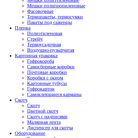
Мешки полиэтиленовые
Мешки полипропиленовые
Фасовочные
Термопакеты, термосумки
Пакеты под саженцы
Пленка
Полиэтиленовая
Стрейч
Термоусадочная
Воздушно-пузырчатая
Картонная упаковка
Гофрокороба
Самосборные коробки
Почтовые коробки
Коробки с окном
Картонные тубусы
Гофрокартон
Самоклеющиеся карманы
Скотч
Скотч
Цветной скотч
Скотч с надписями
Малярная лента
Диспенсер для скотча
Оборудование