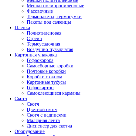
Мешки полиэтиленовые
Мешки полипропиленовые
Фасовочные
Термопакеты, термосумки
Пакеты под саженцы
Пленка
Полиэтиленовая
Стрейч
Термоусадочная
Воздушно-пузырчатая
Картонная упаковка
Гофрокороба
Самосборные коробки
Почтовые коробки
Коробки с окном
Картонные тубусы
Гофрокартон
Самоклеющиеся карманы
Скотч
Скотч
Цветной скотч
Скотч с надписями
Малярная лента
Диспенсер для скотча
Оборудование