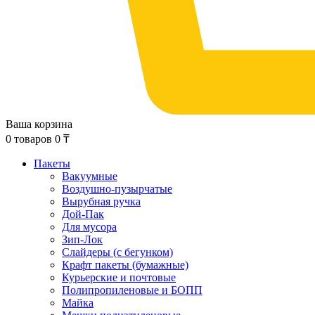
Ваша корзина
0
товаров
0
₸
Пакеты
Вакуумные
Воздушно-пузырчатые
Вырубная ручка
Дой-Пак
Для мусора
Зип-Лок
Слайдеры (с бегунком)
Крафт пакеты (бумажные)
Курьерские и почтовые
Полипропиленовые и БОПП
Майка