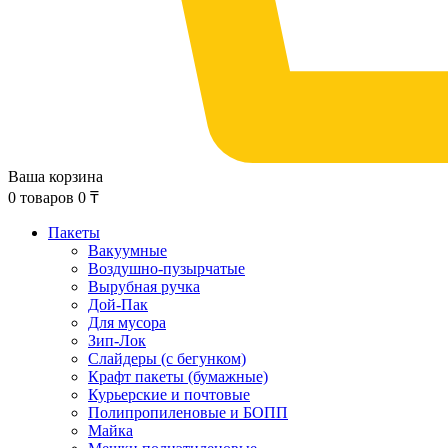
Ваша корзина
0
товаров
0
₸
Пакеты
Вакуумные
Воздушно-пузырчатые
Вырубная ручка
Дой-Пак
Для мусора
Зип-Лок
Слайдеры (с бегунком)
Крафт пакеты (бумажные)
Курьерские и почтовые
Полипропиленовые и БОПП
Майка