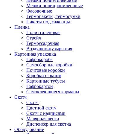
Мешки полиэтиленовые
Мешки полипропиленовые
Фасовочные
Термопакеты, термосумки
Пакеты под саженцы
Пленка
Полиэтиленовая
Стрейч
Термоусадочная
Воздушно-пузырчатая
Картонная упаковка
Гофрокороба
Самосборные коробки
Почтовые коробки
Коробки с окном
Картонные тубусы
Гофрокартон
Самоклеющиеся карманы
Скотч
Скотч
Цветной скотч
Скотч с надписями
Малярная лента
Диспенсер для скотча
Оборудование