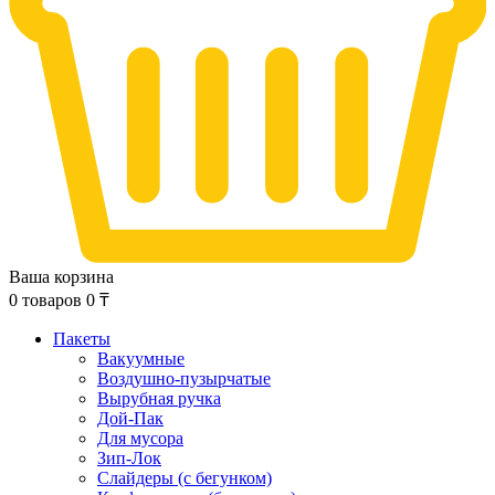
Ваша корзина
0
товаров
0
₸
Пакеты
Вакуумные
Воздушно-пузырчатые
Вырубная ручка
Дой-Пак
Для мусора
Зип-Лок
Слайдеры (с бегунком)