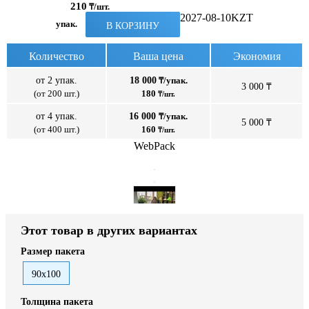
210
₸/шт.
2027-08-10
KZT
упак.
В КОРЗИНУ
Количество
Ваша цена
Экономия
от 2 упак.
18 000
₸/упак.
3 000 ₸
(от 200 шт.)
180
₸/шт.
от 4 упак.
16 000
₸/упак.
5 000 ₸
(от 400 шт.)
160
₸/шт.
WebPack
Этот товар в других вариантах
Размер пакета
90x100
Толщина пакета