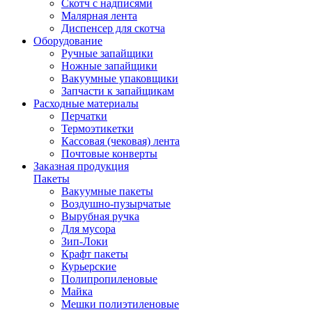
Скотч с надписями
Малярная лента
Диспенсер для скотча
Оборудование
Ручные запайщики
Ножные запайщики
Вакуумные упаковщики
Запчасти к запайщикам
Расходные материалы
Перчатки
Термоэтикетки
Кассовая (чековая) лента
Почтовые конверты
Заказная продукция
Пакеты
Вакуумные пакеты
Воздушно-пузырчатые
Вырубная ручка
Для мусора
Зип-Локи
Крафт пакеты
Курьерские
Полипропиленовые
Майка
Мешки полиэтиленовые