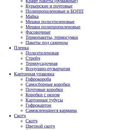
Крафт пакеты (бумажные)
Курьерские и почтовые
Полипропиленовые и БОПП
Майка
Мешки полиэтиленовые
Мешки полипропиленовые
Фасовочные
Термопакеты, термосумки
Пакеты под саженцы
Пленка
Полиэтиленовая
Стрейч
Термоусадочная
Воздушно-пузырчатая
Картонная упаковка
Гофрокороба
Самосборные коробки
Почтовые коробки
Коробки с окном
Картонные тубусы
Гофрокартон
Самоклеющиеся карманы
Скотч
Скотч
Цветной скотч