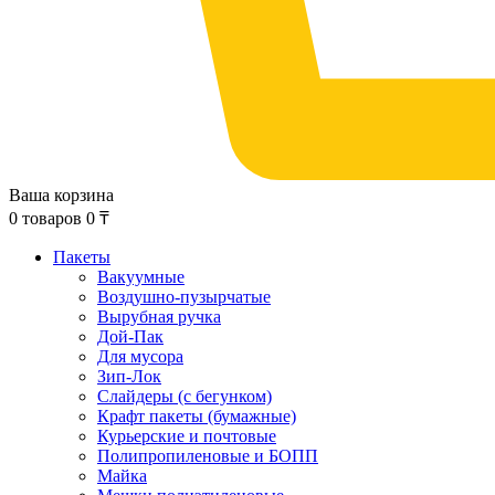
Ваша корзина
0
товаров
0
₸
Пакеты
Вакуумные
Воздушно-пузырчатые
Вырубная ручка
Дой-Пак
Для мусора
Зип-Лок
Слайдеры (с бегунком)
Крафт пакеты (бумажные)
Курьерские и почтовые
Полипропиленовые и БОПП
Майка