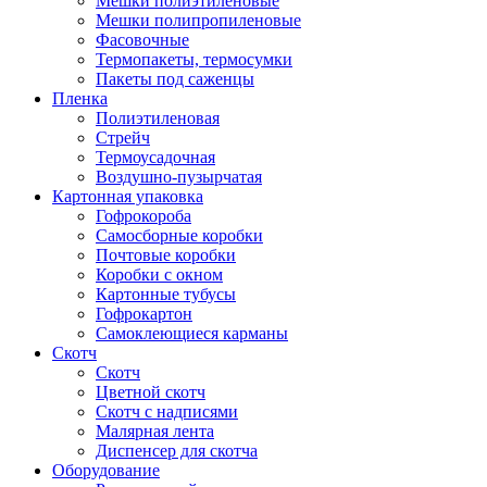
Мешки полиэтиленовые
Мешки полипропиленовые
Фасовочные
Термопакеты, термосумки
Пакеты под саженцы
Пленка
Полиэтиленовая
Стрейч
Термоусадочная
Воздушно-пузырчатая
Картонная упаковка
Гофрокороба
Самосборные коробки
Почтовые коробки
Коробки с окном
Картонные тубусы
Гофрокартон
Самоклеющиеся карманы
Скотч
Скотч
Цветной скотч
Скотч с надписями
Малярная лента
Диспенсер для скотча
Оборудование