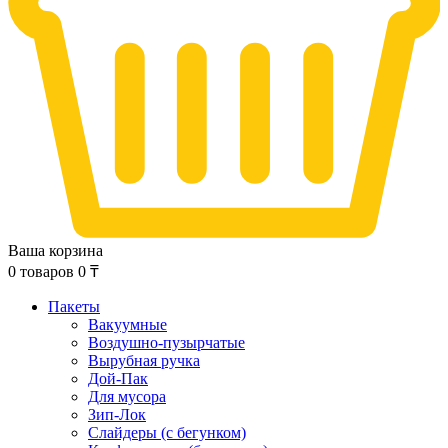
Ваша корзина
0
товаров
0
₸
Пакеты
Вакуумные
Воздушно-пузырчатые
Вырубная ручка
Дой-Пак
Для мусора
Зип-Лок
Слайдеры (с бегунком)