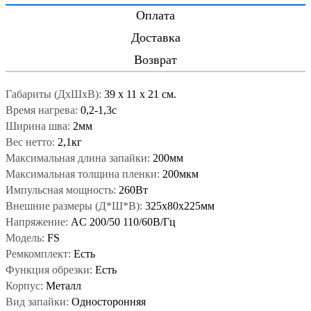
Оплата
Доставка
Возврат
Габариты (ДxШxВ):
39
x
11
x
21 см.
Время нагрева:
0,2-1,3с
Ширина шва:
2мм
Вес нетто:
2,1кг
Максимальная длина запайки:
200мм
Максимальная толщина пленки:
200мкм
Импульсная мощность:
260Вт
Внешние размеры (Д*Ш*В):
325x80x225мм
Напряжение:
AC 200/50 110/60В/Гц
Модель:
FS
Ремкомплект:
Есть
Функция обрезки:
Есть
Корпус:
Металл
Вид запайки:
Односторонняя