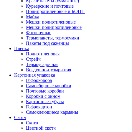
Крафт пакеты (бумажные)
Курьерские и почтовые
Полипропиленовые и БОПП
Майка
Мешки полиэтиленовые
Мешки полипропиленовые
Фасовочные
Термопакеты, термосумки
Пакеты под саженцы
Пленка
Полиэтиленовая
Стрейч
Термоусадочная
Воздушно-пузырчатая
Картонная упаковка
Гофрокороба
Самосборные коробки
Почтовые коробки
Коробки с окном
Картонные тубусы
Гофрокартон
Самоклеющиеся карманы
Скотч
Скотч
Цветной скотч