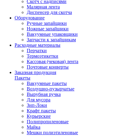
Скотч с надписями
Малярная лента
Диспенсер для скотча
Оборудование
Ручные запайщики
Ножные запайщики
Вакуумные упаковщики
Запчасти к запайщикам
Расходные материалы
Перчатки
Термоэтикетки
Кассовая (чековая) лента
Почтовые конверты
Заказная продукция
Пакеты
Вакуумные пакеты
Воздушно-пузырчатые
Вырубная ручка
Для мусора
Зип-Локи
Крафт пакеты
Курьерские
Полипропиленовые
Майка
Мешки полиэтиленовые