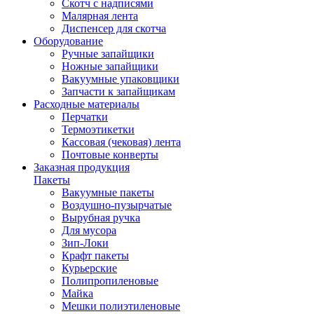
Скотч с надписями
Малярная лента
Диспенсер для скотча
Оборудование
Ручные запайщики
Ножные запайщики
Вакуумные упаковщики
Запчасти к запайщикам
Расходные материалы
Перчатки
Термоэтикетки
Кассовая (чековая) лента
Почтовые конверты
Заказная продукция
Пакеты
Вакуумные пакеты
Воздушно-пузырчатые
Вырубная ручка
Для мусора
Зип-Локи
Крафт пакеты
Курьерские
Полипропиленовые
Майка
Мешки полиэтиленовые