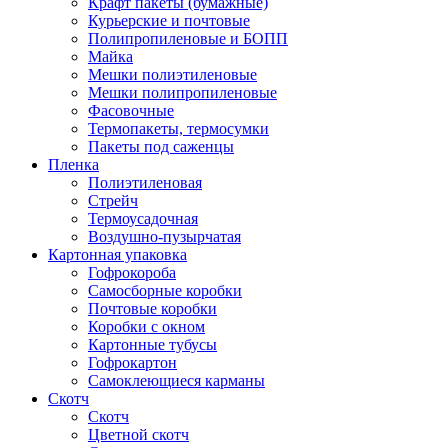
Крафт пакеты (бумажные)
Курьерские и почтовые
Полипропиленовые и БОПП
Майка
Мешки полиэтиленовые
Мешки полипропиленовые
Фасовочные
Термопакеты, термосумки
Пакеты под саженцы
Пленка
Полиэтиленовая
Стрейч
Термоусадочная
Воздушно-пузырчатая
Картонная упаковка
Гофрокороба
Самосборные коробки
Почтовые коробки
Коробки с окном
Картонные тубусы
Гофрокартон
Самоклеющиеся карманы
Скотч
Скотч
Цветной скотч