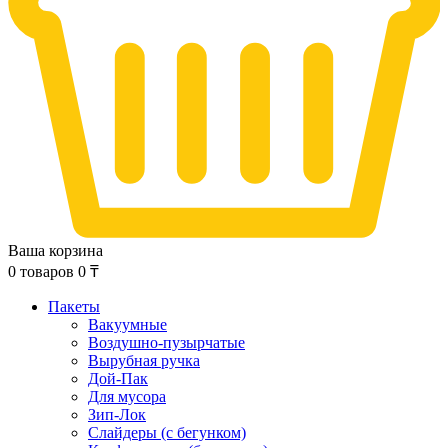
Ваша корзина
0
товаров
0
₸
Пакеты
Вакуумные
Воздушно-пузырчатые
Вырубная ручка
Дой-Пак
Для мусора
Зип-Лок
Слайдеры (с бегунком)