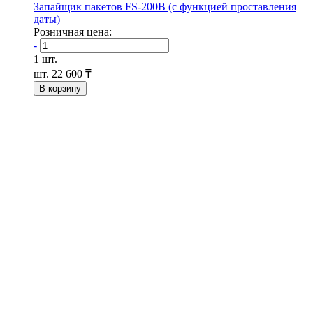
Запайщик пакетов FS-200B (с функцией проставления
даты)
Розничная цена:
-
+
1 шт.
шт.
22 600 ₸
В корзину