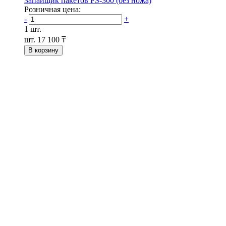
Запайщик пакетов FS-300 (без ножа)
Розничная цена:
-
+
1 шт.
шт.
17 100 ₸
В корзину