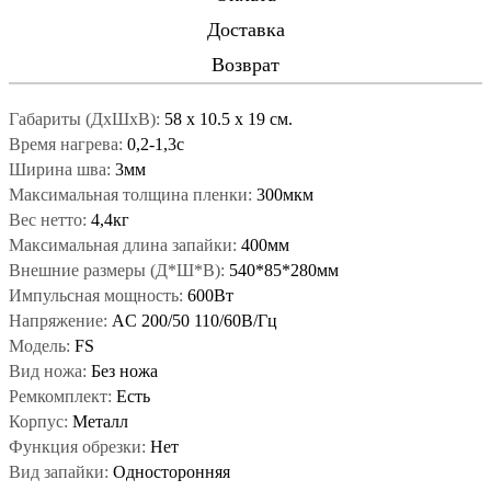
Доставка
Возврат
Габариты (ДxШxВ):
58
x
10.5
x
19 см.
Время нагрева:
0,2-1,3с
Ширина шва:
3мм
Максимальная толщина пленки:
300мкм
Вес нетто:
4,4кг
Максимальная длина запайки:
400мм
Внешние размеры (Д*Ш*В):
540*85*280мм
Импульсная мощность:
600Вт
Напряжение:
AC 200/50 110/60В/Гц
Модель:
FS
Вид ножа:
Без ножа
Ремкомплект:
Есть
Корпус:
Металл
Функция обрезки:
Нет
Вид запайки:
Односторонняя