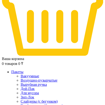
Ваша корзина
0
товаров
0
₸
Пакеты
Вакуумные
Воздушно-пузырчатые
Вырубная ручка
Дой-Пак
Для мусора
Зип-Лок
Слайдеры (с бегунком)