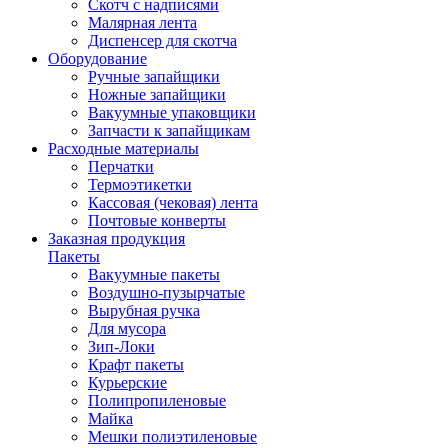
Скотч с надписями
Малярная лента
Диспенсер для скотча
Оборудование
Ручные запайщики
Ножные запайщики
Вакуумные упаковщики
Запчасти к запайщикам
Расходные материалы
Перчатки
Термоэтикетки
Кассовая (чековая) лента
Почтовые конверты
Заказная продукция
Пакеты
Вакуумные пакеты
Воздушно-пузырчатые
Вырубная ручка
Для мусора
Зип-Локи
Крафт пакеты
Курьерские
Полипропиленовые
Майка
Мешки полиэтиленовые