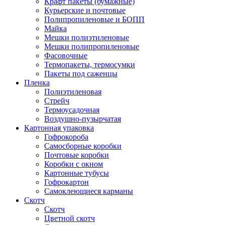
Крафт пакеты (бумажные)
Курьерские и почтовые
Полипропиленовые и БОПП
Майка
Мешки полиэтиленовые
Мешки полипропиленовые
Фасовочные
Термопакеты, термосумки
Пакеты под саженцы
Пленка
Полиэтиленовая
Стрейч
Термоусадочная
Воздушно-пузырчатая
Картонная упаковка
Гофрокороба
Самосборные коробки
Почтовые коробки
Коробки с окном
Картонные тубусы
Гофрокартон
Самоклеющиеся карманы
Скотч
Скотч
Цветной скотч