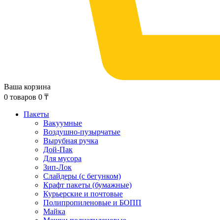
Ваша корзина
0
товаров
0
₸
Пакеты
Вакуумные
Воздушно-пузырчатые
Вырубная ручка
Дой-Пак
Для мусора
Зип-Лок
Слайдеры (с бегунком)
Крафт пакеты (бумажные)
Курьерские и почтовые
Полипропиленовые и БОПП
Майка