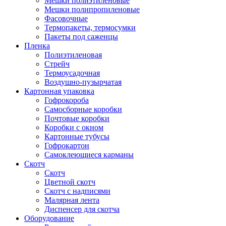
Мешки полиэтиленовые
Мешки полипропиленовые
Фасовочные
Термопакеты, термосумки
Пакеты под саженцы
Пленка
Полиэтиленовая
Стрейч
Термоусадочная
Воздушно-пузырчатая
Картонная упаковка
Гофрокороба
Самосборные коробки
Почтовые коробки
Коробки с окном
Картонные тубусы
Гофрокартон
Самоклеющиеся карманы
Скотч
Скотч
Цветной скотч
Скотч с надписями
Малярная лента
Диспенсер для скотча
Оборудование