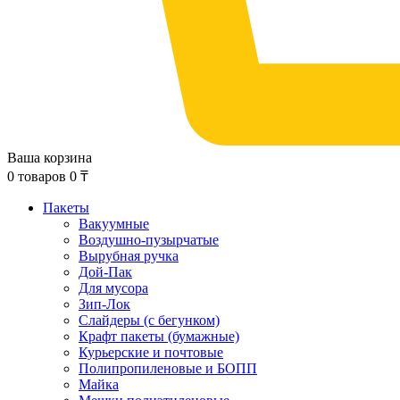
Ваша корзина
0
товаров
0
₸
Пакеты
Вакуумные
Воздушно-пузырчатые
Вырубная ручка
Дой-Пак
Для мусора
Зип-Лок
Слайдеры (с бегунком)
Крафт пакеты (бумажные)
Курьерские и почтовые
Полипропиленовые и БОПП
Майка