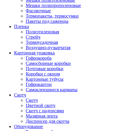
Мешки полиэтиленовые
Мешки полипропиленовые
Фасовочные
Термопакеты, термосумки
Пакеты под саженцы
Пленка
Полиэтиленовая
Стрейч
Термоусадочная
Воздушно-пузырчатая
Картонная упаковка
Гофрокороба
Самосборные коробки
Почтовые коробки
Коробки с окном
Картонные тубусы
Гофрокартон
Самоклеющиеся карманы
Скотч
Скотч
Цветной скотч
Скотч с надписями
Малярная лента
Диспенсер для скотча
Оборудование