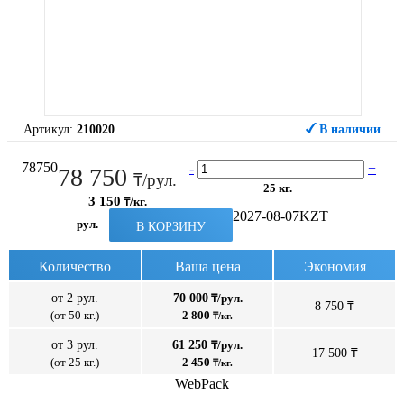
Артикул:
210020
В наличии
78750
-
+
78 750
₸/рул.
25 кг.
3 150
₸/кг.
2027-08-07
KZT
рул.
В КОРЗИНУ
Количество
Ваша цена
Экономия
от 2 рул.
70 000
₸/рул.
8 750 ₸
(от 50 кг.)
2 800
₸/кг.
от 3 рул.
61 250
₸/рул.
17 500 ₸
(от 25 кг.)
2 450
₸/кг.
WebPack