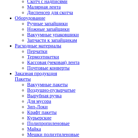
Скотч с надписями
Малярная лента
Диспенсер для скотча
Оборудование
Ручные запайщики
Ножные запайщики
Вакуумные упаковщики
Запчасти к запайщикам
Расходные материалы
Перчатки
Термоэтикетки
Кассовая (чековая) лента
Почтовые конверты
Заказная продукция
Пакеты
Вакуумные пакеты
Воздушно-пузырчатые
Вырубная ручка
Для мусора
Зип-Локи
Крафт пакеты
Курьерские
Полипропиленовые
Майка
Мешки полиэтиленовые