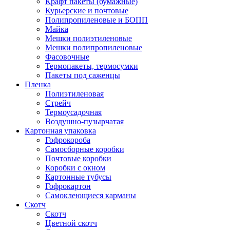
Крафт пакеты (бумажные)
Курьерские и почтовые
Полипропиленовые и БОПП
Майка
Мешки полиэтиленовые
Мешки полипропиленовые
Фасовочные
Термопакеты, термосумки
Пакеты под саженцы
Пленка
Полиэтиленовая
Стрейч
Термоусадочная
Воздушно-пузырчатая
Картонная упаковка
Гофрокороба
Самосборные коробки
Почтовые коробки
Коробки с окном
Картонные тубусы
Гофрокартон
Самоклеющиеся карманы
Скотч
Скотч
Цветной скотч