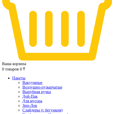
Ваша корзина
0
товаров
0
₸
Пакеты
Вакуумные
Воздушно-пузырчатые
Вырубная ручка
Дой-Пак
Для мусора
Зип-Лок
Слайдеры (с бегунком)