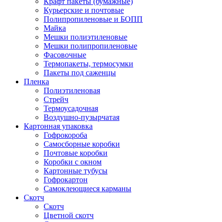
Крафт пакеты (бумажные)
Курьерские и почтовые
Полипропиленовые и БОПП
Майка
Мешки полиэтиленовые
Мешки полипропиленовые
Фасовочные
Термопакеты, термосумки
Пакеты под саженцы
Пленка
Полиэтиленовая
Стрейч
Термоусадочная
Воздушно-пузырчатая
Картонная упаковка
Гофрокороба
Самосборные коробки
Почтовые коробки
Коробки с окном
Картонные тубусы
Гофрокартон
Самоклеющиеся карманы
Скотч
Скотч
Цветной скотч