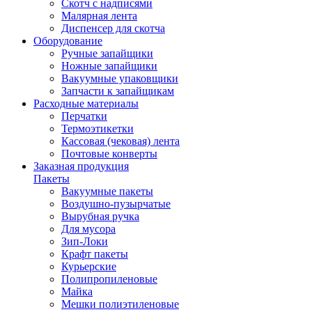
Скотч с надписями
Малярная лента
Диспенсер для скотча
Оборудование
Ручные запайщики
Ножные запайщики
Вакуумные упаковщики
Запчасти к запайщикам
Расходные материалы
Перчатки
Термоэтикетки
Кассовая (чековая) лента
Почтовые конверты
Заказная продукция
Пакеты
Вакуумные пакеты
Воздушно-пузырчатые
Вырубная ручка
Для мусора
Зип-Локи
Крафт пакеты
Курьерские
Полипропиленовые
Майка
Мешки полиэтиленовые