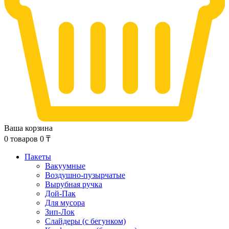
Ваша корзина
0
товаров
0
₸
Пакеты
Вакуумные
Воздушно-пузырчатые
Вырубная ручка
Дой-Пак
Для мусора
Зип-Лок
Слайдеры (с бегунком)