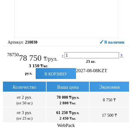
Артикул:
210030
В наличии
78750
-
+
78 750
₸/рул.
25 кг.
3 150
₸/кг.
2027-08-08
KZT
рул.
В КОРЗИНУ
Количество
Ваша цена
Экономия
от 2 рул.
70 000
₸/рул.
8 750 ₸
(от 50 кг.)
2 800
₸/кг.
от 3 рул.
61 250
₸/рул.
17 500 ₸
(от 25 кг.)
2 450
₸/кг.
WebPack