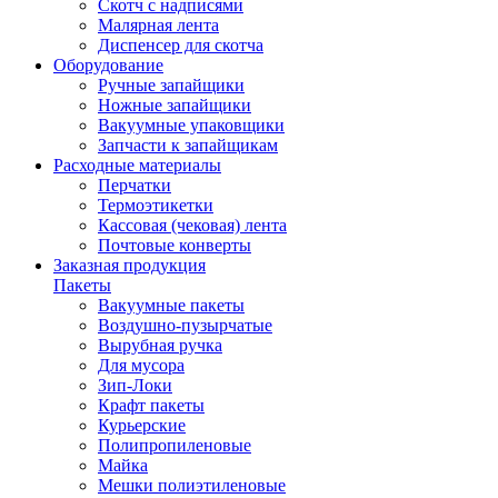
Скотч с надписями
Малярная лента
Диспенсер для скотча
Оборудование
Ручные запайщики
Ножные запайщики
Вакуумные упаковщики
Запчасти к запайщикам
Расходные материалы
Перчатки
Термоэтикетки
Кассовая (чековая) лента
Почтовые конверты
Заказная продукция
Пакеты
Вакуумные пакеты
Воздушно-пузырчатые
Вырубная ручка
Для мусора
Зип-Локи
Крафт пакеты
Курьерские
Полипропиленовые
Майка
Мешки полиэтиленовые