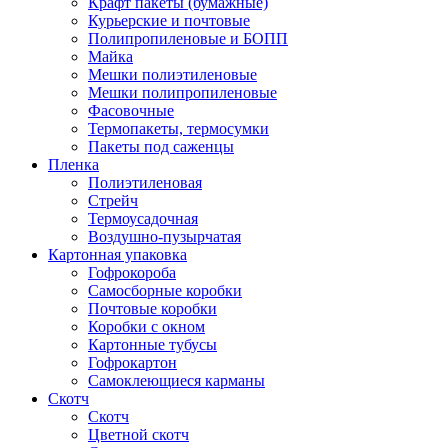
Крафт пакеты (бумажные)
Курьерские и почтовые
Полипропиленовые и БОПП
Майка
Мешки полиэтиленовые
Мешки полипропиленовые
Фасовочные
Термопакеты, термосумки
Пакеты под саженцы
Пленка
Полиэтиленовая
Стрейч
Термоусадочная
Воздушно-пузырчатая
Картонная упаковка
Гофрокороба
Самосборные коробки
Почтовые коробки
Коробки с окном
Картонные тубусы
Гофрокартон
Самоклеющиеся карманы
Скотч
Скотч
Цветной скотч