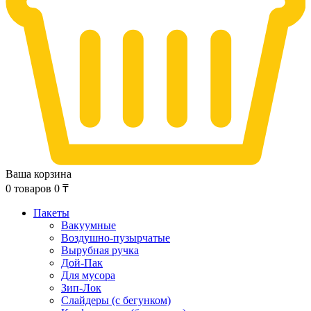
Ваша корзина
0
товаров
0
₸
Пакеты
Вакуумные
Воздушно-пузырчатые
Вырубная ручка
Дой-Пак
Для мусора
Зип-Лок
Слайдеры (с бегунком)