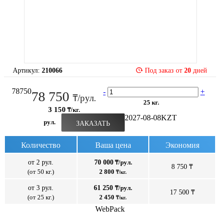
Артикул:
210066
Под заказ от
20
дней
78750
-
+
78 750
₸/рул.
25 кг.
3 150
₸/кг.
2027-08-08
KZT
рул.
ЗАКАЗАТЬ
Количество
Ваша цена
Экономия
от 2 рул.
70 000
₸/рул.
8 750 ₸
(от 50 кг.)
2 800
₸/кг.
от 3 рул.
61 250
₸/рул.
17 500 ₸
(от 25 кг.)
2 450
₸/кг.
WebPack