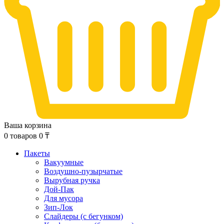
Ваша корзина
0
товаров
0
₸
Пакеты
Вакуумные
Воздушно-пузырчатые
Вырубная ручка
Дой-Пак
Для мусора
Зип-Лок
Слайдеры (с бегунком)