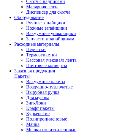
Скотч с надписями
Малярная лента
Диспенсер для скотча
Оборудование
Ручные запайщики
Ножные запайщики
Вакуумные упаковщики
Запчасти к запайщикам
Расходные материалы
Перчатки
Термоэтикетки
Кассовая (чековая) лента
Почтовые конверты
Заказная продукция
Пакеты
Вакуумные пакеты
Воздушно-пузырчатые
Вырубная ручка
Для мусора
Зип-Локи
Крафт пакеты
Курьерские
Полипропиленовые
Майка
Мешки полиэтиленовые