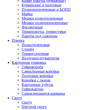
Крафт пакеты (бумажные)
Курьерские и почтовые
Полипропиленовые и БОПП
Майка
Мешки полиэтиленовые
Мешки полипропиленовые
Фасовочные
Термопакеты, термосумки
Пакеты под саженцы
Пленка
Полиэтиленовая
Стрейч
Термоусадочная
Воздушно-пузырчатая
Картонная упаковка
Гофрокороба
Самосборные коробки
Почтовые коробки
Коробки с окном
Картонные тубусы
Гофрокартон
Самоклеющиеся карманы
Скотч
Скотч
Цветной скотч