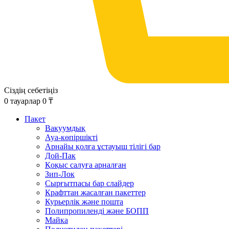
Сіздің себетіңіз
0
тауарлар
0
₸
Пакет
Вакуумдық
Ауа-көпіршікті
Арнайы қолға ұстауыш тілігі бар
Дой-Пак
Қоқыс салуға арналған
Зип-Лок
Сырғытпасы бар слайдер
Крафттан жасалған пакеттер
Курьерлік және пошта
Полипропиленді және БОПП
Майка