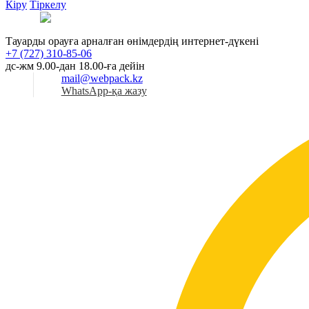
Кіру
Тіркелу
Қаз
Тауарды орауға арналған өнімдердің интернет-дүкені
+7 (727) 310-85-06
дс-жм 9.00-дан 18.00-ға дейін
mail@webpack.kz
WhatsApp-қа жазу