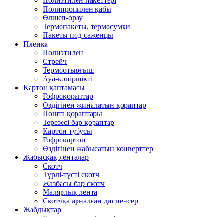
Полиэтилен пакеттері
Полипропилен қабы
Өлшеп-орау
Термопакеты, термосумки
Пакеты под саженцы
Пленка
Полиэтилен
Стрейч
Термоотырғыш
Ауа-көпіршікті
Картон қаптамасы
Гофроқораптар
Өздігінен жиналатын қораптар
Пошта қораптары
Терезесі бар қораптар
Картон тубусы
Гофрокартон
Өздігінен жабысатын конверттер
Жабысқақ ленталар
Скотч
Түрлі-түсті скотч
Жазбасы бар скотч
Малярлық лента
Скотчқа арналған диспенсер
Жабдықтар