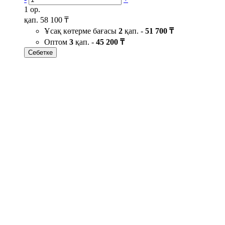
1 ор.
қап.
58 100 ₸
Ұсақ көтерме бағасы
2
қап. -
51 700 ₸
Оптом
3
қап. -
45 200 ₸
Себетке