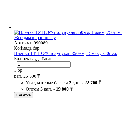
Жылдам қарап шығу
Артикул: 990089
Қоймада бар
Пленка ТУ ПОФ полурукав 350мм, 15мкм, 750п.м.
Бөлшек сауда бағасы:
-
+
1 ор.
қап.
25 500 ₸
Ұсақ көтерме бағасы
2
қап. -
22 700 ₸
Оптом
3
қап. -
19 800 ₸
Себетке