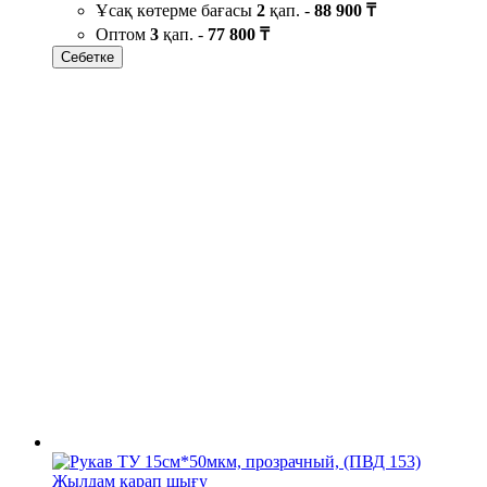
Ұсақ көтерме бағасы
2
қап. -
88 900 ₸
Оптом
3
қап. -
77 800 ₸
Себетке
Жылдам қарап шығу