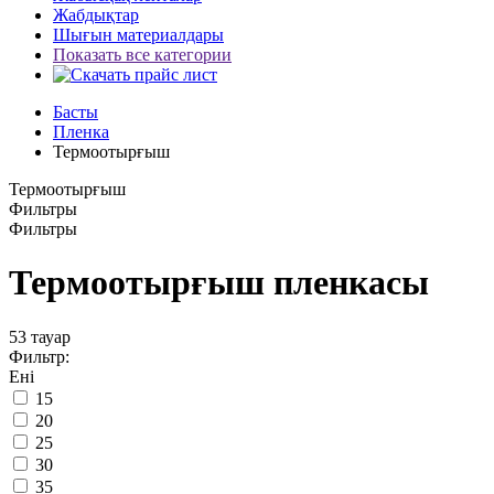
Жабдықтар
Шығын материалдары
Показать все категории
Басты
Пленка
Термоотырғыш
Термоотырғыш
Фильтры
Фильтры
Термоотырғыш пленкасы
53
тауар
Фильтр:
Ені
15
20
25
30
35