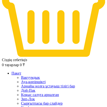
Сіздің себетіңіз
0
тауарлар
0
₸
Пакет
Вакуумдық
Ауа-көпіршікті
Арнайы қолға ұстауыш тілігі бар
Дой-Пак
Қоқыс салуға арналған
Зип-Лок
Сырғытпасы бар слайдер