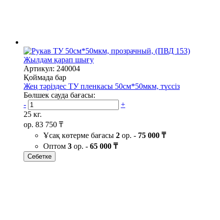
Жылдам қарап шығу
Артикул: 240004
Қоймада бар
Жең тәріздес ТУ пленкасы 50см*50мкм, түссіз
Бөлшек сауда бағасы:
-
+
25 кг.
ор.
83 750 ₸
Ұсақ көтерме бағасы
2
ор. -
75 000 ₸
Оптом
3
ор. -
65 000 ₸
Себетке