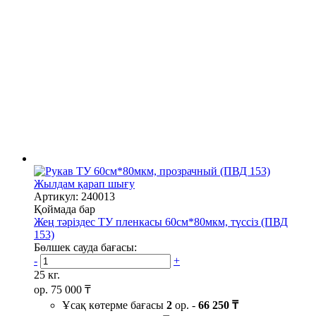
Жылдам қарап шығу
Артикул: 240013
Қоймада бар
Жең тәріздес ТУ пленкасы 60см*80мкм, түссіз (ПВД
153)
Бөлшек сауда бағасы:
-
+
25 кг.
ор.
75 000 ₸
Ұсақ көтерме бағасы
2
ор. -
66 250 ₸