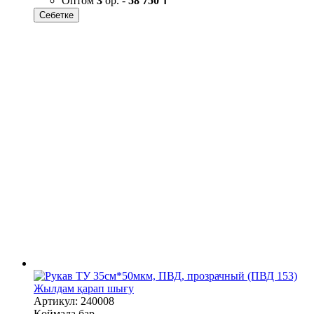
Оптом
3
ор. -
58 750 ₸
Себетке
Жылдам қарап шығу
Артикул: 240008
Қоймада бар