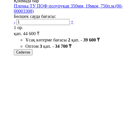
Қоймада бар
Пленка ТУ ПОФ полурукав 350мм, 19мкм, 750п.м.(00-
00003308)
Бөлшек сауда бағасы:
-
+
1 ор.
қап.
44 600 ₸
Ұсақ көтерме бағасы
2
қап. -
39 600 ₸
Оптом
3
қап. -
34 700 ₸
Себетке