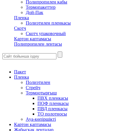
Полипропилен қабы
Термопакеттер
Дой-Пак
Пленка
Полиэтилен пленкасы
Скотч
Скотч упаковочный
Картон қаптамасы
Полипропилен лентасы
Пакет
Пленка
Полиэтилен
Стрейч
Термоотырғыш
ПВХ пленкасы
ПОФ пленкасы
ПВД пленкасы
ТО полотносы
Ауа-көпіршікті
Картон қаптамасы
Жабысқақ ленталар