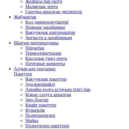
Жазбасы бар скотч
Малярлық лента
Скотчқа арналған диспенсер
Жабдықтар
Қол дәнекерлеуіштері
Ножные запайщики
Вакуумдық қаптауыштар
Запчасти к запайщикам
Шығын материалдары
Перчатки
Термоэтикеткалар
Кассалық (чек) лента
Почтовые конверты
Алдын-ала тапсырыс
Пакеттер
Вакуумдық пакеттер
Ауа-көпіршікті
Арнайы қолға ұстауыш тілігі бар
Қоқыс салуға арналған
Зип-Локтар
Крафт пакеттер
Курьерлік
Полипропилен
Майка
Полиэтилен пакеттері