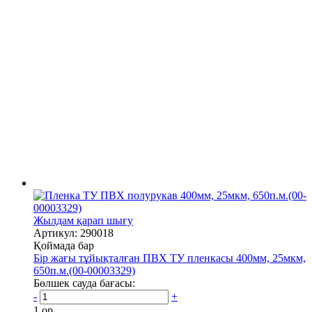
Жылдам қарап шығу
Артикул: 290018
Қоймада бар
Бір жағы тұйықталған ПВХ ТУ пленкасы 400мм, 25мкм,
650п.м.(00-00003329)
Бөлшек сауда бағасы:
-
+
1 ор.