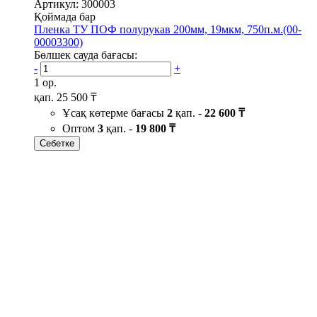
Артикул: 300003
Қоймада бар
Пленка ТУ ПОФ полурукав 200мм, 19мкм, 750п.м.(00-
00003300)
Бөлшек сауда бағасы:
-
+
1 ор.
қап.
25 500 ₸
Ұсақ көтерме бағасы
2
қап. -
22 600 ₸
Оптом
3
қап. -
19 800 ₸
Себетке