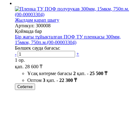
Жылдам қарап шығу
Артикул: 300008
Қоймада бар
Бір жағы тұйықталған ПОФ ТУ пленкасы 300мм,
15мкм, 750п.м.(00-00003304)
Бөлшек сауда бағасы:
-
+
1 ор.
қап.
28 600 ₸
Ұсақ көтерме бағасы
2
қап. -
25 500 ₸
Оптом
3
қап. -
22 300 ₸
Себетке