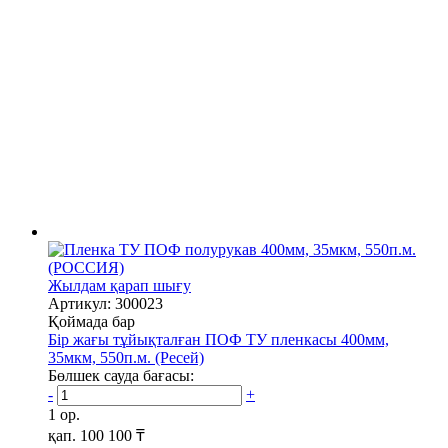
Жылдам қарап шығу
Артикул: 300023
Қоймада бар
Бір жағы тұйықталған ПОФ ТУ пленкасы 400мм,
35мкм, 550п.м. (Ресей)
Бөлшек сауда бағасы:
-
+
1 ор.
қап.
100 100 ₸