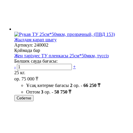
Жылдам қарап шығу
Артикул: 240002
Қоймада бар
Жең тәріздес ТУ пленкасы 25см*50мкм, түссіз
Бөлшек сауда бағасы:
-
+
25 кг.
ор.
75 000 ₸
Ұсақ көтерме бағасы
2
ор. -
66 250 ₸
Оптом
3
ор. -
58 750 ₸
Себетке