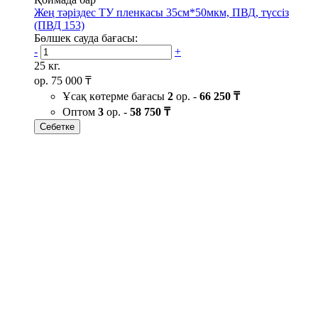
Жең тәріздес ТУ пленкасы 35см*50мкм, ПВД, түссіз
(ПВД 153)
Бөлшек сауда бағасы:
-
+
25 кг.
ор.
75 000 ₸
Ұсақ көтерме бағасы
2
ор. -
66 250 ₸
Оптом
3
ор. -
58 750 ₸
Себетке