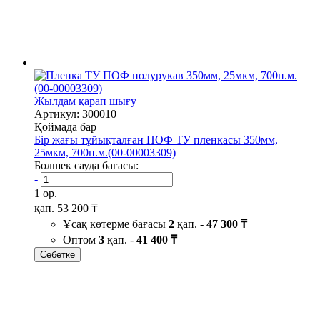
Жылдам қарап шығу
Артикул: 300010
Қоймада бар
Бір жағы тұйықталған ПОФ ТУ пленкасы 350мм,
25мкм, 700п.м.(00-00003309)
Бөлшек сауда бағасы:
-
+
1 ор.
қап.
53 200 ₸
Ұсақ көтерме бағасы
2
қап. -
47 300 ₸
Оптом
3
қап. -
41 400 ₸
Себетке