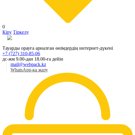
0
Кіру
Тіркелу
Қаз
Тауарды орауға арналған өнімдердің интернет-дүкені
+7 (727) 310-85-06
дс-жм 9.00-дан 18.00-ға дейін
mail@webpack.kz
WhatsApp-қа жазу