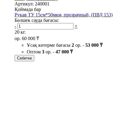
Артикул: 240001
Қоймада бар
Рукав ТУ 15см*50мкм, прозрачный, (ПВД 153)
Бөлшек сауда бағасы:
-
+
20 кг.
ор.
60 000 ₸
Ұсақ көтерме бағасы
2
ор. -
53 000 ₸
Оптом
3
ор. -
47 000 ₸
Себетке