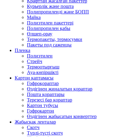
Крафттан жасалған пакеттер
Курьерлік және пошта
Полипропиленді және БОПП
Майка
Полиэтилен пакеттері
Полипропилен қабы
Өлшеп-орау
Термопакеты, термосумки
Пакеты под саженцы
Пленка
Полиэтилен
Стрейч
Термоотырғыш
Ауа-көпіршікті
Картон қаптамасы
Гофроқораптар
Өздігінен жиналатын қораптар
Пошта қораптары
Терезесі бар қораптар
Картон тубусы
Гофрокартон
Өздігінен жабысатын конверттер
Жабысқақ ленталар
Скотч
Түрлі-түсті скотч