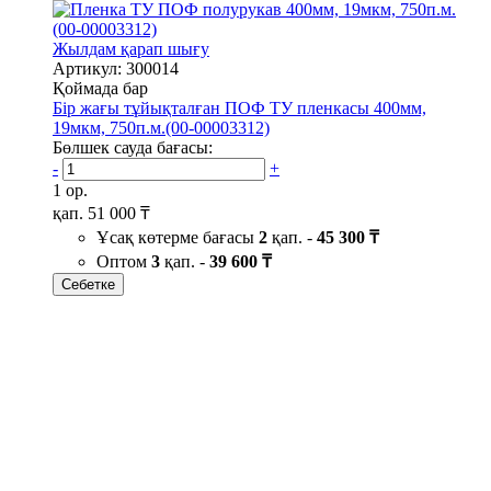
Жылдам қарап шығу
Артикул: 300014
Қоймада бар
Бір жағы тұйықталған ПОФ ТУ пленкасы 400мм,
19мкм, 750п.м.(00-00003312)
Бөлшек сауда бағасы:
-
+
1 ор.
қап.
51 000 ₸
Ұсақ көтерме бағасы
2
қап. -
45 300 ₸
Оптом
3
қап. -
39 600 ₸
Себетке