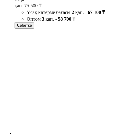
қап.
75 500 ₸
Ұсақ көтерме бағасы
2
қап. -
67 100 ₸
Оптом
3
қап. -
58 700 ₸
Себетке