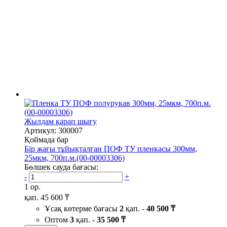
Жылдам қарап шығу
Артикул: 300007
Қоймада бар
Бір жағы тұйықталған ПОФ ТУ пленкасы 300мм,
25мкм, 700п.м.(00-00003306)
Бөлшек сауда бағасы:
-
+
1 ор.
қап.
45 600 ₸
Ұсақ көтерме бағасы
2
қап. -
40 500 ₸
Оптом
3
қап. -
35 500 ₸