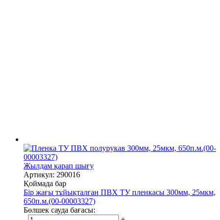
Жылдам қарап шығу
Артикул: 290016
Қоймада бар
Бір жағы тұйықталған ПВХ ТУ пленкасы 300мм, 25мкм,
650п.м.(00-00003327)
Бөлшек сауда бағасы:
-
+