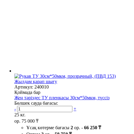
Жылдам қарап шығу
Артикул: 240010
Қоймада бар
Жең тәріздес ТУ пленкасы 30см*50мкм, түссіз
Бөлшек сауда бағасы:
-
+
25 кг.
ор.
75 000 ₸
Ұсақ көтерме бағасы
2
ор. -
66 250 ₸