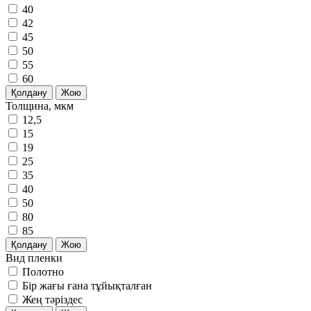
40
42
45
50
55
60
Қолдану
Жою
Толщина, мкм
12,5
15
19
25
35
40
50
80
85
Қолдану
Жою
Вид пленки
Полотно
Бір жағы ғана тұйықталған
Жең тәріздес