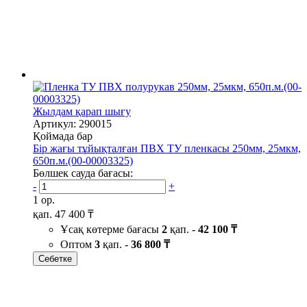
Жылдам қарап шығу
Артикул: 290015
Қоймада бар
Бір жағы тұйықталған ПВХ ТУ пленкасы 250мм, 25мкм,
650п.м.(00-00003325)
Бөлшек сауда бағасы:
-
+
1 ор.
қап.
47 400 ₸
Ұсақ көтерме бағасы
2
қап. -
42 100 ₸
Оптом
3
қап. -
36 800 ₸
Себетке