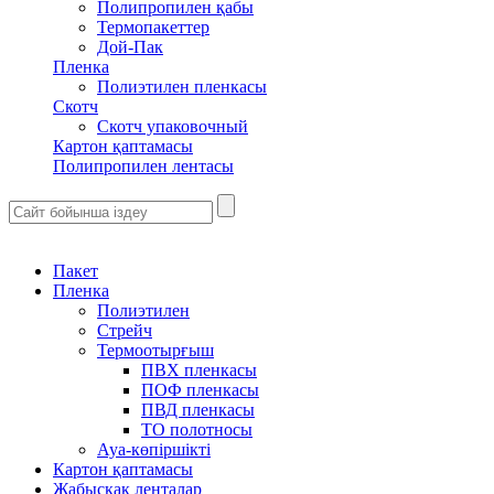
Полипропилен қабы
Термопакеттер
Дой-Пак
Пленка
Полиэтилен пленкасы
Скотч
Скотч упаковочный
Картон қаптамасы
Полипропилен лентасы
Пакет
Пленка
Полиэтилен
Стрейч
Термоотырғыш
ПВХ пленкасы
ПОФ пленкасы
ПВД пленкасы
ТО полотносы
Ауа-көпіршікті
Картон қаптамасы
Жабысқақ ленталар