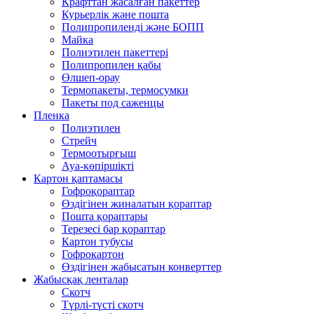
Крафттан жасалған пакеттер
Курьерлік және пошта
Полипропиленді және БОПП
Майка
Полиэтилен пакеттері
Полипропилен қабы
Өлшеп-орау
Термопакеты, термосумки
Пакеты под саженцы
Пленка
Полиэтилен
Стрейч
Термоотырғыш
Ауа-көпіршікті
Картон қаптамасы
Гофроқораптар
Өздігінен жиналатын қораптар
Пошта қораптары
Терезесі бар қораптар
Картон тубусы
Гофрокартон
Өздігінен жабысатын конверттер
Жабысқақ ленталар
Скотч
Түрлі-түсті скотч