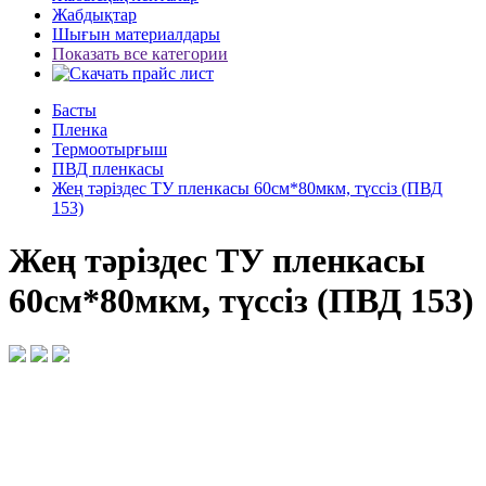
Жабдықтар
Шығын материалдары
Показать все категории
Басты
Пленка
Термоотырғыш
ПВД пленкасы
Жең тәріздес ТУ пленкасы 60см*80мкм, түссіз (ПВД
153)
Жең тәріздес ТУ пленкасы
60см*80мкм, түссіз (ПВД 153)