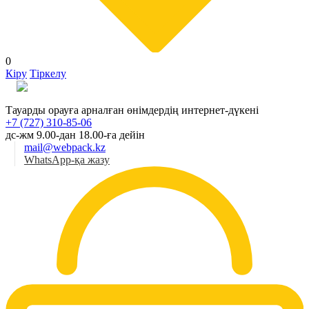
0
Кіру
Тіркелу
Қаз
Тауарды орауға арналған өнімдердің интернет-дүкені
+7 (727) 310-85-06
дс-жм 9.00-дан 18.00-ға дейін
mail@webpack.kz
WhatsApp-қа жазу