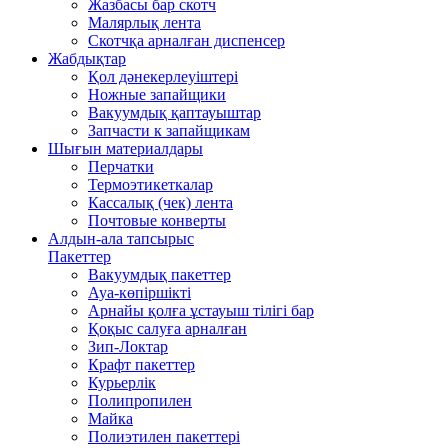
Жазбасы бар скотч
Малярлық лента
Скотчқа арналған диспенсер
Жабдықтар
Қол дәнекерлеуіштері
Ножные запайщики
Вакуумдық қаптауыштар
Запчасти к запайщикам
Шығын материалдары
Перчатки
Термоэтикеткалар
Кассалық (чек) лента
Почтовые конверты
Алдын-ала тапсырыс
Пакеттер
Вакуумдық пакеттер
Ауа-көпіршікті
Арнайы қолға ұстауыш тілігі бар
Қоқыс салуға арналған
Зип-Локтар
Крафт пакеттер
Курьерлік
Полипропилен
Майка
Полиэтилен пакеттері