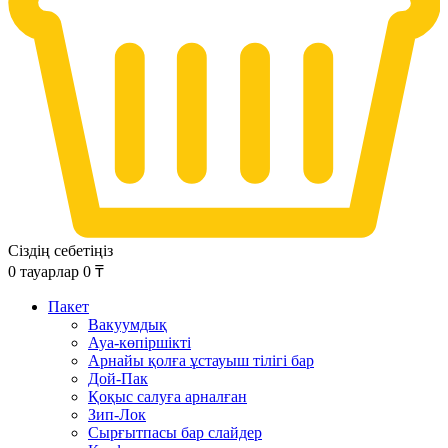
Сіздің себетіңіз
0
тауарлар
0
₸
Пакет
Вакуумдық
Ауа-көпіршікті
Арнайы қолға ұстауыш тілігі бар
Дой-Пак
Қоқыс салуға арналған
Зип-Лок
Сырғытпасы бар слайдер