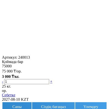
Артикул:
240013
Қоймада бар
75000
75 000
₸/ор.
3 000
₸/кг.
-
+
25 кг.
ор.
Себетке
2027-08-10
KZT
Саны
Сіздің бағаңыз
Үнемдеу