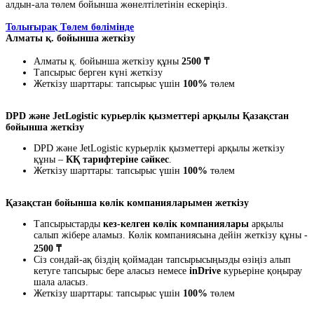
алдын-ала төлем бойынша жөнелтілетінін ескеріңіз.
Толығырақ Төлем бөлімінде
Алматы қ. бойынша жеткізу
Алматы қ. бойынша жеткізу құны
2500 ₸
Тапсырыс берген күні жеткізу
Жеткізу шарттары: тапсырыс үшін
100%
төлем
DPD және JetLogistic курьерлік қызметтері арқылы Қазақстан
бойынша жеткізу
DPD және JetLogistic курьерлік қызметтері арқылы жеткізу
құны –
КҚ тарифтеріне сәйкес
.
Жеткізу шарттары: тапсырыс үшін
100%
төлем
Қазақстан бойынша көлік компанияларымен жеткізу
Тапсырыстарды
кез-келген көлік компаниялары
арқылы
салып жібере аламыз. Көлік компаниясына дейін жеткізу құны -
2500 ₸
Сіз сондай-ақ біздің қоймадан тапсырысыңызды өзіңіз алып
кетуге тапсырыс бере аласыз немесе
inDrive
курьеріне қоңырау
шала аласыз.
Жеткізу шарттары: тапсырыс үшін
100%
төлем