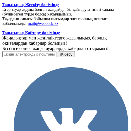
Толығырақ Жеткізу бөлімінде
Егер тауар ақаулы болған жағдайда, біз қайтаруға тиісті сапада
(бүлінбеген түрде болса) қабылдаймыз.
Тауардың сапасы бойынша шағымдар электрондық поштаға
қабылданады:
mail@webpack.kz
Толығырақ Қайтару бөлімінде
Жаңалықтар мен жеңілдіктерге жазылыңыз, барлық
оқиғалардан хабардар болыңыз!
Біз сізге соңғы жаңа тауарларды хабарлап отырамыз!