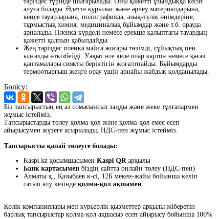
тәріздес түрінде шығарылады. Оны қажетті ұзындыққа кесіп
алуға болады. Әдетте құрылыс және әрлеу материалдарына,
кеңсе тауарларына, полиграфияда, азық-түлік өнімдеріне,
тұрмыстық химия, медициналық бұйымдар және т.б. орауда
арналады. Пленка күрделі немесе ерекше қалыптағы тауардың
қажетті қалпын қабылдайды.
Жең тәріздес пленка майға жоғары төзімді, сұйықтық пен
ылғалды өткізбейді. Уақыт өте келе олар картон немесе қағаз
қаптамалары сияқты беріктігін жоғалтпайды. Бұйымдарды
термоотырғыш жеңге орау үшін арнайы жабдық қолданылады.
Бөлісу:
Біз тапсырыстың ең аз сомасынсыз заңды және жеке тұлғалармен
жұмыс істейміз.
Тапсырыстарды төлеу қолма-қол және қолма-қол емес есеп
айырысумен жүзеге асырылады, НДС-пен жұмыс істейміз.
Тапсырысты қалай төлеуге болады:
Kaspi.kz қосымшасымен
Kaspi QR
арқылы
Банк картасымен
біздің сайтта онлайн төлеу (НДС-пен)
Алматы қ., Қазыбаев к-сі, 12Б мекен-жайы бойынша келіп
сатып алу кезінде
қолма-қол ақшамен
Көлік компаниялары мен курьерлік қызметтер арқылы жіберетін
барлық тапсырыстар қолма-қол ақшасыз есеп айырысу бойынша 100%