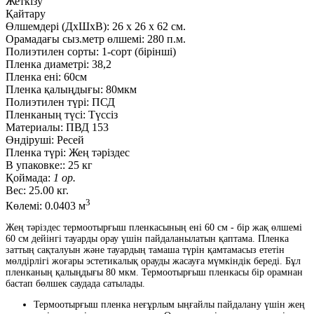
Жеткізу
Қайтару
Өлшемдері (ДxШxВ):
26
x
26
x
62 см.
Орамадағы сыз.метр өлшемі:
280 п.м.
Полиэтилен сорты:
1-сорт (бірінші)
Пленка диаметрі:
38,2
Пленка ені:
60см
Пленка қалыңдығы:
80мкм
Полиэтилен түрі:
ПСД
Пленканың түсі:
Түссіз
Материалы:
ПВД 153
Өндіруші:
Ресей
Пленка түрі:
Жең тәріздес
В упаковке::
25 кг
Қоймада:
1 ор.
Вес:
25.00 кг.
3
Көлемі:
0.0403 м
Жең тәріздес термоотырғыш пленкасының ені 60 см - бір жақ өлшемі
60 см дейінгі тауарды орау үшін пайдаланылатын қаптама. Пленка
заттың сақталуын және тауардың тамаша түрін қамтамасыз ететін
мөлдірлігі жоғары эстетикалық орауды жасауға мүмкіндік береді. Бұл
пленканың қалыңдығы 80 мкм. Термоотырғыш пленкасы бір орамнан
бастап бөлшек саудада сатылады.
Термоотырғыш пленка неғұрлым ыңғайлы пайдалану үшін жең