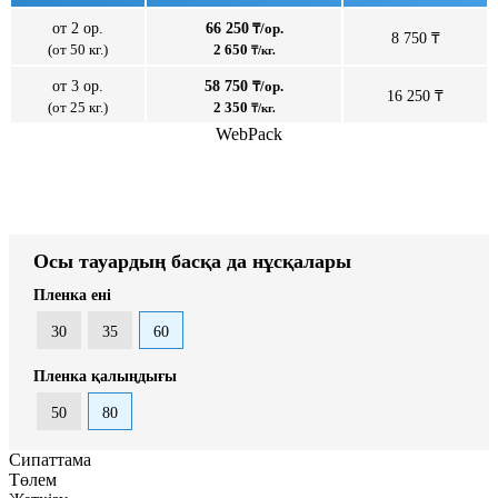
от 2 ор.
66 250
₸/ор.
8 750 ₸
(от 50 кг.)
2 650
₸/кг.
от 3 ор.
58 750
₸/ор.
16 250 ₸
(от 25 кг.)
2 350
₸/кг.
WebPack
Осы тауардың басқа да нұсқалары
Пленка ені
30
35
60
Пленка қалыңдығы
50
80
Сипаттама
Төлем