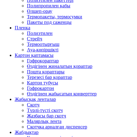
Полиэтилен пакеттері
Полипропилен қабы
Өлшеп-орау
Термопакеты, термосумки
Пакеты под саженцы
Пленка
Полиэтилен
Стрейч
Термоотырғыш
Ауа-көпіршікті
Картон қаптамасы
Гофроқораптар
Өздігінен жиналатын қораптар
Пошта қораптары
Терезесі бар қораптар
Картон тубусы
Гофрокартон
Өздігінен жабысатын конверттер
Жабысқақ ленталар
Скотч
Түрлі-түсті скотч
Жазбасы бар скотч
Малярлық лента
Скотчқа арналған диспенсер
Жабдықтар