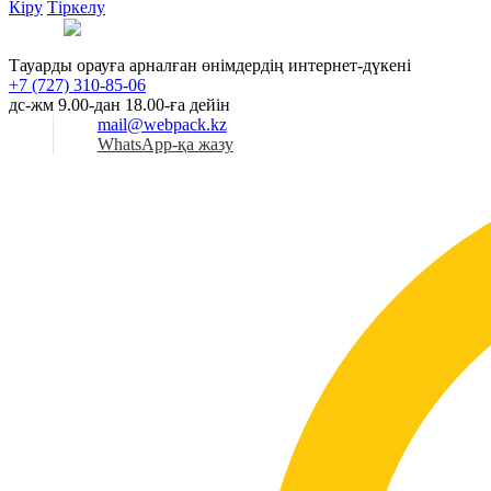
Кіру
Тіркелу
Қаз
Тауарды орауға арналған өнімдердің интернет-дүкені
+7 (727) 310-85-06
дс-жм 9.00-дан 18.00-ға дейін
mail@webpack.kz
WhatsApp-қа жазу