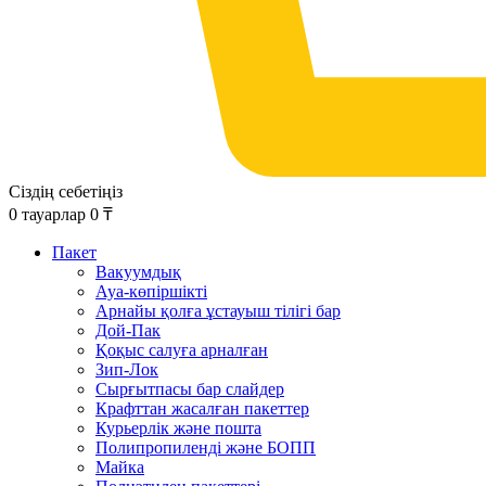
Сіздің себетіңіз
0
тауарлар
0
₸
Пакет
Вакуумдық
Ауа-көпіршікті
Арнайы қолға ұстауыш тілігі бар
Дой-Пак
Қоқыс салуға арналған
Зип-Лок
Сырғытпасы бар слайдер
Крафттан жасалған пакеттер
Курьерлік және пошта
Полипропиленді және БОПП
Майка