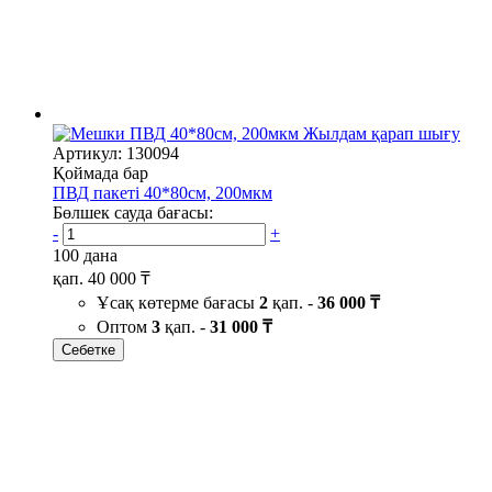
Жылдам қарап шығу
Артикул: 130094
Қоймада бар
ПВД пакеті 40*80см, 200мкм
Бөлшек сауда бағасы:
-
+
100 дана
қап.
40 000 ₸
Ұсақ көтерме бағасы
2
қап. -
36 000 ₸
Оптом
3
қап. -
31 000 ₸
Себетке