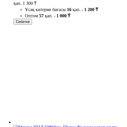
қап.
1 300 ₸
Ұсақ көтерме бағасы
16
қап. -
1 200 ₸
Оптом
57
қап. -
1 000 ₸
Себетке