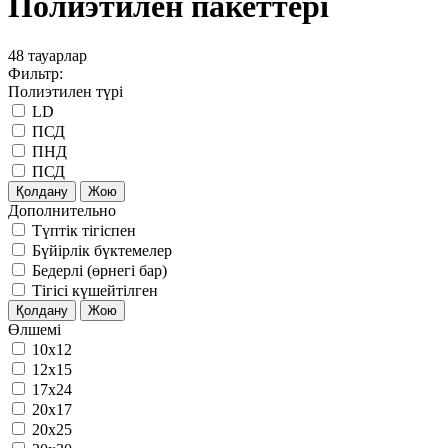
Полиэтилен пакеттері
48
тауарлар
Фильтр:
Полиэтилен түрі
LD
ПСД
ПНД
ПСД
Қолдану
Жою
Дополнительно
Түптік тігіспен
Бүйірлік бүктемелер
Бедерлі (өрнегі бар)
Тігісі күшейтілген
Қолдану
Жою
Өлшемі
10x12
12x15
17x24
20x17
20x25