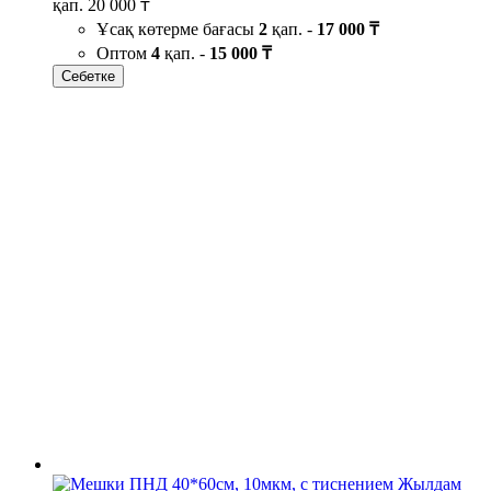
қап.
20 000 ₸
Ұсақ көтерме бағасы
2
қап. -
17 000 ₸
Оптом
4
қап. -
15 000 ₸
Себетке
Жылдам