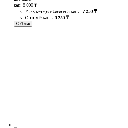
қап.
8 000 ₸
Ұсақ көтерме бағасы
3
қап. -
7 250 ₸
Оптом
9
қап. -
6 250 ₸
Себетке