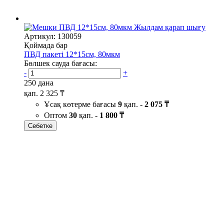
Жылдам қарап шығу
Артикул: 130059
Қоймада бар
ПВД пакеті 12*15см, 80мкм
Бөлшек сауда бағасы:
-
+
250 дана
қап.
2 325 ₸
Ұсақ көтерме бағасы
9
қап. -
2 075 ₸
Оптом
30
қап. -
1 800 ₸
Себетке