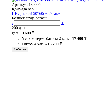
Жылдам қарап шығу
Артикул: 130095
Қоймада бар
ПНД пакеті 50*60см, 50мкм
Бөлшек сауда бағасы:
-
+
200 дана
қап.
19 600 ₸
Ұсақ көтерме бағасы
2
қап. -
17 400 ₸
Оптом
4
қап. -
15 200 ₸
Себетке