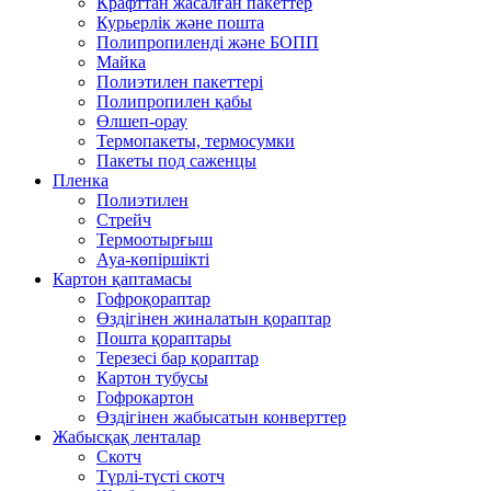
Крафттан жасалған пакеттер
Курьерлік және пошта
Полипропиленді және БОПП
Майка
Полиэтилен пакеттері
Полипропилен қабы
Өлшеп-орау
Термопакеты, термосумки
Пакеты под саженцы
Пленка
Полиэтилен
Стрейч
Термоотырғыш
Ауа-көпіршікті
Картон қаптамасы
Гофроқораптар
Өздігінен жиналатын қораптар
Пошта қораптары
Терезесі бар қораптар
Картон тубусы
Гофрокартон
Өздігінен жабысатын конверттер
Жабысқақ ленталар
Скотч
Түрлі-түсті скотч