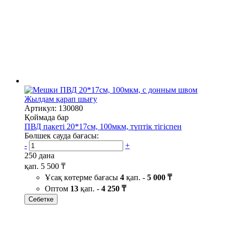
Жылдам қарап шығу
Артикул: 130080
Қоймада бар
ПВД пакеті 20*17см, 100мкм, түптік тігіспен
Бөлшек сауда бағасы:
-
+
250 дана
қап.
5 500 ₸
Ұсақ көтерме бағасы
4
қап. -
5 000 ₸
Оптом
13
қап. -
4 250 ₸
Себетке