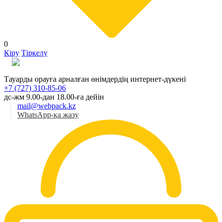
0
Кіру
Тіркелу
Қаз
Тауарды орауға арналған өнімдердің интернет-дүкені
+7 (727) 310-85-06
дс-жм 9.00-дан 18.00-ға дейін
mail@webpack.kz
WhatsApp-қа жазу