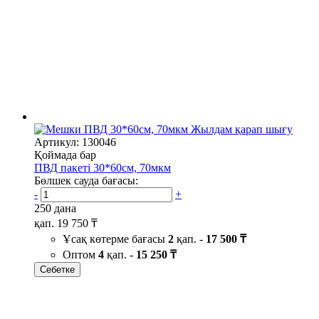
Жылдам қарап шығу
Артикул: 130046
Қоймада бар
ПВД пакеті 30*60см, 70мкм
Бөлшек сауда бағасы:
-
+
250 дана
қап.
19 750 ₸
Ұсақ көтерме бағасы
2
қап. -
17 500 ₸
Оптом
4
қап. -
15 250 ₸
Себетке