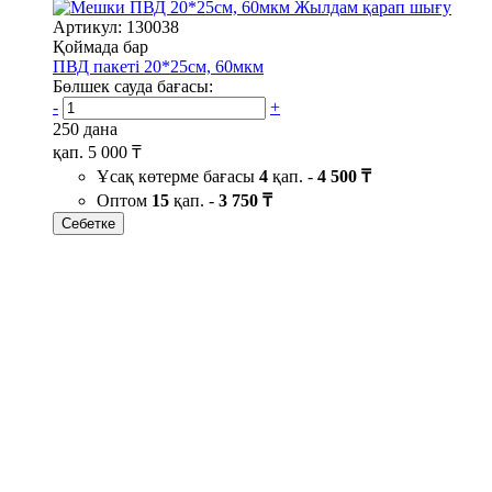
Жылдам қарап шығу
Артикул: 130038
Қоймада бар
ПВД пакеті 20*25см, 60мкм
Бөлшек сауда бағасы:
-
+
250 дана
қап.
5 000 ₸
Ұсақ көтерме бағасы
4
қап. -
4 500 ₸
Оптом
15
қап. -
3 750 ₸
Себетке