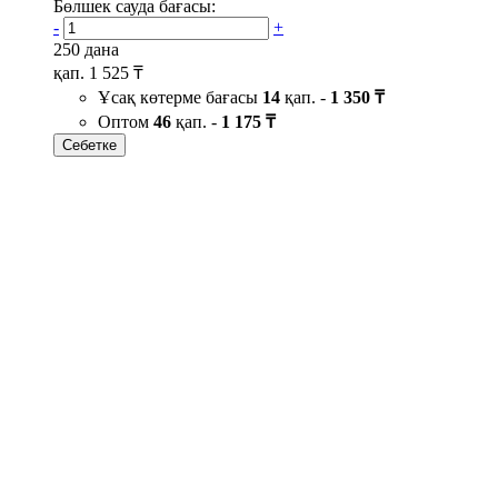
Бөлшек сауда бағасы:
-
+
250 дана
қап.
1 525 ₸
Ұсақ көтерме бағасы
14
қап. -
1 350 ₸
Оптом
46
қап. -
1 175 ₸
Себетке