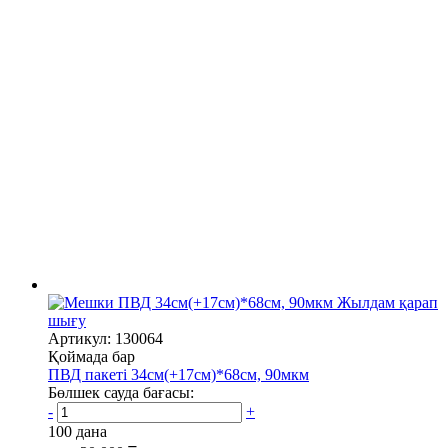
Жылдам қарап
шығу
Артикул: 130064
Қоймада бар
ПВД пакеті 34см(+17см)*68см, 90мкм
Бөлшек сауда бағасы:
-
+
100 дана