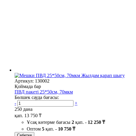
Жылдам қарап шығу
Артикул: 130002
Қоймада бар
ПВД пакеті 25*50см, 70мкм
Бөлшек сауда бағасы:
-
+
250 дана
қап.
13 750 ₸
Ұсақ көтерме бағасы
2
қап. -
12 250 ₸
Оптом
5
қап. -
10 750 ₸
Себетке