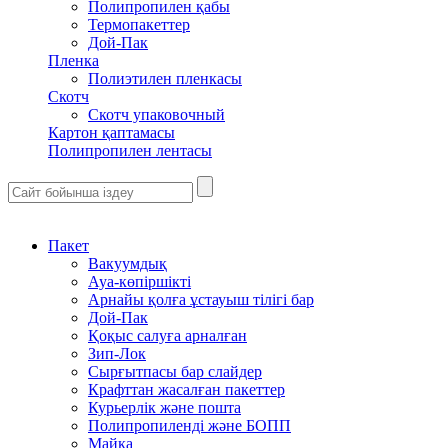
Полипропилен қабы
Термопакеттер
Дой-Пак
Пленка
Полиэтилен пленкасы
Скотч
Скотч упаковочный
Картон қаптамасы
Полипропилен лентасы
Пакет
Вакуумдық
Ауа-көпіршікті
Арнайы қолға ұстауыш тілігі бар
Дой-Пак
Қоқыс салуға арналған
Зип-Лок
Сырғытпасы бар слайдер
Крафттан жасалған пакеттер
Курьерлік және пошта
Полипропиленді және БОПП
Майка