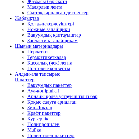
Жазбасы бар скотч
Малярлық лента
Скотчқа арналған диспенсер
Жабдықтар
Қол дәнекерлеуіштері
Ножные запайщики
Вакуумдық қаптауыштар
Запчасти к запайщикам
Шығын материалдары
Перчатки
Термоэтикеткалар
Кассалық (чек) лента
Почтовые конверты
Алдын-ала тапсырыс
Пакеттер
Вакуумдық пакеттер
Ауа-көпіршікті
Арнайы қолға ұстауыш тілігі бар
Қоқыс салуға арналған
Зип-Локтар
Крафт пакеттер
Курьерлік
Полипропилен
Майка
Полиэтилен пакеттері