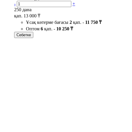
-
+
250 дана
қап.
13 000 ₸
Ұсақ көтерме бағасы
2
қап. -
11 750 ₸
Оптом
6
қап. -
10 250 ₸
Себетке