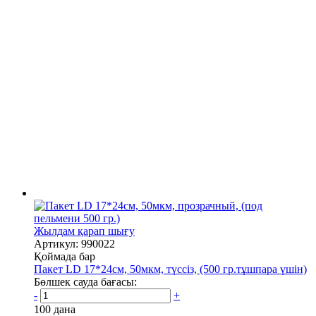
Жылдам қарап шығу
Артикул: 990022
Қоймада бар
Пакет LD 17*24см, 50мкм, түссіз, (500 гр.тұшпара үшін)
Бөлшек сауда бағасы:
-
+
100 дана