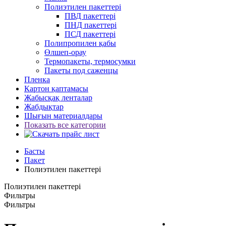
Полиэтилен пакеттері
ПВД пакеттері
ПНД пакеттері
ПСД пакеттері
Полипропилен қабы
Өлшеп-орау
Термопакеты, термосумки
Пакеты под саженцы
Пленка
Картон қаптамасы
Жабысқақ ленталар
Жабдықтар
Шығын материалдары
Показать все категории
Басты
Пакет
Полиэтилен пакеттері
Полиэтилен пакеттері
Фильтры
Фильтры