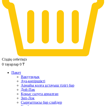
Сіздің себетіңіз
0
тауарлар
0
₸
Пакет
Вакуумдық
Ауа-көпіршікті
Арнайы қолға ұстауыш тілігі бар
Дой-Пак
Қоқыс салуға арналған
Зип-Лок
Сырғытпасы бар слайдер