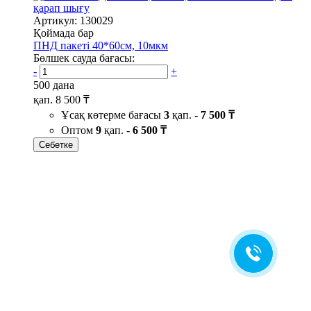
қарап шығу
Артикул: 130029
Қоймада бар
ПНД пакеті 40*60см, 10мкм
Бөлшек сауда бағасы:
-
+
500 дана
қап.
8 500 ₸
Ұсақ көтерме бағасы
3
қап. -
7 500 ₸
Оптом
9
қап. -
6 500 ₸
Себетке