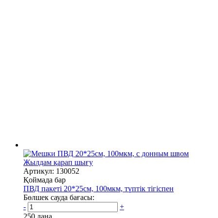
Жылдам қарап шығу
Артикул: 130052
Қоймада бар
ПВД пакеті 20*25см, 100мкм, түптік тігіспен
Бөлшек сауда бағасы:
-
+
250 дана