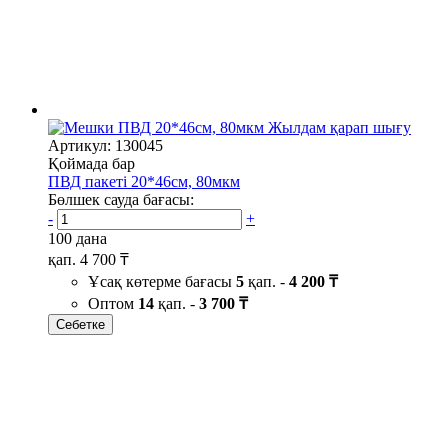
Жылдам қарап шығу
Артикул: 130045
Қоймада бар
ПВД пакеті 20*46см, 80мкм
Бөлшек сауда бағасы:
-
+
100 дана
қап.
4 700 ₸
Ұсақ көтерме бағасы
5
қап. -
4 200 ₸
Оптом
14
қап. -
3 700 ₸
Себетке