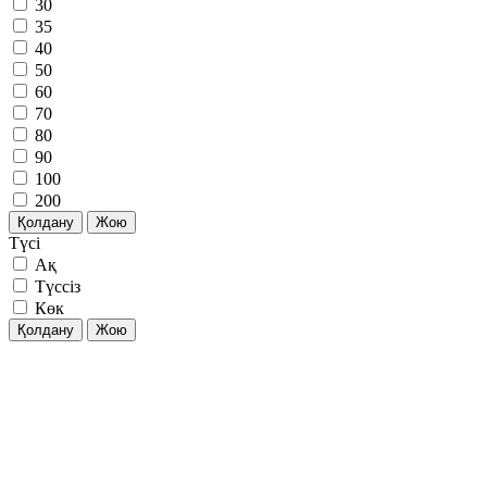
30
35
40
50
60
70
80
90
100
200
Қолдану
Жою
Түсі
Ақ
Түссіз
Көк
Қолдану
Жою