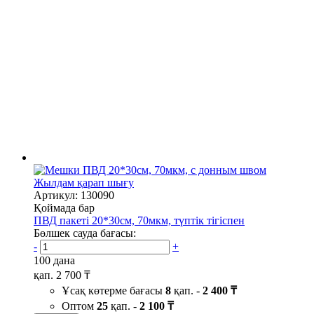
Жылдам қарап шығу
Артикул: 130090
Қоймада бар
ПВД пакеті 20*30см, 70мкм, түптік тігіспен
Бөлшек сауда бағасы:
-
+
100 дана
қап.
2 700 ₸
Ұсақ көтерме бағасы
8
қап. -
2 400 ₸
Оптом
25
қап. -
2 100 ₸