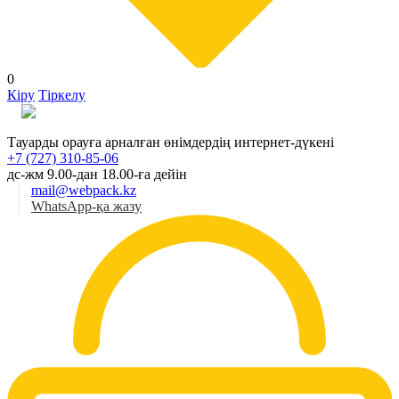
0
Кіру
Тіркелу
Қаз
Тауарды орауға арналған өнімдердің интернет-дүкені
+7 (727) 310-85-06
дс-жм 9.00-дан 18.00-ға дейін
mail@webpack.kz
WhatsApp-қа жазу