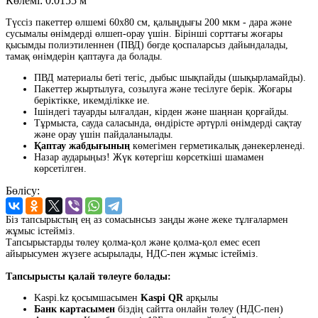
Көлемі:
0.0155 м
Түссіз пакеттер өлшемі 60x80 см, қалыңдығы 200 мкм - дара және
сусымалы өнімдерді өлшеп-орау үшін. Бірінші сорттағы жоғары
қысымды полиэтиленнен (ПВД) бөгде қоспаларсыз дайындалады,
тамақ өнімдерін қаптауға да болады.
ПВД материалы беті тегіс, дыбыс шықпайды (шықырламайды).
Пакеттер жыртылуға, созылуға және тесілуге берік. Жоғары
беріктікке, икемділікке ие.
Ішіндегі тауарды ылғалдан, кірден және шаңнан қорғайды.
Тұрмыста, сауда саласында, өндірісте әртүрлі өнімдерді сақтау
және орау үшін пайдаланылады.
Қаптау жабдығының
көмегімен герметикалық дәнекерленеді.
Назар аударыңыз! Жүк көтергіш көрсеткіші шамамен
көрсетілген.
Бөлісу:
Біз тапсырыстың ең аз сомасынсыз заңды және жеке тұлғалармен
жұмыс істейміз.
Тапсырыстарды төлеу қолма-қол және қолма-қол емес есеп
айырысумен жүзеге асырылады, НДС-пен жұмыс істейміз.
Тапсырысты қалай төлеуге болады:
Kaspi.kz қосымшасымен
Kaspi QR
арқылы
Банк картасымен
біздің сайтта онлайн төлеу (НДС-пен)