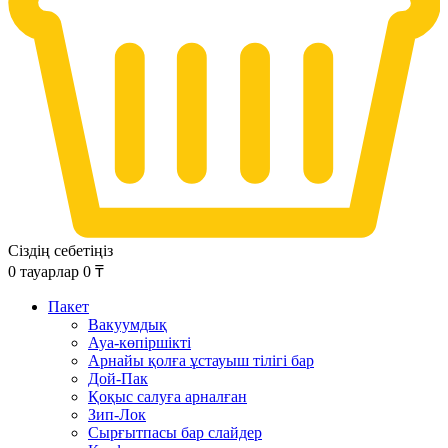
Сіздің себетіңіз
0
тауарлар
0
₸
Пакет
Вакуумдық
Ауа-көпіршікті
Арнайы қолға ұстауыш тілігі бар
Дой-Пак
Қоқыс салуға арналған
Зип-Лок
Сырғытпасы бар слайдер