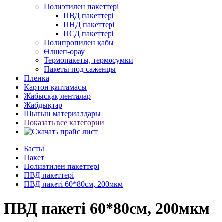
Полиэтилен пакеттері
ПВД пакеттері
ПНД пакеттері
ПСД пакеттері
Полипропилен қабы
Өлшеп-орау
Термопакеты, термосумки
Пакеты под саженцы
Пленка
Картон қаптамасы
Жабысқақ ленталар
Жабдықтар
Шығын материалдары
Показать все категории
Басты
Пакет
Полиэтилен пакеттері
ПВД пакеттері
ПВД пакеті 60*80см, 200мкм
ПВД пакеті 60*80см, 200мкм