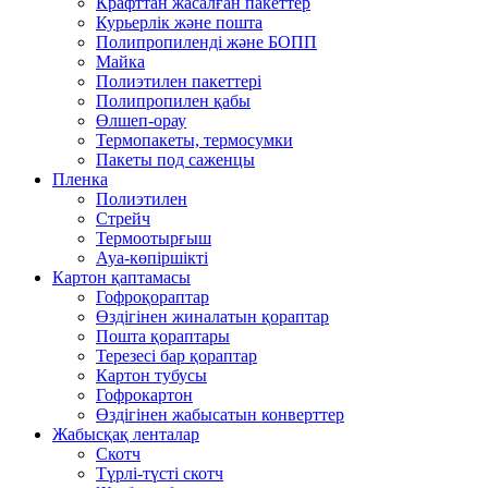
Крафттан жасалған пакеттер
Курьерлік және пошта
Полипропиленді және БОПП
Майка
Полиэтилен пакеттері
Полипропилен қабы
Өлшеп-орау
Термопакеты, термосумки
Пакеты под саженцы
Пленка
Полиэтилен
Стрейч
Термоотырғыш
Ауа-көпіршікті
Картон қаптамасы
Гофроқораптар
Өздігінен жиналатын қораптар
Пошта қораптары
Терезесі бар қораптар
Картон тубусы
Гофрокартон
Өздігінен жабысатын конверттер
Жабысқақ ленталар
Скотч
Түрлі-түсті скотч