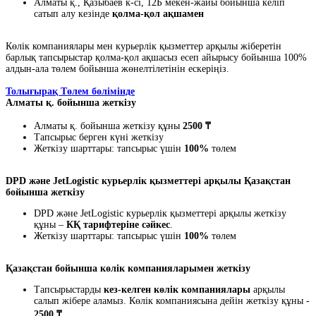
Алматы қ., Қазыбаев к-сі, 12Б мекен-жайы бойынша келіп
сатып алу кезінде
қолма-қол ақшамен
Көлік компаниялары мен курьерлік қызметтер арқылы жіберетін
барлық тапсырыстар қолма-қол ақшасыз есеп айырысу бойынша 100%
алдын-ала төлем бойынша жөнелтілетінін ескеріңіз.
Толығырақ Төлем бөлімінде
Алматы қ. бойынша жеткізу
Алматы қ. бойынша жеткізу құны
2500 ₸
Тапсырыс берген күні жеткізу
Жеткізу шарттары: тапсырыс үшін
100%
төлем
DPD және JetLogistic курьерлік қызметтері арқылы Қазақстан
бойынша жеткізу
DPD және JetLogistic курьерлік қызметтері арқылы жеткізу
құны –
КҚ тарифтеріне сәйкес
.
Жеткізу шарттары: тапсырыс үшін
100%
төлем
Қазақстан бойынша көлік компанияларымен жеткізу
Тапсырыстарды
кез-келген көлік компаниялары
арқылы
салып жібере аламыз. Көлік компаниясына дейін жеткізу құны -
2500 ₸