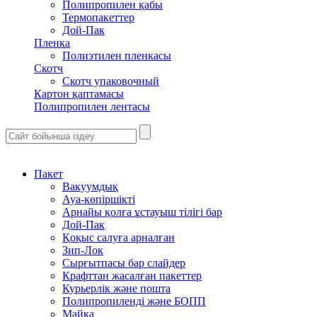
Полипропилен қабы
Термопакеттер
Дой-Пак
Пленка
Полиэтилен пленкасы
Скотч
Скотч упаковочный
Картон қаптамасы
Полипропилен лентасы
Пакет
Вакуумдық
Ауа-көпіршікті
Арнайы қолға ұстауыш тілігі бар
Дой-Пак
Қоқыс салуға арналған
Зип-Лок
Сырғытпасы бар слайдер
Крафттан жасалған пакеттер
Курьерлік және пошта
Полипропиленді және БОПП
Майка