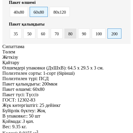
Пакет өлшемі
40x80
60x80
80x120
Пакет қалыңдығы
35
50
60
70
80
90
100
200
Сипаттама
Төлем
Жеткізу
Қайтару
Өлшемдері упаковки (ДxШxВ):
64.5
x
29.5
x
3 см.
Полиэтилен сорты:
1-сорт (бірінші)
Полиэтилен түрі:
ПСД
Пакет қалыңдығы:
200мкм
Пакет өлшемі:
60x80
Пакет түсі:
Түссіз
ГОСТ:
12302-83
Жүк көтергіштігі:
25 дейінкг
Бүйірлік бүктеу:
Жоқ
В упаковке::
50 шт
Қоймада:
3 қап.
Вес:
9.35 кг.
3