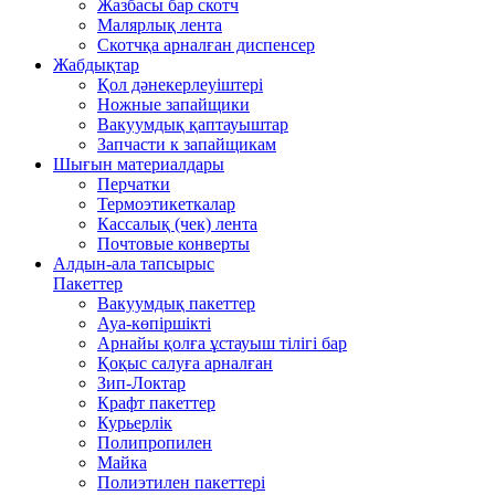
Жазбасы бар скотч
Малярлық лента
Скотчқа арналған диспенсер
Жабдықтар
Қол дәнекерлеуіштері
Ножные запайщики
Вакуумдық қаптауыштар
Запчасти к запайщикам
Шығын материалдары
Перчатки
Термоэтикеткалар
Кассалық (чек) лента
Почтовые конверты
Алдын-ала тапсырыс
Пакеттер
Вакуумдық пакеттер
Ауа-көпіршікті
Арнайы қолға ұстауыш тілігі бар
Қоқыс салуға арналған
Зип-Локтар
Крафт пакеттер
Курьерлік
Полипропилен
Майка
Полиэтилен пакеттері