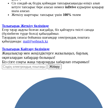
Сіз сондай-ақ біздің қоймадан тапсырысыңызды өзіңіз алып
кетуге тапсырыс бере аласыз немесе
inDrive
курьеріне қоңырау
шала аласыз.
Жеткізу шарттары: тапсырыс үшін
100%
төлем
Толығырақ Жеткізу бөлімінде
Егер тауар ақаулы болған жағдайда, біз қайтаруға тиісті сапада
(бүлінбеген түрде болса) қабылдаймыз.
Тауардың сапасы бойынша шағымдар электрондық поштаға
қабылданады:
mail@webpack.kz
Толығырақ Қайтару бөлімінде
Жаңалықтар мен жеңілдіктерге жазылыңыз, барлық
оқиғалардан хабардар болыңыз!
Біз сізге соңғы жаңа тауарларды хабарлап отырамыз!