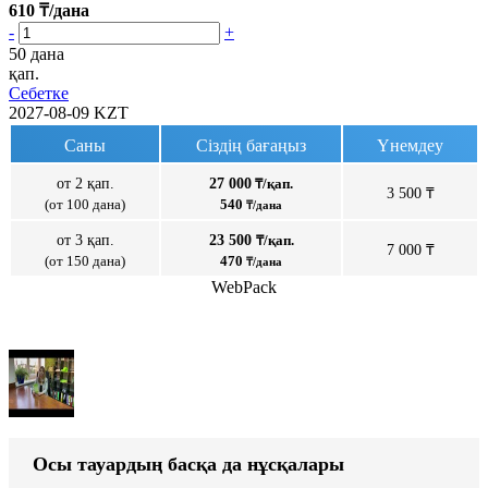
610
₸/дана
-
+
50 дана
қап.
Себетке
2027-08-09
KZT
Саны
Сіздің бағаңыз
Үнемдеу
от 2 қап.
27 000
₸/қап.
3 500 ₸
(от 100 дана)
540
₸/дана
от 3 қап.
23 500
₸/қап.
7 000 ₸
(от 150 дана)
470
₸/дана
WebPack
Осы тауардың басқа да нұсқалары