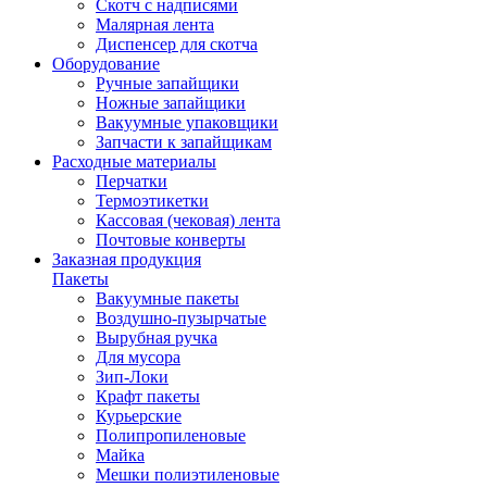
Скотч с надписями
Малярная лента
Диспенсер для скотча
Оборудование
Ручные запайщики
Ножные запайщики
Вакуумные упаковщики
Запчасти к запайщикам
Расходные материалы
Перчатки
Термоэтикетки
Кассовая (чековая) лента
Почтовые конверты
Заказная продукция
Пакеты
Вакуумные пакеты
Воздушно-пузырчатые
Вырубная ручка
Для мусора
Зип-Локи
Крафт пакеты
Курьерские
Полипропиленовые
Майка
Мешки полиэтиленовые