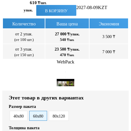
610
₸/шт.
2027-08-09
KZT
упак.
В КОРЗИНУ
Количество
Ваша цена
Экономия
от 2 упак.
27 000
₸/упак.
3 500 ₸
(от 100 шт.)
540
₸/шт.
от 3 упак.
23 500
₸/упак.
7 000 ₸
(от 150 шт.)
470
₸/шт.
WebPack
Этот товар в других вариантах
Размер пакета
40x80
60x80
80x120
Толщина пакета