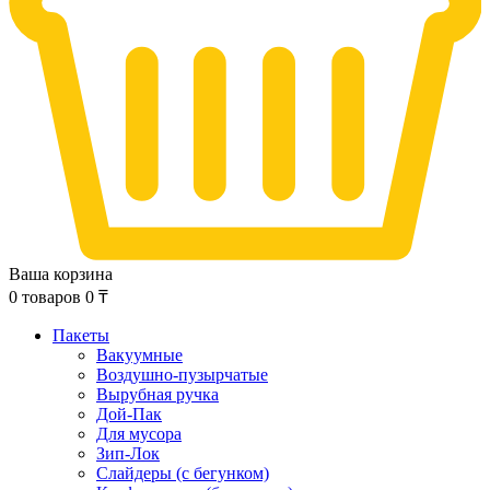
Ваша корзина
0
товаров
0
₸
Пакеты
Вакуумные
Воздушно-пузырчатые
Вырубная ручка
Дой-Пак
Для мусора
Зип-Лок
Слайдеры (с бегунком)