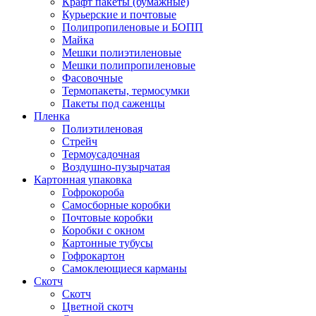
Крафт пакеты (бумажные)
Курьерские и почтовые
Полипропиленовые и БОПП
Майка
Мешки полиэтиленовые
Мешки полипропиленовые
Фасовочные
Термопакеты, термосумки
Пакеты под саженцы
Пленка
Полиэтиленовая
Стрейч
Термоусадочная
Воздушно-пузырчатая
Картонная упаковка
Гофрокороба
Самосборные коробки
Почтовые коробки
Коробки с окном
Картонные тубусы
Гофрокартон
Самоклеющиеся карманы
Скотч
Скотч
Цветной скотч